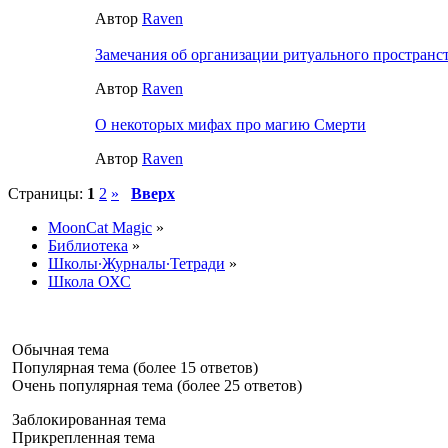
Автор
Raven
Замечания об организации ритуального пространс
Автор
Raven
О некотoрых мифах про магию Смерти
Автор
Raven
Страницы:
1
2
»
Вверх
MoonCat Magic
»
Библиотека
»
Школы∙Журналы∙Тетради
»
Школа ОХС
Обычная тема
Популярная тема (более 15 ответов)
Очень популярная тема (более 25 ответов)
Заблокированная тема
Прикрепленная тема