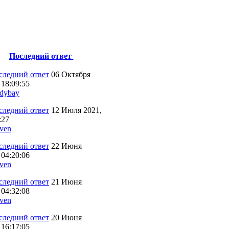
Последний ответ
06 Октября
 18:09:55
dybay
12 Июля 2021,
:27
ven
22 Июня
 04:20:06
ven
21 Июня
 04:32:08
ven
20 Июня
 16:17:05