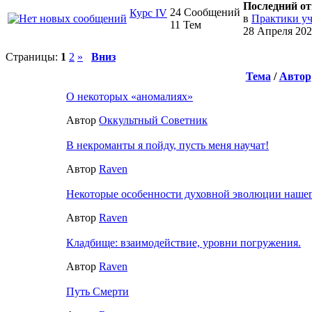
Последний от
24 Сообщений
Курс IV
в
Практики у
11 Тем
28 Апреля 202
Страницы:
1
2
»
Вниз
Тема
/
Автор
О некоторых «аномалиях»
Автор
Оккультный Советник
В некроманты я пойду, пусть меня научат!
Автор
Raven
Некоторые особенности духовной эволюции наше
Автор
Raven
Кладбище: взаимодействие, уровни погружения.
Автор
Raven
Путь Смерти