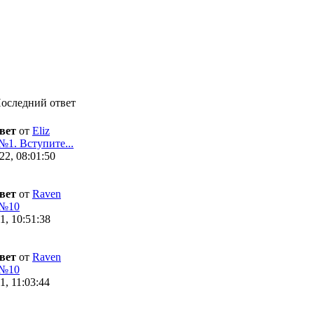
оследний ответ
вет
от
Eliz
№1. Вступите...
22, 08:01:50
вет
от
Raven
 №10
1, 10:51:38
вет
от
Raven
 №10
1, 11:03:44