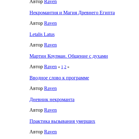
Автор
Raven
Некромантия и Магия Древнего Египта
Автор
Raven
Letalis Latus
Автор
Raven
Мартин Коулман. Общение с духами
Автор
Raven
«
1
2
»
Вводное слово к программе
Автор
Raven
Дневник некроманта
Автор
Raven
Практика вызывания умерших
Автор
Raven