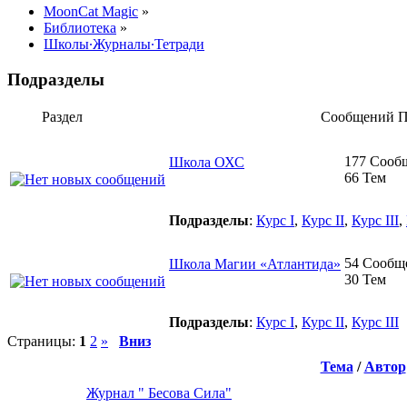
MoonCat Magic
»
Библиотека
»
Школы∙Журналы∙Тетради
Подразделы
Раздел
Сообщений
П
177 Сооб
Школа ОХС
66 Тем
Подразделы
:
Курс I
,
Курс II
,
Курс III
,
54 Сообщ
Школа Магии «Атлантида»
30 Тем
Подразделы
:
Курс I
,
Курс II
,
Курс III
Страницы:
1
2
»
Вниз
Тема
/
Автор
Журнал " Бесова Сила"