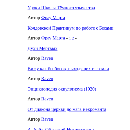
Уроки Школы Тёмного язычества
Автор
Фрау Марта
Колдовской Практикум по работе с Бесами
Автор
Фрау Марта
«
1
2
»
Духи Мёртвых
Автор
Raven
Вижу как бы богов, выходящих из земли
Автор
Raven
Энциклопедия оккультизма (1920)
Автор
Raven
От диакона церкви до мага-некроманта
Автор
Raven
А. Уэйт. Об адской Некромантии