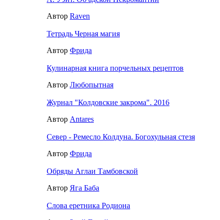
Автор
Raven
Тетрадь Черная магия
Автор
Фрида
Кулинарная книга порчельных рецептов
Автор
Любопытная
Журнал "Колдовские закрома". 2016
Автор
Antares
Север - Ремесло Колдуна. Богохульная стезя
Автор
Фрида
Обряды Аглаи Тамбовской
Автор
Яга Баба
Слова еретника Родиона