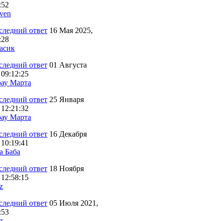
:52
ven
16 Мая 2025,
:28
асик
01 Августа
 09:12:25
ау Марта
25 Января
 12:21:32
ау Марта
16 Декабря
 10:19:41
а Баба
18 Ноября
 12:58:15
z
05 Июля 2021,
:53
z