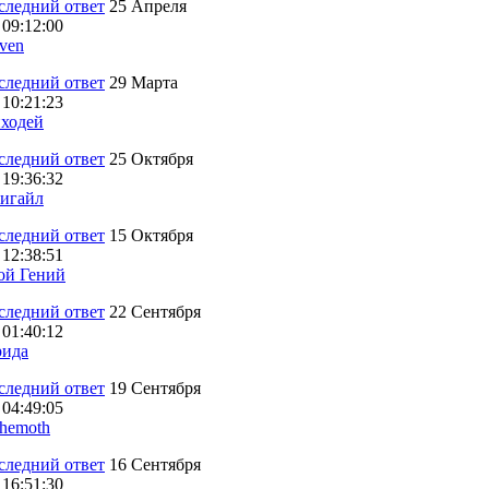
25 Апреля
 09:12:00
ven
29 Марта
 10:21:23
ходей
25 Октября
 19:36:32
игайл
15 Октября
 12:38:51
ой Гений
22 Сентября
 01:40:12
ида
19 Сентября
 04:49:05
hemoth
16 Сентября
 16:51:30