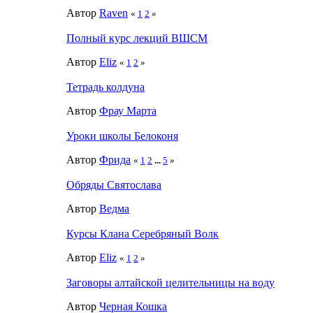
Автор
Raven
«
1
2
»
Полный курс лекций ВШСМ
Автор
Eliz
«
1
2
»
Тетрадь колдуна
Автор
Фрау Марта
Уроки школы Белоконя
Автор
Фрида
«
1
2
...
5
»
Обряды Святослава
Автор
Ведма
Курсы Клана Серебряный Волк
Автор
Eliz
«
1
2
»
Заговоры алтайской целительницы на воду
Автор
Черная Кошка