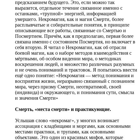
предсказанием будущего. Это, если можно так
выразится, отдельное течение связанное именно с
останками, «трупной» энергией, информацией
умершего. Некромагия, как и магия Смерти, более
расплывчатые и собирательные понятия, в принципе
описывающие все работы, связанные со Смертью и
Посмертием. Причём, как я предполагаю, первая более
связана именно с состоянием Посмертия, но включает в
себя вторую. Я читал о Некромагии, как об отрасли
боевой магии, как о наборе методов взаимодействия с
мёртвыми, об особом видении мира, о методиках
воскрешения людей, и множество различных разумных
и не очень пониманий и трактовок. Я попытаюсь ввести
ещё одно понятие: «Некромагия — метод понимания и
восприятия жизни, неразрывно связанный с познанием
мира, через призму Смерти, неотвратимой, своей
(индивида) и окружающего, и понимания сути, смысла
и значения Смерти»
Смерть, «места смерти» и практикующие.
Услышав слово «некромаг», у многих возникает
ассоциация с кладбищами и моргами, как основными
местами практики, и трупами, как основными
объектами. Это один из красивых мифов, которые