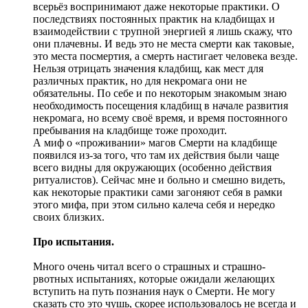
всерьёз воспринимают даже некоторые практики. О
последствиях постоянных практик на кладбищах и
взаимодействии с трупной энергией я лишь скажу, что
они плачевны. И ведь это не места смерти как таковые,
это места посмертия, а смерть настигает человека везде.
Нельзя отрицать значения кладбищ, как мест для
различных практик, но для некромага они не
обязательны. По себе и по некоторым знакомым знаю
необходимость посещения кладбищ в начале развития
некромага, но всему своё время, и время постоянного
пребывания на кладбище тоже проходит.
А миф о «проживании» магов Смерти на кладбище
появился из-за того, что там их действия были чаще
всего видны для окружающих (особенно действия
ритуалистов). Сейчас мне и больно и смешно видеть,
как некоторые практики сами загоняют себя в рамки
этого мифа, при этом сильно калеча себя и нередко
своих близких.
Про испытания.
Много очень читал всего о страшных и страшно-
рвотных испытаниях, которые ожидали желающих
вступить на путь познания наук о Смерти. Не могу
сказать сто это чушь, скорее использовалось не всегда и