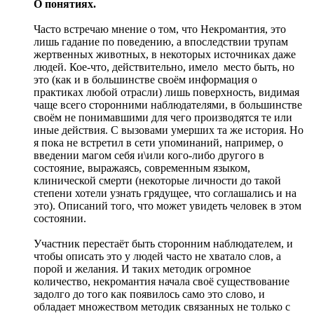
О понятиях.
Часто встречаю мнение о том, что Некромантия, это
лишь гадание по поведению, а впоследствии трупам
жертвенных животных, в некоторых источниках даже
людей. Кое-что, действительно, имело место быть, но
это (как и в большинстве своём информация о
практиках любой отрасли) лишь поверхность, видимая
чаще всего сторонними наблюдателями, в большинстве
своём не понимавшими для чего производятся те или
иные действия. С вызовами умерших та же история. Но
я пока не встретил в сети упоминаний, например, о
введении магом себя и\или кого-либо другого в
состояние, выражаясь, современным языком,
клинической смерти (некоторые личности до такой
степени хотели узнать грядущее, что соглашались и на
это). Описаний того, что может увидеть человек в этом
состоянии.
Участник перестаёт быть сторонним наблюдателем, и
чтобы описать это у людей часто не хватало слов, а
порой и желания. И таких методик огромное
количество, некромантия начала своё существование
задолго до того как появилось само это слово, и
обладает множеством методик связанных не только с