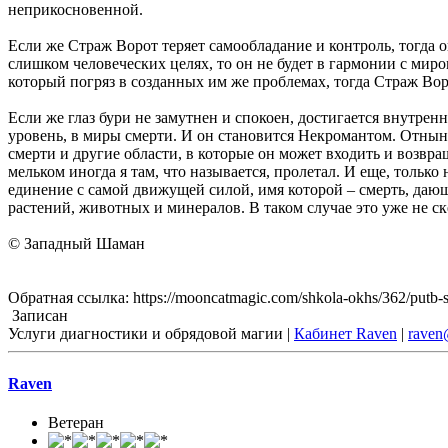
неприкосновенной.
Если же Страж Ворот теряет самообладание и контроль, тогда о
слишком человеческих целях, то он не будет в гармонии с миро
который погряз в созданных им же проблемах, тогда Страж Вор
Если же глаз бури не замутнен и спокоен, достигается внутрен
уровень, в миры смерти. И он становится Некромантом. Отны
смерти и другие области, в которые он может входить и возвращ
мельком иногда я там, что называется, пролетал. И еще, только
единение с самой движущей силой, имя которой – смерть, дающ
растений, животных и минералов. В таком случае это уже не ск
© Западный Шаман
Обратная ссылка: https://mooncatmagic.com/shkola-okhs/362/putb-s
Записан
Услуги диагностики и обрядовой магии |
Кабинет Raven
|
raven
Raven
Ветеран