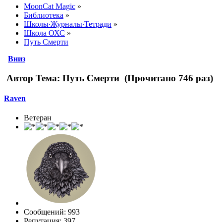
MoonCat Magic
»
Библиотека
»
Школы∙Журналы∙Тетради
»
Школа ОХС
»
Путь Смерти
Вниз
Автор
Тема: Путь Смерти (Прочитано 746 раз)
Raven
Ветеран
Сообщений: 993
Репутация: 397