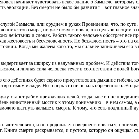
еловек начинает чувствовать некое знание о Замысле, которому с
асть эволюции. Без смерти не было бы развития – вот главное зн
 слугой Замысла, или орудием в руках Провидения, что, по сути,
 пленник этого мира, но уже почувствовал, что цель эволюции за
их действиях и словах. Работа такого человека обостряет все пр
как жестокость и бесчеловечность. Но безжалостность – это на с
оянии. Когда мы жалеем кого-то, мы сильнее запихиваем его в
 выдергивает за шкирку из надуманных проблем. И действия того
ыслом, и личная сила человека течет в соответствии с волей Бог
в его действиях будет скрыто присутствовать дыхание гибели, к
твратимом исходе. Но теперь это не печаль обреченного. Это раб
жу, станет рабом преходящих целей, то дальше он не продвинетс
едь единственный мостик к этому пониманию – в нем самом, а е
ожно шагнуть дальше в смерть. К тому, что есть подлинный дух
ляют человека, и он продолжает совершенствоваться, понимая, ч
г. Книга смерти раскрывается, и пустота, которую он ощущал, с