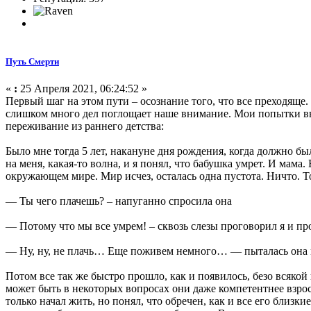
Путь Смерти
«
:
25 Апреля 2021, 06:24:52 »
Первый шаг на этом пути – осознание того, что все преходяще. 
слишком много дел поглощает наше внимание. Мои попытки выс
переживание из раннего детства:
Было мне тогда 5 лет, накануне дня рождения, когда должно был
на меня, какая-то волна, и я понял, что бабушка умрет. И мама
окружающем мире. Мир исчез, осталась одна пустота. Ничто. То
— Ты чего плачешь? – напуганно спросила она
— Потому что мы все умрем! – сквозь слезы проговорил я и п
— Ну, ну, не плачь… Еще поживем немного… — пыталась она 
Потом все так же быстро прошло, как и появилось, безо всякой
может быть в некоторых вопросах они даже компетентнее взрос
только начал жить, но понял, что обречен, как и все его близ