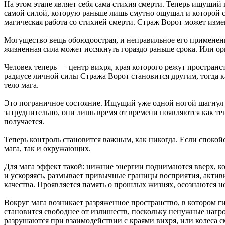
На этом этапе являет себя сама стихия смерти. Теперь ищущи
самой силой, которую раньше лишь смутно ощущал и которой с
магическая работа со стихией смерти. Страж Ворот может изме
Могущество вещь обоюдоострая, и неправильное его применени
жизненная сила может иссякнуть гораздо раньше срока. Или ор
Человек теперь — центр вихря, края которого режут пространств
радиусе личной силы Стража Ворот становится другим, тогда как
тело мага.
Это пограничное состояние. Ищущий уже одной ногой шагнул в
затруднительно, они лишь время от времени появляются как тен
получается.
Теперь контроль становится важным, как никогда. Если спокойст
мага, так и окружающих.
Для мага эффект такой: нижние энергии поднимаются вверх, к
и ускоряясь, размывает привычные границы восприятия, актив
качества. Проявляется память о прошлых жизнях, осознаются н
Вокруг мага возникает разряженное пространство, в котором г
становится свободнее от излишеств, поскольку ненужные нагр
разрушаются при взаимодействии с краями вихря, или колеса с