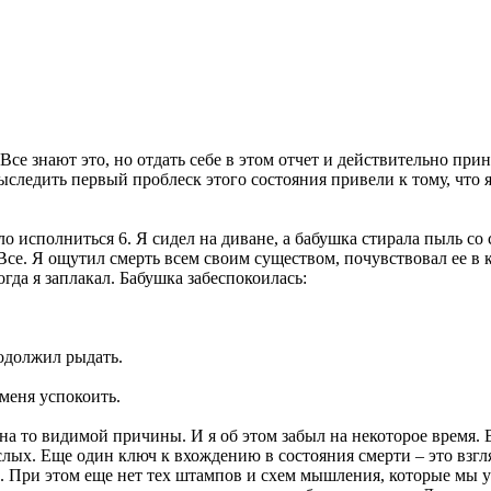
Все знают это, но отдать себе в этом отчет и действительно при
ледить первый проблеск этого состояния привели к тому, что 
о исполниться 6. Я сидел на диване, а бабушка стирала пыль со 
. Все. Я ощутил смерть всем своим существом, почувствовал ее в 
гда я заплакал. Бабушка забеспокоилась:
родолжил рыдать.
меня успокоить.
 на то видимой причины. И я об этом забыл на некоторое время. 
лых. Еще один ключ к вхождению в состояния смерти – это взгл
кие. При этом еще нет тех штампов и схем мышления, которые мы