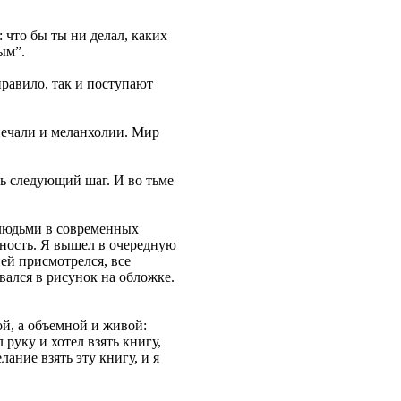
что бы ты ни делал, каких
ым”.
правило, так и поступают
печали и меланхолии. Мир
ть следующий шаг. И во тьме
 людьми в современных
чность. Я вышел в очередную
ней присмотрелся, все
вался в рисунок на обложке.
й, а объемной и живой:
руку и хотел взять книгу,
ание взять эту книгу, и я