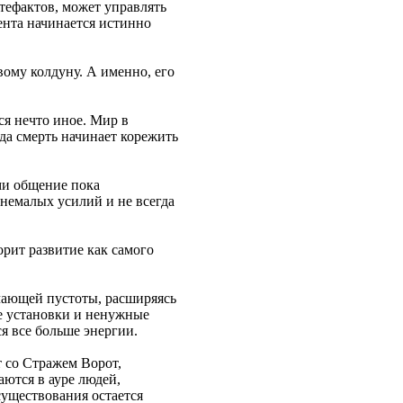
тефактов, может управлять
ента начинается истинно
ому колдуну. А именно, его
ся нечто иное. Мир в
гда смерть начинает корежить
ми общение пока
 немалых усилий и не всегда
орит развитие как самого
учающей пустоты, расширяясь
е установки и ненужные
я все больше энергии.
т со Стражем Ворот,
ются в ауре людей,
существования остается