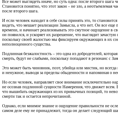
Все может выглядеть иначе, но суть одна: после второго шага ч
Становится понятно, что этот закон – не зло, а неотъемлемая ч
после второго шага.
И если человек находит в себе силы принять это, то становится
видеть, что мешает реализации Замысла, а что нет. Он все еще
времени, и начинает реализовывать это смутное ощущение в сво
он появился, и ускоряет их разрешение, что выглядит зачастую 
поскольку своей жалостью мы фиксируем окружающих в их сост
неполноценного существа.
Подлинная безжалостность – это одна из добродетелей, которая
смерть, будут не слабыми, поскольку попадают в резонанс с Зам
Это может быть чиновник, поэт, убийца или мистик, но всегда 
и ненужное, выводя за пределы обыденности и напоминая о нео
Но если человек, направляет свое внимание исключительно нару
не осознав подлинной сущности Намерения, что движет всем. В
что вышибать окружающих из их привычных позиций, то невозм
смерти так и остается непрочитанной.
Однако, если мнимое знание и ощущение правильности не ослеп
самом деле ему не принадлежит, тогда он делает следующий ша