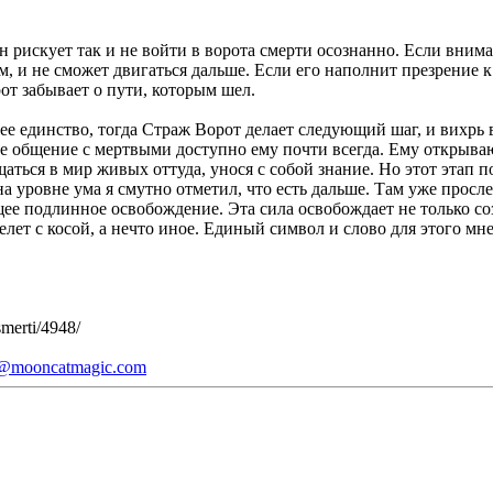
н рискует так и не войти в ворота смерти осознанно. Если вним
м, и не сможет двигаться дальше. Если его наполнит презрение к
от забывает о пути, которым шел.
нее единство, тогда Страж Ворот делает следующий шаг, и вихрь
не общение с мертвыми доступно ему почти всегда. Ему открыв
аться в мир живых оттуда, унося с собой знание. Но этот этап п
 на уровне ума я смутно отметил, что есть дальше. Там уже просл
ее подлинное освобождение. Эта сила освобождает не только соз
елет с косой, а нечто иное. Единый символ и слово для этого мн
merti/4948/
@mooncatmagic.com