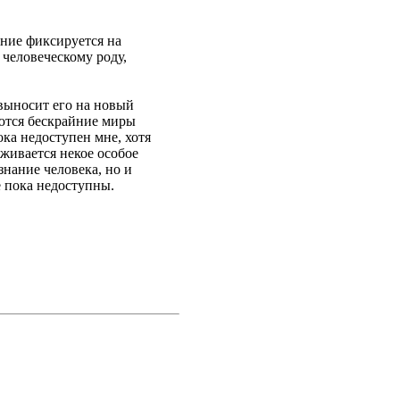
ание фиксируется на
 человеческому роду,
 выносит его на новый
аются бескрайние миры
ока недоступен мне, хотя
еживается некое особое
нание человека, но и
е пока недоступны.