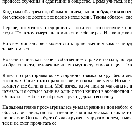
процессе обучения и адаптации в обществе. Время учиться, и в
Когда мы обладаем подобным знанием, наши побуждения коренн
бы успехов не достиг, все равно исход один. Таким образом, 
Первое, что хочется предпринять – покинуть это состояние, по
люди. Но потом смерть напоминает о себе не раз. И в конце кон
На этом этапе человек может стать приверженцем какого-нибуд
теряет смысл.
Но если не потакать себе в собственном страхе и печали, пове
и обреченности, человек начинает смутно чувствовать цель. Это
Я шел по просторным залам старинного замка, вокруг было мно
костюмах. Они что-то праздновали, и подзывали меня. Но мне э
комнату, где были книги. Мой взгляд вдруг притянула одна из н
исчезло, и я остался один на один с этой книгой в абсолютной
Он ожил. Там была изображена рука, держащая голову.
На заднем плане просматривалась унылая равнина под небом, 
облака двигались, где-то в глубине равнины мелькали какие-то
но не смог. Она как будто была окружена упругим полем, и моя 
так и не смог прочитать ее.