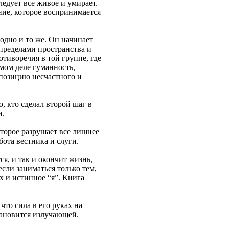
ледует все живое и умирает.
ание, которое воспринимается
 одно и то же. Он начинает
 пределами пространства и
отиворечия в той группе, где
амом деле гуманность,
 позицию несчастного и
, кто сделал второй шаг в
а.
оторое разрушает все лишнее
ота вестника и слуги.
я, и так и окончит жизнь,
сли заниматься только тем,
 и истинное “я”. Книга
то сила в его руках на
тановится излучающей.