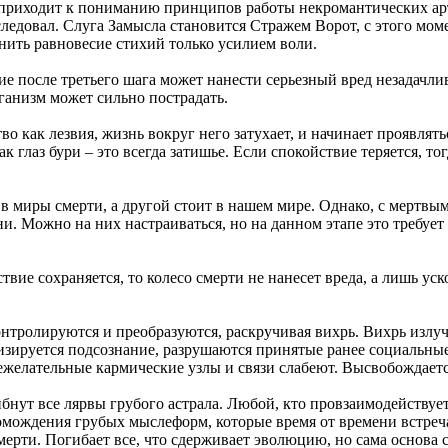
й приходит к пониманию принципов работы некромантических ар
ледовал. Слуга Замысла становится Стражем Ворот, с этого мом
нить равновесие стихий только усилием воли.
е после третьего шага может нанести серьезный вред незадачлив
ганизм может сильно пострадать.
о как лезвия, жизнь вокруг него затухает, и начинает проявлять
 глаз бури – это всегда затишье. Если спокойствие теряется, то
 миры смерти, а другой стоит в нашем мире. Однако, с мертвы
и. Можно на них настраиваться, но на данном этапе это требует
вие сохраняется, то колесо смерти не нанесет вреда, а лишь уск
онтролируются и преобразуются, раскручивая вихрь. Вихрь изл
изируется подсознание, разрушаются принятые ранее социальны
ежелательные кармические узлы и связи слабеют. Высвобождаетс
ибнут все лярвы грубого астрала. Любой, кто провзаимодействуе
омождения грубых мыслеформ, которые время от времени встреча
мерти. Погибает все, что сдерживает эволюцию, но сама основа 