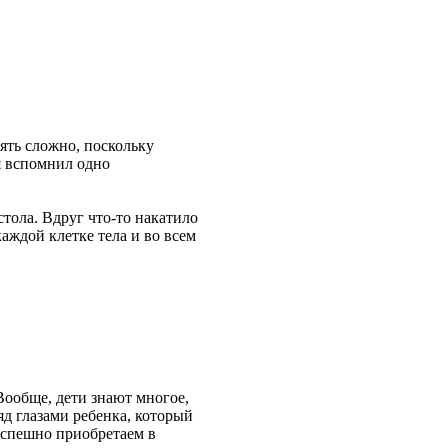
нять сложно, поскольку
я вспомнил одно
стола. Вдруг что-то накатило
каждой клетке тела и во всем
Вообще, дети знают многое,
яд глазами ребенка, который
 успешно приобретаем в