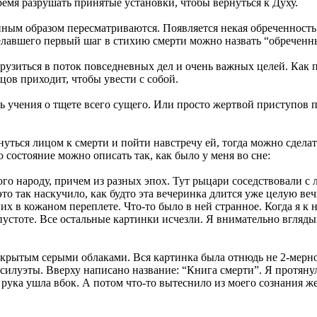
ремя разрушать принятые установки, чтобы вернуться к Духу.
ым образом пересматриваются. Появляется некая обреченность: 
сделавшего первый шаг в стихию смерти можно назвать “обреченн
грузиться в поток повседневных дел и очень важных целей. Как 
цов приходит, чтобы увести с собой.
ь учения о тщете всего сущего. Или просто жертвой приступов 
рнуться лицом к смерти и пойти навстречу ей, тогда можно сдела
 состояние можно описать так, как было у меня во сне:
го народу, причем из разных эпох. Тут рыцари соседствовали с
то так наскучило, как будто эта вечеринка длится уже целую ве
их в кожаном переплете. Что-то было в ней странное. Когда я к 
 пустоте. Все остальные картинки исчезли. Я внимательно вгляды
скрытым серыми облаками. Вся картинка была отнюдь не 2-мерно
 силуэты. Вверху написано название: “Книга смерти”. Я протянул 
рука ушла вбок. А потом что-то вытеснило из моего сознания жел