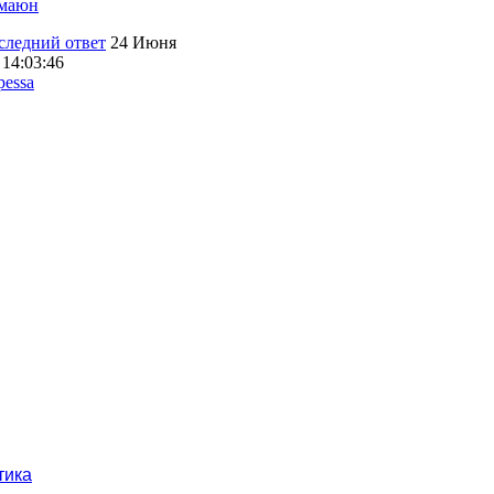
маюн
24 Июня
 14:03:46
pessa
тика