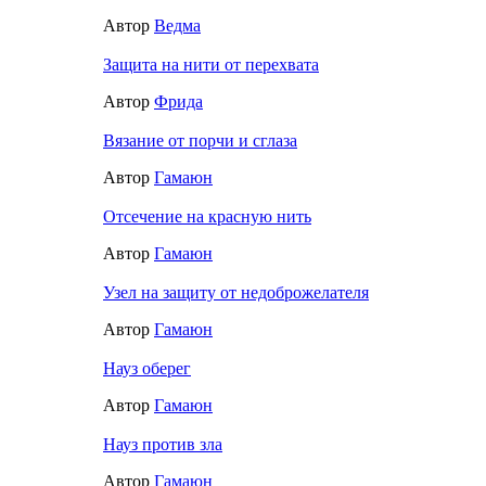
Автор
Ведма
Защита на нити от перехвата
Автор
Фрида
Вязание от порчи и сглаза
Автор
Гамаюн
Отсечение на красную нить
Автор
Гамаюн
Узел на защиту от недоброжелателя
Автор
Гамаюн
Науз оберег
Автор
Гамаюн
Науз против зла
Автор
Гамаюн