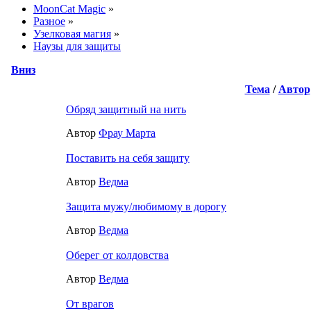
MoonCat Magic
»
Разное
»
Узелковая магия
»
Наузы для защиты
Вниз
Тема
/
Автор
Обряд защитный на нить
Автор
Фрау Марта
Поставить на себя защиту
Автор
Ведма
Защита мужу/любимому в дорогу
Автор
Ведма
Оберег от колдовства
Автор
Ведма
От врагов