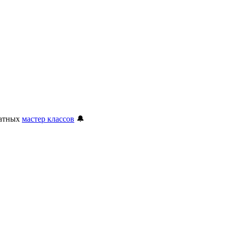
латных
мастер классов
🔔