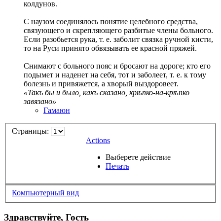
колдунов.
С наузом соединялось понятие целебного средства,
связующего и скрепляющего разбитые члены больного.
Если разобьется рука, т. е. заболит связка ручной кисти,
то на Руси принято обвязывать ее красной пряжей.
Снимают с больного пояс и бросают на дороге; кто его
подымет и наденет на себя, тот и заболеет, т. е. к тому
болезнь и привяжется, а хворый выздоровеет.
«Такъ бы и было, какъ сказано, крѣпко-на-крѣпко
завязано»
Гамаюн
Страницы:
Actions
Выберете действие
Печать
Компьютерный вид
Здравствуйте, Гость