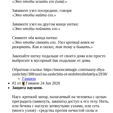
«Это чтобы искать его (имя).»
Завяжите узел посередине, говоря:
«Это чтобы найти его.»
Завяжите узел на другом конце нитки:
«Это чтобы поймать его.»
Свяжите оба конца нитки:
«Это чтобы связать его. Узел крепкий вовек не
разорвать. Как я сказал, так тому и бывать.»
Закопайте нитку подальше от своего дома или просто
выбросьте в мусорный бак подальше от дома.
Обратная ссылка: https://mooncatmagic.com/nauzy-dlya-
zashchity/388/uzel-na-zashchitu-ot-nedobrozhelatelya/2938/
Гамаюн
#2 от
Гамаюн 24 Jun 2020
Защита наузами.
Науз- крепкий запор, налагаемый на человека с целью
преградить (замкнуть, завязать) доступ к его телу. Нить,
или бечева с наглухо затянутыми узлами, или сеть
(много узлов) - средства против нечистой силы и