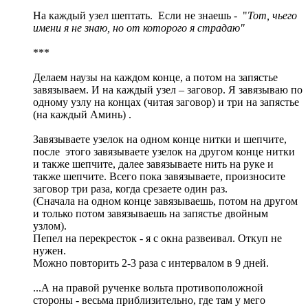
На каждый узел шептать. Если не знаешь - "
Тот, чьего
имени я не знаю, но от которого я страдаю"
***
Делаем наузы на каждом конце, а потом на запястье
завязываем. И на каждый узел – заговор. Я завязываю по
одному узлу на концах (читая заговор) и три на запястье
(на каждый Аминь) .
Завязываете узелок на одном конце нитки и шепчите,
после этого завязываете узелок на другом конце нитки
и также шепчите, далее завязываете нить на руке и
также шепчите. Всего пока завязываете, произносите
заговор три раза, когда срезаете один раз.
(Сначала на одном конце завязываешь, потом на другом
и только потом завязываешь на запястье двойным
узлом).
Пепел на перекресток - я с окна развеивал. Откуп не
нужен.
Можно повторить 2-3 раза с интервалом в 9 дней.
...А на правой рученке вольта противоположной
стороны - весьма приблизительно, где там у мего