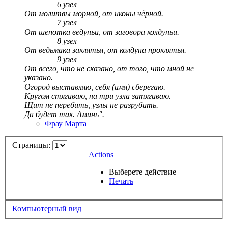
6 узел
От молитвы морной, от иконы чёрной.
7 узел
От шепотка ведуньи, от заговора колдуньи.
8 узел
От ведьмака заклятья, от колдуна проклятья.
9 узел
От всего, что не сказано, от того, что мной не
указано.
Огород выставляю, себя (имя) сберегаю.
Кругом стягиваю, на три узла затягиваю.
Щит не перебить, узлы не разрубить.
Да будет так. Аминь".
Фрау Марта
Страницы:
Actions
Выберете действие
Печать
Компьютерный вид