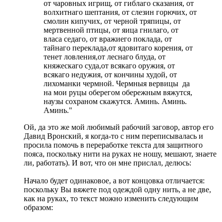
от чаровных игрищ, от гиблаго сказания, от
волхитнаго шептания, от слезин горючих, от
смолин кипучих, от черной тряпицы, от
мертвенной птицы, от яица гнилаго, от
власа седаго, от вражиего поклада, от
тайнаго переклада,от ядовитаго корения, от
тенет ловления,от леснаго блуда, от
княжескаго суда,от всякаго оружия, от
всякаго недужия, от кончины худой, от
лихоманки чермной. Чермныя вервицы да
на мои руцы оберегом обережным вяжутся,
наузы сохраном скажутся. Аминь. Аминь.
Аминь."
Ой, да это же мой любимый рабочий заговор, автор его
Давид Вронский, я когда-то с ним переписывалась и
просила помочь в переработке текста для защитного
пояса, поскольку нити на руках не ношу, мешают, знаете
ли, работать). И вот, что он мне прислал, делюсь:
Начало будет одинаковое, а вот концовка отличается:
поскольку Вы вяжете под одеждой одну нить, а не две,
как на руках, то текст можно изменить следующим
образом: