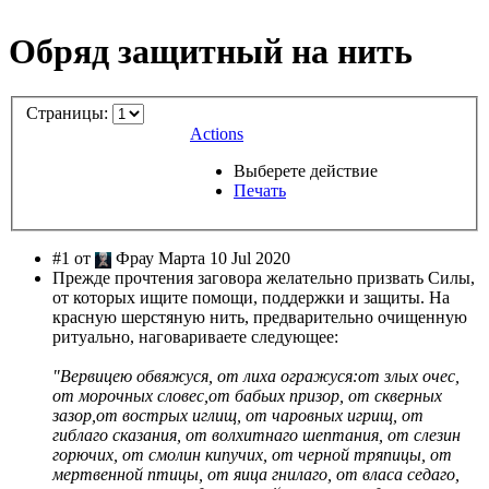
Обряд защитный на нить
Страницы:
Actions
Выберете действие
Печать
#1 от
Фрау Марта 10 Jul 2020
Прежде прочтения заговора желательно призвать Силы,
от которых ищите помощи, поддержки и защиты. На
красную шерстяную нить, предварительно очищенную
ритуально, наговариваете следующее:
"Вервицею обвяжуся, от лиха огражуся:от злых очес,
от морочных словес,от бабьих призор, от скверных
зазор,от вострых иглищ, от чаровных игрищ, от
гиблаго сказания, от волхитнаго шептания, от слезин
горючих, от смолин кипучих, от черной тряпицы, от
мертвенной птицы, от яица гнилаго, от власа седаго,