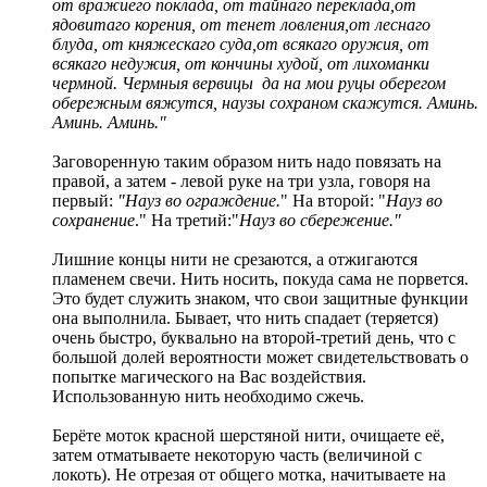
от вражиего поклада, от тайнаго переклада,от
ядовитаго корения, от тенет ловления,от леснаго
блуда, от княжескаго суда,от всякаго оружия, от
всякаго недужия, от кончины худой, от лихоманки
чермной. Чермныя вервицы да на мои руцы оберегом
обережным вяжутся, наузы сохраном скажутся. Аминь.
Аминь. Аминь."
Заговоренную таким образом нить надо повязать на
правой, а затем - левой руке на три узла, говоря на
первый:
"Науз во ограждение.
" На второй: "
Науз во
сохранение
." На третий:"
Науз во сбережение."
Лишние концы нити не срезаются, а отжигаются
пламенем свечи. Нить носить, покуда сама не порвется.
Это будет служить знаком, что свои защитные функции
она выполнила. Бывает, что нить спадает (теряется)
очень быстро, буквально на второй-третий день, что с
большой долей вероятности может свидетельствовать о
попытке магического на Вас воздействия.
Использованную нить необходимо сжечь.
Берёте моток красной шерстяной нити, очищаете её,
затем отматываете некоторую часть (величиной с
локоть). Не отрезая от общего мотка, начитываете на