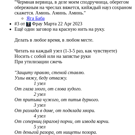
"Чермная вервица, в деле моем сподручница, оберегом
обережным на чреслах вяжется, кийждый науз сохраном
скажется. Аминь. Аминь. Аминь."
Яга Баба
#3 от
Фрау Марта 22 Apr 2023
Ещё один заговор на красную нить на руку.
Делать в любое время, в любом месте.
Читать на каждый узел (1-3-5 раз, как чувствуете)
Носить с собой или на запястье руки
При утилизации сжечь
"Защиту правлю, стеной ставлю.
Узлы вяжу, беду отважу.
1 узел
От глаза злого, от слова худого.
2 узел
От притыка чужого, от питья дурного.
3 узел
От разлада в доме, от подклада хвори.
4 узел
От соперниц (врагов) порчи, от извода корчи.
5 узел
От деньгой разора, от нищеты позора.