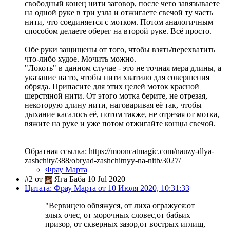
свободный конец нити заговор, после чего завязываете
на одной руке в три узла и отжигаете свечой ту часть
нити, что соединяется с мотком. Потом аналогичным
способом делаете оберег на второй руке. Всё просто.
Обе руки защищены от того, чтобы взять/перехватить
что-либо худое. Мочить можно.
"Локоть" в данном случае - это не точная мера длины, а
указание на то, чтобы нити хватило для совершения
обряда. Припасите для этих целей моток красной
шерстяной нити. От этого мотка берите, не отрезая,
некоторую длину нити, наговаривая её так, чтобы
дыхание касалось её, потом также, не отрезая от мотка,
вяжите на руке и уже потом отжигайте концы свечой.
Обратная ссылка: https://mooncatmagic.com/nauzy-dlya-
zashchity/388/obryad-zashchitnyy-na-nitb/3027/
Фрау Марта
#2 от
Яга Баба 10 Jul 2020
Цитата: Фрау Марта от 10 Июля 2020, 10:31:33
"Вервицею обвяжуся, от лиха огражуся:от
злых очес, от морочных словес,от бабьих
призор, от скверных зазор,от вострых иглищ,