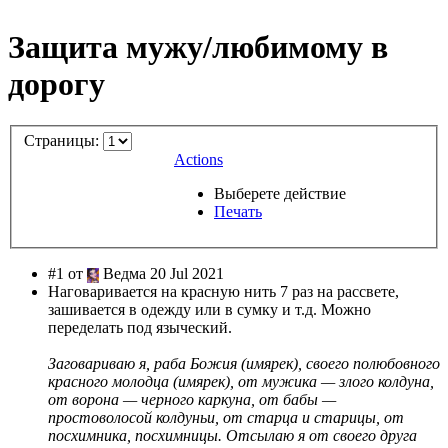
Защита мужу/любимому в
дорогу
Страницы:
Actions
Выберете действие
Печать
#1 от
Ведма 20 Jul 2021
Наговаривается на красную нить 7 раз на рассвете,
зашивается в одежду или в сумку и т.д. Можно
переделать под языческий.
Заговариваю я, раба Божия (имярек), своего полюбовного
красного молодца (имярек), от мужика — злого колдуна,
от ворона — черного каркуна, от бабы —
простоволосой колдуньи, от старца и старицы, от
посхимника, посхимницы. Отсылаю я от своего друга