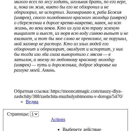
милого всех по лесу ходить, игольник брать, по его вере,
и, пока он жив, никто бы его не обзорочил и не
обпризорил, не испортил. Заговариваю я, раба Божия
(имярек), своего полюбовного красного молодца (имярек)
о сбережении в дороге крепко-накрепко, навек, на всю
жизнь, во веки веков. Кто из луга всю траву зеленую
выщиплет и выест, из моря всю воду синюю выпьет и не
взалкает, и тот бы мое слово не превозмог, не порушил,
мой заговор не расторг. Кто из злых людей его
обзорочит и обпризорит, околдует и испортит, у них
бы тогда изо лба глаза выворотило с мясом — в
затылок, а моему по любовному красному молодцу
(имярек) — путь и дороженька, доброе здоровье на
разлуке моей. Аминь.
Обратная ссылка: https://mooncatmagic.com/nauzy-dlya-
zashchity/388/zashchita-muzhulyubimomu-v-dorogu/5470/
Ведма
Страницы:
Actions
Выберете действие