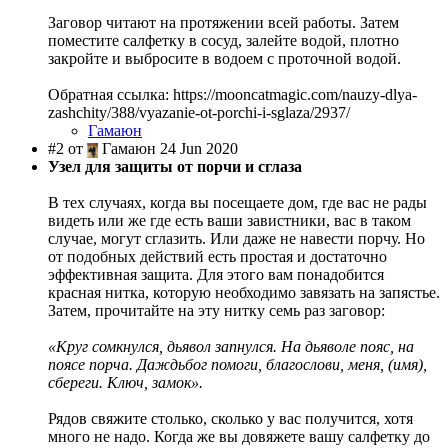
Заговор читают на протяжении всей работы. Затем
поместите салфетку в сосуд, залейте водой, плотно
закройте и выбросите в водоем с проточной водой.
Обратная ссылка: https://mooncatmagic.com/nauzy-dlya-
zashchity/388/vyazanie-ot-porchi-i-sglaza/2937/
Гамаюн
#2 от
Гамаюн 24 Jun 2020
Узел для защиты от порчи и сглаза
В тех случаях, когда вы посещаете дом, где вас не рады
видеть или же где есть ваши завистники, вас в таком
случае, могут сглазить. Или даже не навести порчу. Но
от подобных действий есть простая и достаточно
эффективная защита. Для этого вам понадобится
красная нитка, которую необходимо завязать на запястье.
Затем, прочитайте на эту нитку семь раз заговор:
«Круг сомкнулся, дьявол запнулся. На дьяволе пояс, на
поясе порча. Даждьбог помоги, благослови, меня, (имя),
сбереги. Ключ, замок».
Рядов свяжите столько, сколько у вас получится, хотя
много не надо. Когда же вы довяжете вашу салфетку до