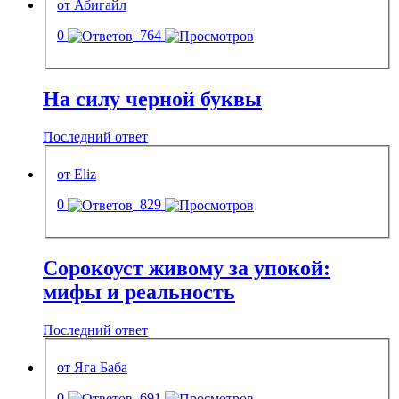
от Абигайл
0
764
На силу черной буквы
Последний ответ
от Eliz
0
829
Сорокоуст живому за упокой:
мифы и реальность
Последний ответ
от Яга Баба
0
691