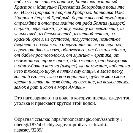
поближе, поклонюсь пониже, Батюшка истинный
Христос и Матушка Пресвятая Богородица пошлите
вы Илью Пророка и Георгия Храброго. Батюшка Илья
Пророк и Георгий Храбрый, берите вы свой тугой лук и
стреляйте и отстреливайте от раба Божия (имярек)
страхи, переполохи, сухоту, ломоту из белого лица, из
ясных очей, из белых костей, из черной печени, из
красной крови, из суставов, полууставов, познатков
(вероятно позвонков) и оберегайте от глаза черного,
серого от двоеглазого, одноглазого, от девки-колдовки,
от бабы-простоволоски, от мужика – еретика, от
двоежонова, троежонова, одножонова, от двоезубова
и однозубова и кто на (имярек) зло намыслит, надеть на
него тяжелую шубу, в пятки ему спицы, в глаза песку,
кости б его ело, глаза вон воротило; будьте мои слова
крепки и лепки, на всяк день, на всяк час, на всякое время,
замок в рот и ключ в море Аминь.»
Это наговаривают на воде, в которую прежде кладут три
уголька и прыскают кругом этой водой.
Обратная ссылка: https://mooncatmagic.com/zashchity-i-
oberegi/187/obshchiy-zagovor-protiv-vsekh-zol-i-
napastey/3289/