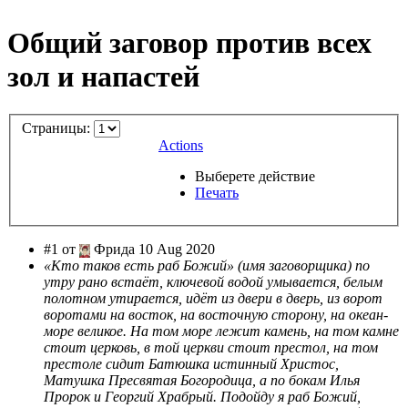
Общий заговор против всех
зол и напастей
Страницы:
Actions
Выберете действие
Печать
#1 от
Фрида 10 Aug 2020
«Кто таков есть раб Божий» (имя заговорщика) по
утру рано встаёт, ключевой водой умывается, белым
полотном утирается, идёт из двери в дверь, из ворот
воротами на восток, на восточную сторону, на океан-
море великое. На том море лежит камень, на том камне
стоит церковь, в той церкви стоит престол, на том
престоле сидит Батюшка истинный Христос,
Матушка Пресвятая Богородица, а по бокам Илья
Пророк и Георгий Храбрый. Подойду я раб Божий,