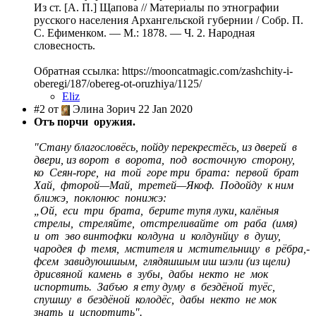
Из ст. [А. П.] Щапова // Материалы по этнографии
русского населения Архангельской губернии / Собр. П.
С. Ефименком. — М.: 1878. — Ч. 2. Народная
словесность.
Обратная ссылка: https://mooncatmagic.com/zashchity-i-
oberegi/187/obereg-ot-oruzhiya/1125/
Eliz
#2 от
Элина Зорич 22 Jan 2020
Отъ порчи оружия
.
"Стану благословёсь, пойду перекрестёсь, из дверей в
двери, из ворот в ворота, под восточную сторону,
ко Сеян-rope, на той горе три брата: первой брат
Хай, фторой—Май, третей—Якоф. Подойду к ним
ближэ, поклонюс понижэ:
„Ой, еси три брата, берите тупя луки, калёныя
стрелы, стреляйте, отстреливайте от раба (имя)
и от эво винтофки колдуна и колдунйцу в душу,
чародея ф темя, мстителя и мстительницу в рёбра,-
фсем завидуюшшым, глядяшшым иш шэли (из щели)
дрисвяной камень в зубы, дабы некто не мок
испортить. Забъю я ету думу в бездёной туёс,
спушшу в бездёной колодёс, дабы некто не мок
знать и испортить".