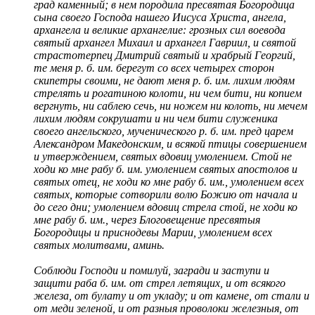
град каменный; в нем породила пресвятая Богородица
сына своего Господа нашего Иисуса Христа, ангела,
архангела и великие архангелие: грозных сил воевода
святый архангел Михаил и архангел Гавриил, и святой
страстотерпец Дмитрий святый и храбрый Георгий,
те меня р. б. им. берегут со всех четырех сторон
скипетры своими, не дают меня р. б. им. лихим людям
стрелять и рогатиною колоти, ни чем бити, ни копием
вергнуть, ни саблею сечь, ни ножем ни колоть, ни мечем
лихим людям сокрушати и ни чем бити служеника
своего ангельского, мученического р. б. им. пред царем
Александром Македонским, и всякой птицы совершением
и утверждением, святых вдовиц умолением. Стой не
ходи ко мне рабу б. им. умолением святых апостолов и
святых отец, не ходи ко мне рабу б. им., умолением всех
святых, которые сотворили волю Божию от начала и
до сего дни; умолением вдовиц стрела стой, не ходи ко
мне рабу б. им., через Блоговещение пресвятыя
Богородицы и приснодевы Марии, умолением всех
святых молитвами, аминь.
Соблюди Господи и помилуй, загради и заступи и
защити раба б. им. от стрел летящих, и от всякого
железа, от булату и от укладу; и от камене, от стали и
от меди зеленой, и от разныя проволоки железныя, от