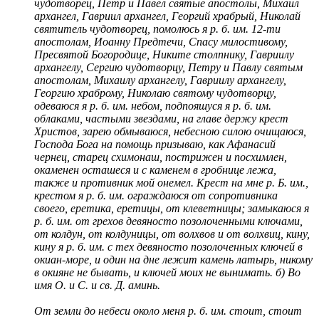
чудотворец, Петр и Павел святые апостолы, Михаил
архангел, Гавриил архангел, Георгий храбрый, Николай
святитель чудотворец, помолюсь я р. б. им. 12-ти
апостолам, Иоанну Предтечи, Спасу милостивому,
Пресвятой Богородице, Никите столпнику, Гавриилу
архангелу, Сергию чудотворцу, Петру и Павлу святым
апостолам, Михаилу архангелу, Гавриилу архангелу,
Георгию храброму, Николаю святому чудотворцу,
одеваюся я р. б. им. небом, подпояшуся я р. б. им.
облаками, частыми звездами, на главе держу крест
Христов, зарею обмываюся, небесною силою очищаюся,
Господа Бога на помощь призываю, как Афанасий
чернец, старец схимонаш, пострижен и посхимлен,
окаменен осташеся и с каменем в гробнице лежа,
также и противник мой онемел. Крест на мне р. Б. им.,
крестом я р. б. им. ограждаюся от сопротивника
своего, еретика, еретицы, от клеветницы; замыкаюся я
р. б. им. от грехов девяносто позолоченными ключами,
от колдун, от колдуницы, от волхвов и от волхвиц, кину,
кину я р. б. им. с тех девяносто позолоченных ключей в
окиан-море, и один на дне лежит камень латырь, никому
в окияне не бывать, и ключей моих не вынимать. б) Во
имя О. и С. и св. Д. аминь.
От земли до небеси около меня р. б. им. стоит, стоит