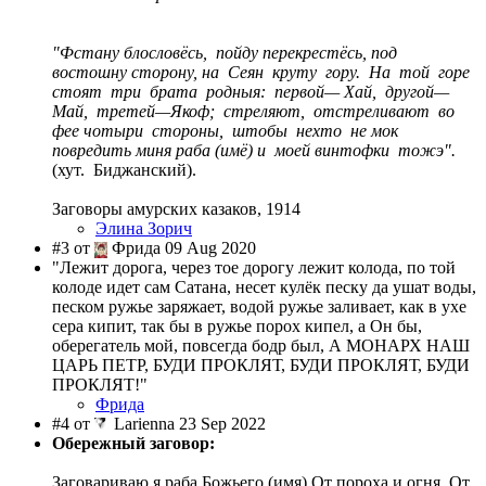
"
Фстану блословёсь, пойду перекрестёсь, под
востошну сторону, на Сеян круту гору. На той горе
стоят три брата родныя: первой— Хай, другой—
Май, третей—Якоф; стреляют, отстреливают во
фее чотыри стороны, штобы нехто не мок
повредить миня раба (имё) и моей винтофки тожэ".
(хут. Биджанский).
Заговоры амурских казаков, 1914
Элина Зорич
#3 от
Фрида 09 Aug 2020
"Лежит дорога, через тое дорогу лежит колода, по той
колоде идет сам Сатана, несет кулёк песку да ушат воды,
песком ружье заряжает, водой ружье заливает, как в ухе
сера кипит, так бы в ружье порох кипел, а Он бы,
оберегатель мой, повсегда бодр был, А МОНАРХ НАШ
ЦАРЬ ПЕТР, БУДИ ПРОКЛЯТ, БУДИ ПРОКЛЯТ, БУДИ
ПРОКЛЯТ!"
Фрида
#4 от
Larienna 23 Sep 2022
Обережный заговор:
Заговариваю я раба Божьего (имя) От пороха и огня, От