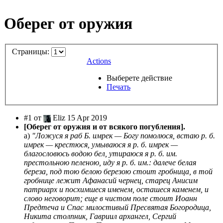
Оберег от оружия
Страницы:
Actions
Выберете действие
Печать
#1 от
Eliz 15 Apr 2019
[Оберег от оружия и от всякого погубления].
а)
"Ложуся я раб Б. имрек — Богу помолюся, встаю р. б.
имрек — крестюся, умываюся я р. б. имрек —
благословюсь водою бел, утираюся я р. б. им.
престольною пеленою, иду я р. б. им.: далече белая
береза, под тою белою березою стоит гробница, в той
гробнице лежит Афанасий чернец, старец Анисим
патриарх и посхимшеся именем, осташеся каменем, и
слово неговорит; еще в чистом поле стоит Иоанн
Предтеча и Спас милостивый Пресвятая Богородица,
Никита столпник, Гавриил архангел, Сергий