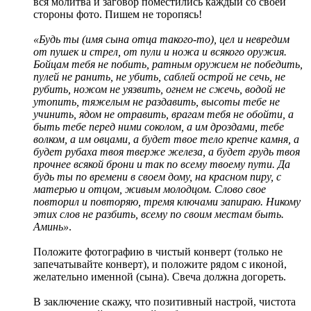
вся молитва и заговор поместились каждый со своей
стороны фото. Пишем не торопясь!
«Будь ты (имя сына отца такого-то), цел и невредим
от пушек и стрел, от пули и ножа и всякого оружия.
Бойцам тебя не побить, ратным оружием не победить,
пу­лей не ранить, не убить, саблей острой не сечь, не
рубить, ножом не уязвить, огнем не сжечь, водой не
утопить, тяжелым не раздавить, высоты тебе не
учинить, ядом не отравить, врагам тебя не обойти, а
быть тебе перед ними соколом, а им дроздами, тебе
волком, а им овцами, а будет твое тело крепче камня, а
будет рубаха твоя тверже железа, а будет грудь твоя
прочнее всякой брони и так по всему твоему пути. Да
будь ты по времени в своем дому, на красном пиру, с
матерью и отцом, живым молод­цом. Слово свое
повторил и повторяю, тремя ключа­ми запираю. Никому
этих слов не разбить, всему по своим местам быть.
Аминь»
.
Положите фотографию в чистый конверт (только не
запечатывайте конверт), и положите рядом с иконой,
желательно именной (сына). Свеча должна догореть.
В заключение скажу, что позитивный настрой, чистота