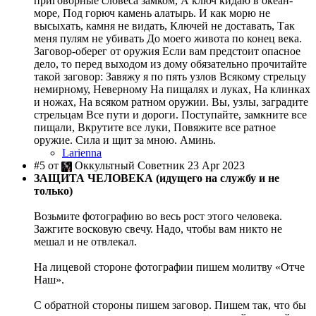
приговорные словеса замком, А ключ кидаю в океан-
море, Под горюч камень алатырь. И как морю не
высыхать, камня не видать, Ключей не доставать, Так
меня пулям не убивать До моего живота по конец века.
Заговор-оберег от оружия Если вам предстоит опасное
дело, то перед выходом из дому обязательно прочитайте
такой заговор: Завяжу я по пять узлов Всякому стрельцу
немирному, Неверному На пищалях и луках, На клинках
и ножах, На всяком ратном оружии. Вы, узлы, заградите
стрельцам Все пути и дороги. Поступайте, замкните все
пищали, Вкрутите все луки, Повяжите все ратное
оружие. Сила и щит за мною. Аминь.
Larienna
#5 от
Оккультный Советник 23 Apr 2023
ЗАЩИТА ЧЕЛОВЕКА (идущего на службу и не
только)
Возьмите фотографию во весь рост этого человека.
Зажгите восковую свечу. Надо, чтобы вам никто не
мешал и не отвлекал.
На лицевой стороне фотографии пишем молитву «Отче
Наш».
С обратной стороны пишем заговор. Пишем так, что бы