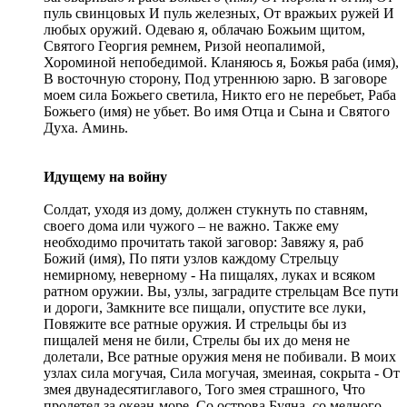
пуль свинцовых И пуль железных, От вражьих ружей И
любых оружий. Одеваю я, облачаю Божьим щитом,
Святого Георгия ремнем, Ризой неопалимой,
Хороминой непобедимой. Кланяюсь я, Божья раба (имя),
В восточную сторону, Под утреннюю зарю. В заговоре
моем сила Божьего светила, Никто его не перебьет, Раба
Божьего (имя) не убьет. Во имя Отца и Сына и Святого
Духа. Аминь.
Идущему на войну
Солдат, уходя из дому, должен стукнуть по ставням,
своего дома или чужого – не важно. Также ему
необходимо прочитать такой заговор: Завяжу я, раб
Божий (имя), По пяти узлов каждому Стрельцу
немирному, неверному - На пищалях, луках и всяком
ратном оружии. Вы, узлы, заградите стрельцам Все пути
и дороги, Замкните все пищали, опустите все луки,
Повяжите все ратные оружия. И стрельцы бы из
пищалей меня не били, Стрелы бы их до меня не
долетали, Все ратные оружия меня не побивали. В моих
узлах сила могучая, Сила могучая, змеиная, сокрыта - От
змея двунадесятиглавого, Того змея страшного, Что
пролетел за океан-море, Со острова Буяна, со медного