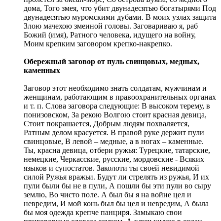
дома, Того змея, что убит двунадесятью богатырями Под
двунадесятью муромскими дубами. В моих узлах защита
Злою мачехою змеиной головы. Заговариваю я, раб
Божий (имя), Ратного человека, идущего на войну,
Моим крепким заговором крепко-накрепко.
Обережный заговор от пуль свинцовых, медных,
каменных
Заговор этот необходимо знать солдатам, мужчинам и
женщинам, работающим в правоохранительных органах
и т. п. Слова заговора следующие: В высоком терему, в
понизовском, За рекою Волгою стоит красная девица,
Стоит покрашается, Добрым людям похваляется,
Ратным делом красуется. В правой руке держит пули
свинцовые, В левой – медные, а в ногах – каменные.
Ты, красна девица, отбери ружья: Турецкие, татарские,
немецкие, Черкасские, русские, мордовские - Всяких
языков и супостатов. Заколоти ты своей невидимой
силой Ружья вражьи. Будут ли стрелять из ружья, И их
пули были бы не в пули, А пошли бы эти пули во сыру
землю, Во чисто поле. А был бы я на войне цел и
невредим, И мой конь был бы цел и невредим, А была
бы моя одежда крепче панциря. Замыкаю свои