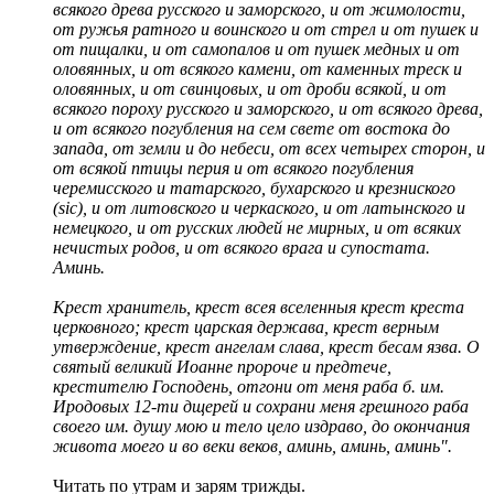
всякого древа русского и заморского, и от жимолости,
от ружья ратного и воинского и от стрел и от пушек и
от пищалки, и от самопалов и от пушек медных и от
оловянных, и от всякого камени, от каменных треск и
оловянных, и от свинцовых, и от дроби всякой, и от
всякого пороху русского и заморского, и от всякого древа,
и от всякого погубления на сем свете от востока до
запада, от земли и до небеси, от всех четырех сторон, и
от всякой птицы перия и от всякого погубления
черемисского и татарского, бухарского и крезниского
(sic), и от литовского и черкаского, и от латынского и
немецкого, и от русских людей не мирных, и от всяких
нечистых родов, и от всякого врага и супостата.
Аминь.
Крест хранитель, крест всея вселенныя крест креста
церковного; крест царская держава, крест верным
утверждение, крест ангелам слава, крест бесам язва. О
святый великий Иоанне пророче и предтече,
крестителю Господень, отгони от меня раба б. им.
Иродовых 12-ти дщерей и сохрани меня грешного раба
своего им. душу мою и тело цело издраво, до окончания
живота моего и во веки веков, аминь, аминь, аминь".
Читать по утрам и зарям трижды.