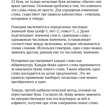
22 букв, но только несколько букв активны, обычно они
яркие цветные. Основная проблема в том, что изменить
эти слова очень не просто. Для упрощения изменения
слова, существует три правила кабалистики - гематрия,
нотарикон и темура.
Гематрия заключается в определении числовых
значений букв (алеф=1, бет=2, гимел=3...). Далее
подсчитывает значения слов и, сравнивая слова с
одинаковым числовым значением, устанавливает
соответствие между явлениями, которые обозначаются
этими словами. Используя гематрию, одно слово можно
заменять другим, равным ему по числовому значению.
Нотарикон рассматривает каждое слово как
аббревиатуру. Каждая буква одного слова принимается
за начальную букву нового слова. Таким образом, одно
слово распадается на целое предложение. Это же
правило применимо наоборот, несколько слов можно
преобразовать в одно.
Темура, третий каббалистический метод, основан на
перестановке букв. Согласно ей, букву можно заменить
на предшествующую или последующую за ней в
алфавите, получив при этом совершенно новое слово.