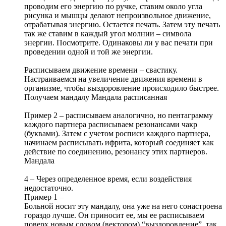
проводим его энергию по ручке, ставим около угла
рисунка и мышцы делают непроизвольное движение,
отрабатывая энергию. Остается печать. Затем эту печать
так же ставим в каждый угол молнии – символа
энергии. Посмотрите. Одинаковы ли у вас печати при
проведении одной и той же энергии.
Расписываем движение времени – свастику.
Настраиваемся на увеличение движения времени в
организме, чтобы выздоровление происходило быстрее.
Получаем мандалу Мандала расписанная
Пример 2 – расписываем аналогично, но пентаграмму
каждого партнера расписываем резонансами чакр
(буквами). Затем с учетом росписи каждого партнера,
начинаем расписывать ифрита, который соединяет как
действие по соединению, резонансу этих партнеров.
Мандала
4 – Через определенное время, если воздействия
недостаточно.
Пример 1 –
Больной носит эту мандалу, она уже на него сонастроена
гораздо лучше. Он приносит ее, мы ее расписываем
поверх новым словом (вектором) “выздоровление”, так