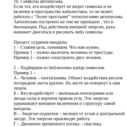
10. Символы автописьма.
Если тот, кто воздействует не видит символы и не
включен в пространство кабалистики, то он может
работать с “более простыми” технологиями автописьма.
Автописьмо построено на том же принципе , что и
биолокация. Под действием внешней энергии, рука
начинает двигаться и рисовать либо символы.
Процесс создания мандалы.
1 – Ставим цель, понимаем. Что нам нужно.
Пример 1 – нужно вылечить человека от простуды.
Пример 2 – нужно сонастроить двух человек.
2 – Подбираем из библиотеки набор символов.
Пример 1 –
А - Человек – пентаграмма. Объект воздействия рисуем
посередине листа крупно. На листе он повернут к нам
лицом.
Б – Кто воздействует – маленькая пентаграмма или
звезда силы в верхнем правом углу. Эти энергии
удерживают внешние включения и структуру самой
мандалы.
В – Энергии подпитки – молнии от углов к центральной
звезде. Эти энергии производят работу.
Г – Движение временного потока – свастика.