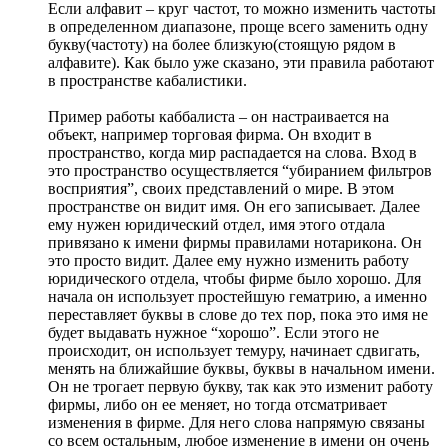
Если алфавит – круг частот, то можно изменить частоты
в определенном диапазоне, проще всего заменить одну
букву(частоту) на более близкую(стоящую рядом в
алфавите). Как было уже сказано, эти правила работают
в пространстве кабалистики.
Пример работы каббалиста – он настраивается на
объект, например торговая фирма. Он входит в
пространство, когда мир распадается на слова. Вход в
это пространство осуществляется “убиранием фильтров
восприятия”, своих представлений о мире. В этом
пространстве он видит имя. Он его записывает. Далее
ему нужен юридический отдел, имя этого отдала
привязано к имени фирмы правилами нотарикона. Он
это просто видит. Далее ему нужно изменить работу
юридического отдела, чтобы фирме было хорошо. Для
начала он использует простейшую гематрию, а именно
переставляет буквы в слове до тех пор, пока это имя не
будет выдавать нужное “хорошо”. Если этого не
происходит, он использует темуру, начинает сдвигать,
менять на ближайшие буквы, буквы в начальном имени.
Он не трогает первую букву, так как это изменит работу
фирмы, либо он ее меняет, но тогда отсматривает
изменения в фирме. Для него слова напрямую связаны
со всем остальным, любое изменение в имени он очень