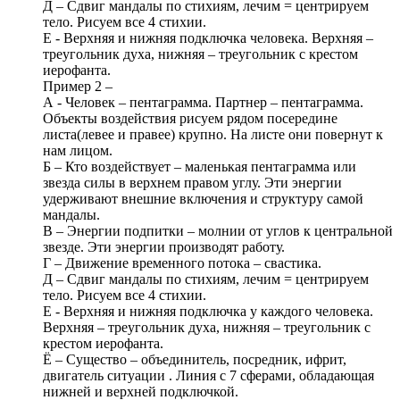
Д – Сдвиг мандалы по стихиям, лечим = центрируем
тело. Рисуем все 4 стихии.
Е - Верхняя и нижняя подключка человека. Верхняя –
треугольник духа, нижняя – треугольник с крестом
иерофанта.
Пример 2 –
А - Человек – пентаграмма. Партнер – пентаграмма.
Объекты воздействия рисуем рядом посередине
листа(левее и правее) крупно. На листе они повернут к
нам лицом.
Б – Кто воздействует – маленькая пентаграмма или
звезда силы в верхнем правом углу. Эти энергии
удерживают внешние включения и структуру самой
мандалы.
В – Энергии подпитки – молнии от углов к центральной
звезде. Эти энергии производят работу.
Г – Движение временного потока – свастика.
Д – Сдвиг мандалы по стихиям, лечим = центрируем
тело. Рисуем все 4 стихии.
Е - Верхняя и нижняя подключка у каждого человека.
Верхняя – треугольник духа, нижняя – треугольник с
крестом иерофанта.
Ё – Существо – объединитель, посредник, ифрит,
двигатель ситуации . Линия с 7 сферами, обладающая
нижней и верхней подключкой.