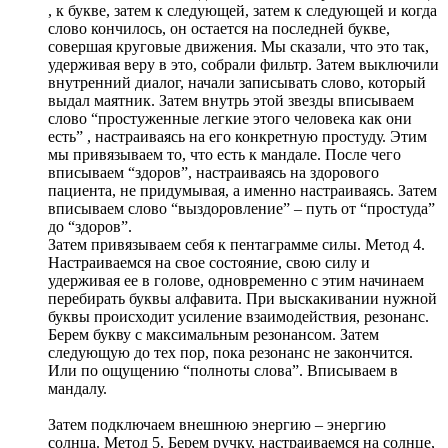
, к букве, затем к следующей, затем к следующей и когда
слово кончилось, он остается на последней букве,
совершая круговые движения. Мы сказали, что это так,
удерживая веру в это, собрали фильтр. Затем выключили
внутренний диалог, начали записывать слово, который
выдал маятник. Затем внутрь этой звезды вписываем
слово “простуженные легкие этого человека как они
есть” , настраиваясь на его конкретную простуду. Этим
мы привязываем то, что есть к мандале. После чего
вписываем “здоров”, настраиваясь на здорового
пациента, не придумывая, а именно настраиваясь. Затем
вписываем слово “выздоровление” – путь от “простуда”
до “здоров”.
Затем привязываем себя к пентаграмме силы. Метод 4.
Настраиваемся на свое состояние, свою силу и
удерживая ее в голове, одновременно с этим начинаем
перебирать буквы алфавита. При выскакивании нужной
буквы происходит усиление взаимодействия, резонанс.
Берем букву с максимальным резонансом. Затем
следующую до тех пор, пока резонанс не закончится.
Или по ощущению “полноты слова”. Вписываем в
мандалу.
Затем подключаем внешнюю энергию – энергию
солнца. Метод 5. Берем ручку, настраиваемся на солнце,