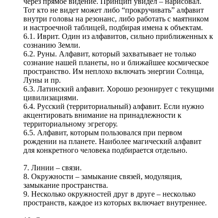
через прямое видение. Принцип увидел – нарисовал.
Тот кто не видет может либо “прокручивать” алфавит
внутри головы на резонанс, либо работать с маятником
и настроечной таблицей, подбирая имена к объектам.
6.1. Иврит. Один из алфавитов, сильно приближенных к
сознанию Земли.
6.2. Руны. Алфавит, который захватывает не только
сознание нашей планеты, но и ближайшее космическое
пространство. Им неплохо включать энергии Солнца,
Луны и пр.
6.3. Латинский алфавит. Хорошо резонирует с текущими
цивилизациями.
6.4. Русский (территориальный) алфавит. Если нужно
акцентировать внимание на принадлежности к
территориальному эгрегору.
6.5. Алфавит, которым пользовался при первом
рождении на планете. Наиболее магический алфавит
для конкретного человека подбирается отдельно.
7. Линии – связи.
8. Окружности – замыкание связей, модуляция,
замыкание пространства.
9. Несколько окружностей друг в друге – несколько
пространств, каждое из которых включает внутреннее.