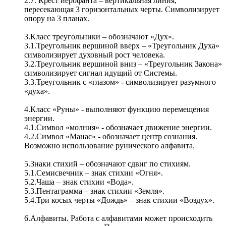
2.7. Крест иерофанта – вертикальная линия,
пересекающая 3 горизонтальных черты. Символизирует
опору на 3 планах.
3.Класс треугольники – обозначают «Дух».
3.1.Треугольник вершиной вверх – «Треугольник Духа»
символизирует духовный рост человека.
3.2.Треугольник вершиной вниз – «Треугольник Закона»
символизирует сигнал идущий от Системы.
3.3.Треугольник с «глазом» - символизирует разумного
«духа».
4.Класс «Руны» - выполняют функцию перемещения
энергии.
4.1.Символ «молния» - обозначает движение энергии.
4.2.Символ «Манас» - обозначает центр сознания.
Возможно использование рунического алфавита.
5.Знаки стихий – обозначают сдвиг по стихиям.
5.1.Семисвечник – знак стихии «Огня».
5.2.Чаша – знак стихии «Вода».
5.3.Пентаграмма – знак стихии «Земля».
5.4.Три косых черты «Дождь» – знак стихии «Воздух».
6.Алфавиты. Работа с алфавитами может происходить