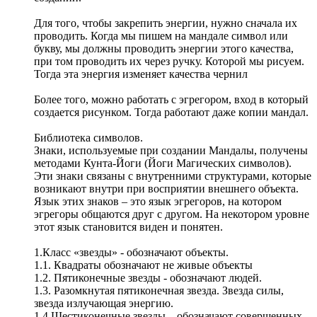
Для того, чтобы закрепить энергии, нужно сначала их
проводить. Когда мы пишем на мандале символ или
букву, мы должны проводить энергии этого качества,
при том проводить их через ручку. Которой мы рисуем.
Тогда эта энергия изменяет качества чернил
Более того, можно работать с эгрегором, вход в который
создается рисунком. Тогда работают даже копии мандал.
Библиотека символов.
Знаки, используемые при создании Мандалы, получены
методами Кунта-Йоги (Йоги Магических символов).
Эти знаки связаны с внутренними структурами, которые
возникают внутри при восприятии внешнего объекта.
Язык этих знаков – это язык эгрегоров, на котором
эгрегоры общаются друг с другом. На некотором уровне
этот язык становится виден и понятен.
1.Класс «звезды» - обозначают объекты.
1.1. Квадраты обозначают не живые объекты
1.2. Пятиконечные звезды - обозначают людей.
1.3. Разомкнутая пятиконечная звезда. Звезда силы,
звезда излучающая энергию.
1.4.Шестиконечные звезды – обозначают совершенных