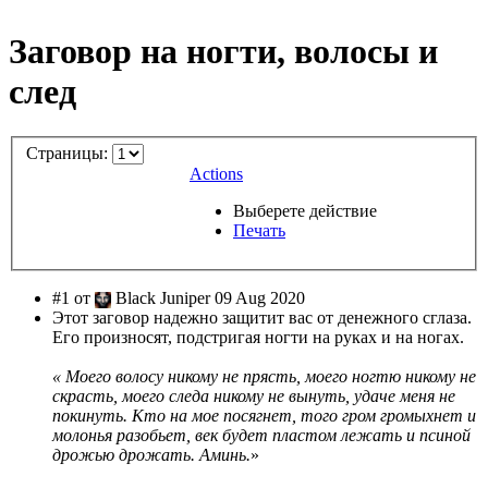
Заговор на ногти, волосы и
след
Страницы:
Actions
Выберете действие
Печать
#1 от
Black Juniper 09 Aug 2020
Этот заговор надежно защитит вас от денежного сглаза.
Его произносят, подстригая ногти на руках и на ногах.
« Моего волосу никому не прясть, моего ногтю никому не
скрасть, моего следа никому не вынуть, удаче меня не
покинуть. Кто на мое посягнет, того гром громыхнет и
молонья разобьет, век будет пластом лежать и псиной
дрожью дрожать. Аминь.
»