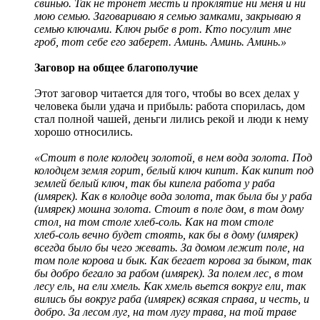
свинью. Так не тронет месть и проклятие ни меня и ни
мою семью. Заговариваю я семью замками, закрываю я
семью ключами. Ключ рыбе в рот. Кто посулит мне
гроб, тот себе его заберет. Аминь. Аминь. Аминь.»
Заговор на общее благополучие
Этот заговор читается для того, чтобы во всех делах у
человека были удача и прибыль: работа спорилась, дом
стал полной чашей, деньги лились рекой и люди к нему
хорошо относились.
«Стоит в поле колодец золотой, в нем вода золота. Под
колодцем земля горит, белый ключ кипит. Как кипит под
землей белый ключ, так бы кипела работа у раба
(имярек). Как в колодце вода золота, так была бы у раба
(имярек) мошна золота. Стоит в поле дом, в том дому
стол, на том столе хлеб‑соль. Как на том столе
хлеб‑соль вечно будет стоять, как бы в дому (имярек)
всегда было бы чего жевать. За домом лежит поле, на
том поле корова и бык. Как бегает корова за быком, так
бы добро бегало за рабом (имярек). За полем лес, в том
лесу ель, на ели хмель. Как хмель вьется вокруг ели, так
вились бы вокруг раба (имярек) всякая справа, и честь, и
добро. За лесом луг, на том лугу трава, на той траве