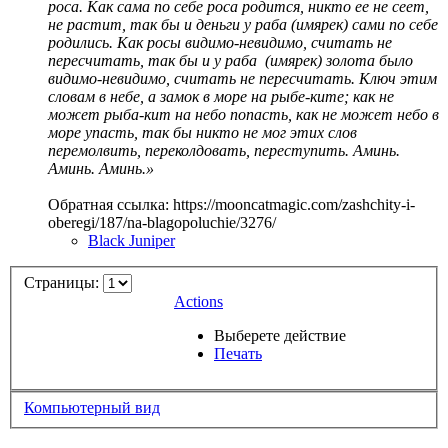
роса. Как сама по себе роса родится, никто ее не сеет,
не растит, так бы и деньги у раба (имярек) сами по себе
родились. Как росы видимо‑невидимо, считать не
пересчитать, так бы и у раба (имярек) золота было
видимо‑невидимо, считать не пересчитать. Ключ этим
словам в небе, а замок в море на рыбе‑ките; как не
может рыба‑кит на небо попасть, как не может небо в
море упасть, так бы никто не мог этих слов
перемолвить, переколдовать, переступить. Аминь.
Аминь. Аминь.»
Обратная ссылка: https://mooncatmagic.com/zashchity-i-
oberegi/187/na-blagopoluchie/3276/
Black Juniper
Страницы:
Actions
Выберете действие
Печать
Компьютерный вид