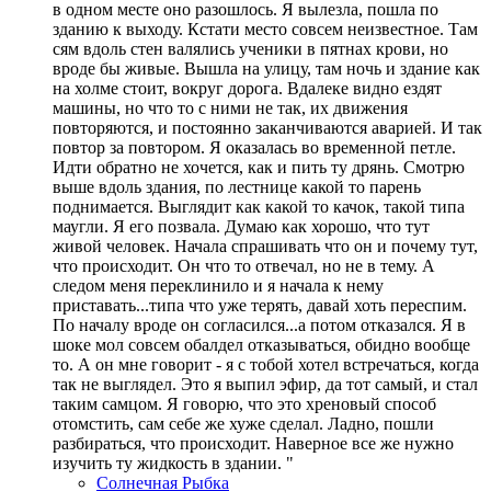
в одном месте оно разошлось. Я вылезла, пошла по
зданию к выходу. Кстати место совсем неизвестное. Там
сям вдоль стен валялись ученики в пятнах крови, но
вроде бы живые. Вышла на улицу, там ночь и здание как
на холме стоит, вокруг дорога. Вдалеке видно ездят
машины, но что то с ними не так, их движения
повторяются, и постоянно заканчиваются аварией. И так
повтор за повтором. Я оказалась во временной петле.
Идти обратно не хочется, как и пить ту дрянь. Смотрю
выше вдоль здания, по лестнице какой то парень
поднимается. Выглядит как какой то качок, такой типа
маугли. Я его позвала. Думаю как хорошо, что тут
живой человек. Начала спрашивать что он и почему тут,
что происходит. Он что то отвечал, но не в тему. А
следом меня переклинило и я начала к нему
приставать...типа что уже терять, давай хоть переспим.
По началу вроде он согласился...а потом отказался. Я в
шоке мол совсем обалдел отказываться, обидно вообще
то. А он мне говорит - я с тобой хотел встречаться, когда
так не выглядел. Это я выпил эфир, да тот самый, и стал
таким самцом. Я говорю, что это хреновый способ
отомстить, сам себе же хуже сделал. Ладно, пошли
разбираться, что происходит. Наверное все же нужно
изучить ту жидкость в здании. "
Солнечная Рыбка