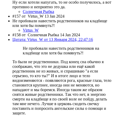
Ну если хотели напугать, то не особо получилось, а вот
противно и неприятно это да.
Солнечная Рыбка
#157 от
Virtus_W 13 Jan 2024
Не пробовали навестить родственников на кладбище
или хотя бы помянуть?!
Virtus_W
#158 от
Солнечная Рыбка 14 Jan 2024
Цитата: Virtus_W от 13 Января 2024, 22:47:16
Не пробовали навестить родственников на
кладбище или хотя бы помянуть?!
То были не родственники. Под конец сна обычно я
соображаю, что это не дедушка или ещё какой
родственник не из живых, и спрашиваю "а если
серьезно, то кто ты?" И в итоге лицо и тело
видоизменяются - появляются рога, красные глаза, тело
становится крупнее, иногда они не меняются, но
нападают и мы боремся. Иногда таким же образом
снятся живые родственники. Так что нет, в энергию
смерти на кладбище я по своей воле не пойду, делать
там мне нечего. Лучше в церковь сходить свечку
поставить и попросить ангельские силы о помощи и
защите.