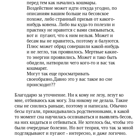
перед тем как начались кошмары.
Воздействие может идти откуда угодно, по
описаниям вашим больше на бесовское
похоже, либо странный призыв от какого-
нибудь ковена. Либо вы куда-то полезли и
практику не нравится с вами связываться,
вот и пугают, что к ним нельзя. Может и
бесам вы не нравитесь, поэтому и балуются.
Плюс может обряд совершили какой-нибудь
и не легло, так проявилось. Мертвые какие-
то энергии проявились. Может и тако быть
обидели, натворили чего кого-то и вас так
кошмарят.
Могут так еще просматривать
своеобразно.Давно это у вас такое во сне
происходит??
Благодарю за уточнение. Ни к кому не лезу, лезут ко
мне, отбиваюсь как могу. Зла никому не делала. Такие
сны не снились раньше, поэтому и написала. Обычно
бесы пугали, прикидывались родственниками, в какой
то момент сна научилась осознаваться и выявлять бесов,
на них кидаться и отбиваться. Не хотелось бы, чтобы это
были очередные болезни. Но вот теория, что так за мной
подглядывают и пугают - интересно, и даже логично.