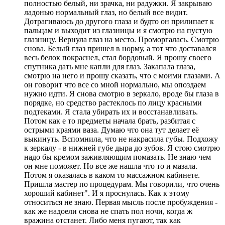
полностью белый, ни зрачка, ни радужки. Я закрываю
ладонью нормальный глаз, но белый все видит.
Дотрагиваюсь до другого глаза и будто он прилипает к
пальцам и выходит из глазницы и я смотрю на пустую
глазницу. Вернула глаз на место. Проморгалась. Смотрю
снова. Белый глаз пришел в норму, а тот что доставался
весь белок покраснел, стал бордовый. Я прошу своего
спутника дать мне капли для глаз. Закапала глаза,
смотрю на него и прошу сказать, что с моими глазами. А
он говорит что все со мной нормально, мы опоздаем
нужно идти. Я снова смотрю в зеркало, вроде бы глаза в
порядке, но средство растеклось по лицу красными
подтеками. Я стала убирать их и восстанавливать.
Потом как е то предметы начала брать, разбитая с
острыми краями ваза. Думаю что она тут делает её
выкинуть. Вспомнила, что не накрасила губы. Подхожу
к зеркалу - в нижней губе дыра до зубов. Я стою смотрю
надо бы кремом заживляющим помазать. Не знаю чем
он мне поможет. Но все же нашла что то и мазала.
Потом я оказалась в каком то массажном кабинете.
Пришла мастер по процедурам. Мы говорили, что очень
хороший кабинет". И я проснулась. Как к этому
относиться не знаю. Первая мысль после пробуждения -
как же надоели снова не спать пол ночи, когда ж
вражина отстанет. Либо меня пугают, так как