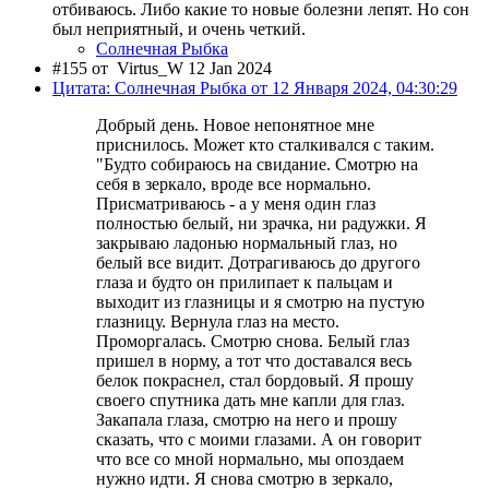
отбиваюсь. Либо какие то новые болезни лепят. Но сон
был неприятный, и очень четкий.
Солнечная Рыбка
#155 от
Virtus_W 12 Jan 2024
Цитата: Солнечная Рыбка от 12 Января 2024, 04:30:29
Добрый день. Новое непонятное мне
приснилось. Может кто сталкивался с таким.
"Будто собираюсь на свидание. Смотрю на
себя в зеркало, вроде все нормально.
Присматриваюсь - а у меня один глаз
полностью белый, ни зрачка, ни радужки. Я
закрываю ладонью нормальный глаз, но
белый все видит. Дотрагиваюсь до другого
глаза и будто он прилипает к пальцам и
выходит из глазницы и я смотрю на пустую
глазницу. Вернула глаз на место.
Проморгалась. Смотрю снова. Белый глаз
пришел в норму, а тот что доставался весь
белок покраснел, стал бордовый. Я прошу
своего спутника дать мне капли для глаз.
Закапала глаза, смотрю на него и прошу
сказать, что с моими глазами. А он говорит
что все со мной нормально, мы опоздаем
нужно идти. Я снова смотрю в зеркало,