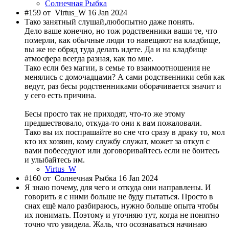
Солнечная Рыбка
#159 от
Virtus_W 16 Jan 2024
Тако занятный слушай,любопытно даже понять.
Дело ваше конечно, но тож родственники ваши те, что
померли, как обычные люди то навещают на кладбище,
вы же не обряд туда делать идете. Да и на кладбище
атмосфера всегда разная, как по мне.
Тако если без магии, в семье то взаимоотношения не
менялись с домочадцами? А сами родственники себя как
ведут, раз бесы родственниками оборачивается значит и
у сего есть причина.
Бесы просто так не приходят, что-то же этому
предшествовало, откуда-то они к вам пожаловали.
Тако вы их поспрашайте во сне что сразу в драку то, мол
кто их хозяин, кому службу служат, может за откуп с
вами побеседуют или договоривайтесь если не боитесь
и улыбайтесь им.
Virtus_W
#160 от
Солнечная Рыбка 16 Jan 2024
Я знаю почему, для чего и откуда они направлены. И
говорить я с ними больше не буду пытаться. Просто в
снах ещё мало разбираюсь, нужно больше опыта чтобы
их понимать. Поэтому и уточняю тут, когда не понятно
точно что увидела. Жаль, что осознаваться начинаю