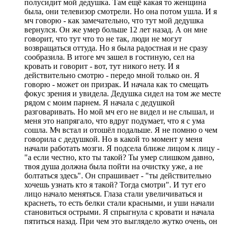
полусидит мой дедушка. Там ещё какая то женщина
была, они телевизор смотрели. Но она потом ушла. И я
мч говорю - как замечательно, что тут мой дедушка
вернулся. Он же умер больше 12 лет назад. А он мне
говорит, что тут что то не так, люди не могут
возвращаться оттуда. Но я была радостная и не сразу
сообразила. В итоге мч зашел в гостиную, сел на
кровать и говорит - вот, тут никого нету. И я
действительно смотрю - передо мной только он. Я
говорю - может он призрак. И начала как то смещать
фокус зрения и увидела. Дедушка сидел на том же месте
рядом с моим парнем. Я начала с дедушкой
разговаривать. Но мой мч его не видел и не слышал, и
меня это напрягало, что вдруг подумает, что я с ума
сошла. Мч встал и отошёл подальше. Я не помню о чем
говорила с дедушкой. Но в какой то момент у меня
начали работать мозги. Я подсела ближе лицом к лицу -
"а если честно, кто ты такой? Ты умер слишком давно,
твоя душа должна была пойти на очистку уже, а не
болтаться здесь". Он спрашивает - "ты действительно
хочешь узнать кто я такой? Тогда смотри". И тут его
лицо начало меняться. Глаза стали увеличиваться и
краснеть, то есть белки стали красными, и уши начали
становиться острыми. Я спрыгнула с кровати и начала
пятиться назад. При чем это выглядело жутко очень, он