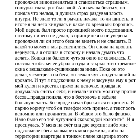
продолжал видоизменяться и становиться страшным,
сощурил глаза, рот был злой. А я начала бояться, но
поняла что нельзя, и душила страх раздувая злость
внутри. Не знаю то ли я рычать начала, то ли шипеть, в
итоге я на него кинулась и какое то время мы боролись.
Мой парень был просто проекцией моего подсознания,
поэтому ничего не делал, в принципе я и не уверена
продолжал ли он этого беса не видеть и не слышать. В
какой то момент мы расцепились. Он снова на кровать
вернулся, а я отошла в сторону и начала думать что
делать. Кошка на балконе чуть за окно не свалилась. Я
сказала чтобы мч ее убрал оттуда и закрыл эти стремные
окна с вешалками-сушилками за ними. Пока он это
делал, я смотрела на беса, он лежал чуть подуставший на
кровати. И тут я подскочила к нему и засунула ему в рот
мой кулон и крестик прямо на цепочке, правда не
додумалась снять с себя, и начала читать молитву против
бесов...правда поняла, что я бестолочь и забыла
большую часть. Бес вроде начал брыкаться и хрипеть. Я
парню коричу чтоб он телефон хоть принес, я текст хоть
вспомню или продиктовал. В общем это было фиаско.
Надо было его той чугунной сковородой колотить". И я
проснулась. У меня на счёт сна две версии: либо мне
подсовывает беса кошмарить моя вражина, либо на
территории квартиры в тонком плане квартира этого