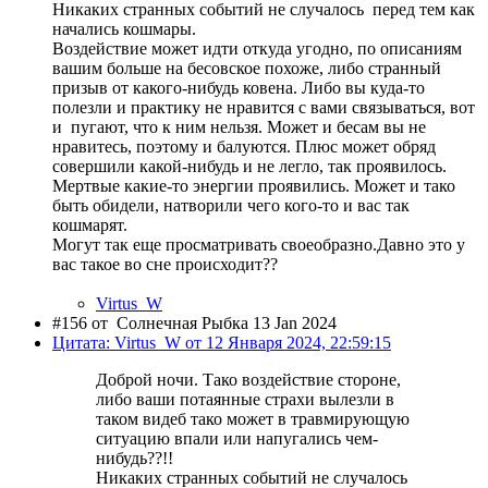
Никаких странных событий не случалось перед тем как
начались кошмары.
Воздействие может идти откуда угодно, по описаниям
вашим больше на бесовское похоже, либо странный
призыв от какого-нибудь ковена. Либо вы куда-то
полезли и практику не нравится с вами связываться, вот
и пугают, что к ним нельзя. Может и бесам вы не
нравитесь, поэтому и балуются. Плюс может обряд
совершили какой-нибудь и не легло, так проявилось.
Мертвые какие-то энергии проявились. Может и тако
быть обидели, натворили чего кого-то и вас так
кошмарят.
Могут так еще просматривать своеобразно.Давно это у
вас такое во сне происходит??
Virtus_W
#156 от
Солнечная Рыбка 13 Jan 2024
Цитата: Virtus_W от 12 Января 2024, 22:59:15
Доброй ночи. Тако воздействие стороне,
либо ваши потаянные страхи вылезли в
таком видеб тако может в травмирующую
ситуацию впали или напугались чем-
нибудь??!!
Никаких странных событий не случалось