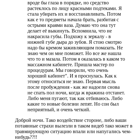
вроде бы глаза в порядке, но средство
растеклось по лицу красными подтеками. Я
стала убирать их и восстанавливать. Потом
как е то предметы начала брать, разбитая с
острыми краями ваза. Думаю что она тут
делает её выкинуть. Вспомнила, что не
накрасила губы. Подхожу к зеркалу - в
нижней губе дыра до зубов. Я стою смотрю
надо бы кремом заживляющим помазать. Не
знаю чем он мне поможет. Но все же нашла
что то и мазала. Потом я оказалась в каком то
массажном кабинете. Пришла мастер по
процедурам. Мы говорили, что очень
хороший кабинет". И я проснулась. Как к
этому относиться не знаю. Первая мысль
после пробуждения - как же надоели снова
не спать пол ночи, когда ж вражина отстанет.
Либо меня пугают, так как отбиваюсь. Либо
какие то новые болезни лепят. Но сон был
неприятный, и очень четкий.
Доброй ночи. Тако воздействие стороне, либо ваши
потаянные страхи вылезли в таком видеб тако может в
травмирующую ситуацию впали или напугались чем-
нибудь??!!