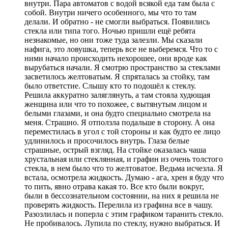
внутри. Пара автоматов с водой всякой еда там была с
собой. Внутри ничего особенного, мы что то там
делали. И обратно - не смогли выбраться. Появились
стекла или типа того. Ночью пришли ещё ребята
незнакомые, но они тоже туда залезли. Мы сказали
нафига, это ловушка, теперь все не выберемся. Что то с
ними начало происходить нехорошее, они вроде как
вырубаться начали. Я смотрю пространство за стеклами
засветилось желтоватым. Я спряталась за стойку, там
было ответстие. Слышу кто то подошёл к стеклу.
Решила аккуратно заляглянуть, а там стояла худющая
женщина или что то похожее, с вытянутым лицом и
белыми глазами, и она будто специально смотрела на
меня. Страшно. Я отползла подальше в сторону. А она
переместилась в угол с той стороны и как будто ее лицо
удлинилось и просочилось внутрь. Глаза белые
страшные, острый взгляд. На стойке оказалась чаша
хрустальная или стеклянная, и графин из очень толстого
стекла, в нем было что то желтоватое. Ведьма исчезла. Я
встала, осмотрела жидкость. Думаю - ага, хрен я буду что
то пить, явно отрава какая то. Все кто были вокруг,
были в бессознательном состоянии, на них я решила не
проверять жидкость. Перелила из графина все в чашу.
Разозлилась и поперла с этим графиком таранить стекло.
Не пробивалось. Лупила по стеклу, нужно выбраться. И