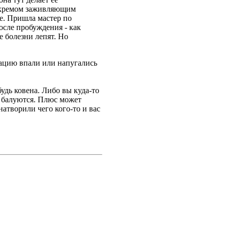
ы кремом заживляющим
те. Пришла мастер по
осле пробуждения - как
е болезни лепят. Но
уацию впали или напугались
удь ковена. Либо вы куда-то
и балуются. Плюс может
натворили чего кого-то и вас