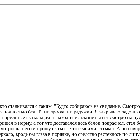
о сталкивался с таким. "Будто собираюсь на свидание. Смотрю н
аз полностью белый, ни зрачка, ни радужки. Я закрываю ладонью
 он прилипает к пальцам и выходит из глазницы и я смотрю на пу
ришел в норму, а тот что доставался весь белок покраснел, стал
 смотрю на него и прошу сказать, что с моими глазами. А он гово
ркало, вроде бы глаза в порядке, но средство растеклось по лиц
дметы начала брать, разбитая с острыми краями ваза. Думаю что о