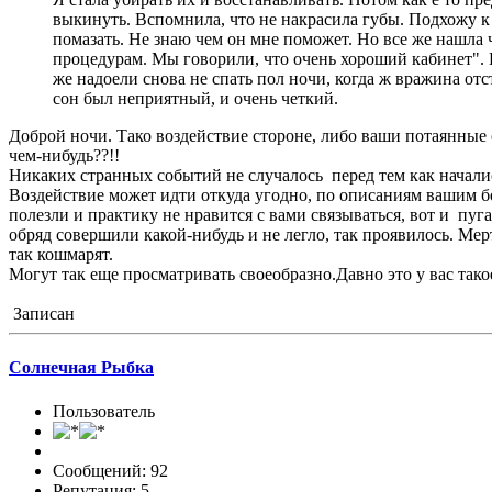
выкинуть. Вспомнила, что не накрасила губы. Подхожу к
помазать. Не знаю чем он мне поможет. Но все же нашла ч
процедурам. Мы говорили, что очень хороший кабинет". И
же надоели снова не спать пол ночи, когда ж вражина отс
сон был неприятный, и очень четкий.
Доброй ночи. Тако воздействие стороне, либо ваши потаянные
чем-нибудь??!!
Никаких странных событий не случалось перед тем как начал
Воздействие может идти откуда угодно, по описаниям вашим бо
полезли и практику не нравится с вами связываться, вот и пуг
обряд совершили какой-нибудь и не легло, так проявилось. Мер
так кошмарят.
Могут так еще просматривать своеобразно.Давно это у вас тако
Записан
Солнечная Рыбка
Пользователь
Сообщений: 92
Репутация: 5