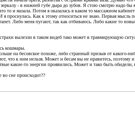
 зеркалу - в нижней губе дыра до зубов. Я стою смотрю надо б
то то и мазала. Потом я оказалась в каком то массажном кабине
 я проснулась. Как к этому относиться не знаю. Первая мысль п
танет. Либо меня пугают, так как отбиваюсь. Либо какие то новы
 страхи вылезли в таком видеб тако может в травмирующую сит
ись кошмары.
льше на бесовское похоже, либо странный призыв от какого-ниб
ают, что к ним нельзя. Может и бесам вы не нравитесь, поэтому 
твые какие-то энергии проявились. Может и тако быть обидели, 
е во сне происходит??