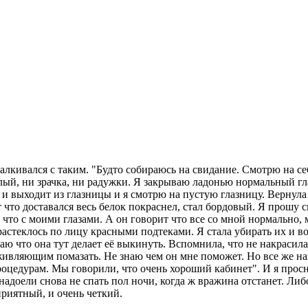
лкивался с таким. "Будто собираюсь на свидание. Смотрю на себя
лый, ни зрачка, ни радужки. Я закрываю ладонью нормальный гла
 и выходит из глазницы и я смотрю на пустую глазницу. Вернула 
 что доставался весь белок покраснел, стал бордовый. Я прошу с
ь, что с моими глазами. А он говорит что все со мной нормально
 растеклось по лицу красными подтеками. Я стала убирать их и в
аю что она тут делает её выкинуть. Вспомнила, что не накрасила
ивляющим помазать. Не знаю чем он мне поможет. Но все же наш
роцедурам. Мы говорили, что очень хороший кабинет". И я просн
надоели снова не спать пол ночи, когда ж вражина отстанет. Либ
приятный, и очень четкий.