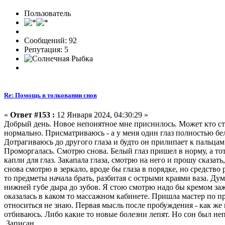
Пользователь
Сообщений: 92
Репутация: 5
Re: Помощь в толковании снов
«
Ответ #153 :
12 Января 2024, 04:30:29 »
Добрый день. Новое непонятное мне приснилось. Может кто ста
нормально. Присматриваюсь - а у меня один глаз полностью бе
Дотрагиваюсь до другого глаза и будто он прилипает к пальцам
Проморгалась. Смотрю снова. Белый глаз пришел в норму, а тот
капли для глаз. Закапала глаза, смотрю на него и прошу сказат
снова смотрю в зеркало, вроде бы глаза в порядке, но средство
то предметы начала брать, разбитая с острыми краями ваза. Дум
нижней губе дыра до зубов. Я стою смотрю надо бы кремом заж
оказалась в каком то массажном кабинете. Пришла мастер по п
относиться не знаю. Первая мысль после пробуждения - как же 
отбиваюсь. Либо какие то новые болезни лепят. Но сон был не
Записан