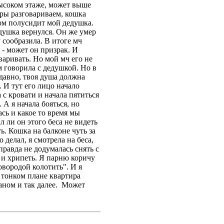
 высоком этаже, может выше
воры разговариваем, кошка
ором полусидит мой дедушка.
едушка вернулся. Он же умер
у сообразила. В итоге мч
 - может он призрак. И
варивать. Но мой мч его не
м говорила с дедушкой. Но в
 давно, твоя душа должна
. И тут его лицо начало
 с кровати и начала пятиться
 А я начала бояться, но
ась и какое то время мы
 ли он этого беса не видеть
ь. Кошка на балконе чуть за
 делал, я смотрела на беса,
правда не додумалась снять с
я и хрипеть. Я парню коричу
овородой колотить". И я
 тонком плане квартира
даном и так далее. Может