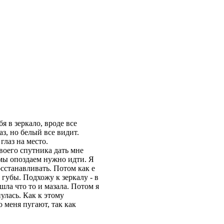
 в зеркало, вроде все
з, но белый все видит.
глаз на место.
воего спутника дать мне
, мы опоздаем нужно идти. Я
осстанавливать. Потом как е
 губы. Подхожу к зеркалу - в
ла что то и мазала. Потом я
улась. Как к этому
о меня пугают, так как