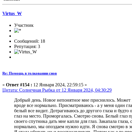
Virtus_W
Участник
Сообщений: 18
Репутация: 3
Re: Помощь в толковании снов
«
Ответ #154 :
12 Января 2024, 22:59:15 »
Цитата: Солнечная Рыбка от 12 Января 2024, 04:30:29
Добрый день. Новое непонятное мне приснилось. Может кт
вроде все нормально. Присматриваюсь - а у меня один гл
белый все видит. Дотрагиваюсь до другого глаза и будто
глаз на место. Проморгалась. Смотрю снова. Белый глаз п
своего спутника дать мне капли для глаз. Закапала глаза,
нормально, мы опоздаем нужно идти. Я снова смотрю в зе
Я стала убирать их и восстанавливать. Потом как е то пре