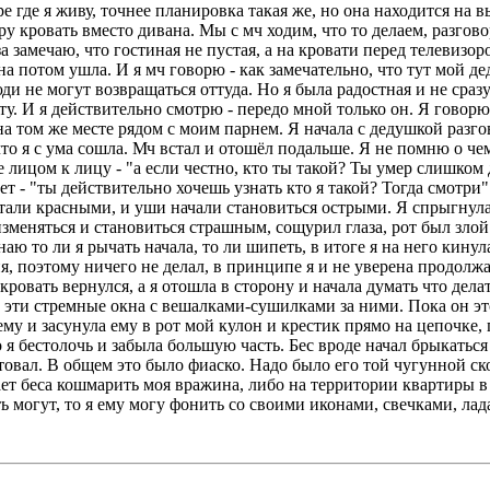
е где я живу, точнее планировка такая же, но она находится на
тру кровать вместо дивана. Мы с мч ходим, что то делаем, разго
аза замечаю, что гостиная не пустая, а на кровати перед телевиз
а потом ушла. И я мч говорю - как замечательно, что тут мой д
люди не могут возвращаться оттуда. Но я была радостная и не сраз
нету. И я действительно смотрю - передо мной только он. Я говорю
на том же месте рядом с моим парнем. Я начала с дедушкой разго
что я с ума сошла. Мч встал и отошёл подальше. Я не помню о че
е лицом к лицу - "а если честно, кто ты такой? Ты умер слишком
ет - "ты действительно хочешь узнать кто я такой? Тогда смотри"
 стали красными, и уши начали становиться острыми. Я спрыгнула
зменяться и становиться страшным, сощурил глаза, рот был злой.
наю то ли я рычать начала, то ли шипеть, в итоге я на него кинул
 поэтому ничего не делал, в принципе я и не уверена продолжал
ровать вернулся, а я отошла в сторону и начала думать что делат
л эти стремные окна с вешалками-сушилками за ними. Пока он это
му и засунула ему в рот мой кулон и крестик прямо на цепочке, 
то я бестолочь и забыла большую часть. Бес вроде начал брыкатьс
товал. В общем это было фиаско. Надо было его той чугунной ск
вает беса кошмарить моя вражина, либо на территории квартиры в
ь могут, то я ему могу фонить со своими иконами, свечками, ла