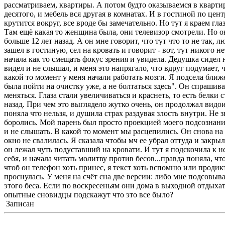
рассматриваем, квартиры. А потом будто оказываемся в квартир
десятого, и мебель вся другая в комнатах. И в гостиной по цен
крутится вокруг, все вроде бы замечательно. Но тут я краем гл
Там ещё какая то женщина была, они телевизор смотрели. Но он
больше 12 лет назад. А он мне говорит, что тут что то не так, 
зашел в гостиную, сел на кровать и говорит - вот, тут никого 
начала как то смещать фокус зрения и увидела. Дедушка сидел 
видел и не слышал, и меня это напрягало, что вдруг подумает, 
какой то момент у меня начали работать мозги. Я подсела ближ
была пойти на очистку уже, а не болтаться здесь". Он спрашива
меняться. Глаза стали увеличиваться и краснеть, то есть белки
назад. При чем это выглядело жутко очень, он продолжал видои
поняла что нельзя, и душила страх раздувая злость внутри. Не з
боролись. Мой парень был просто проекцией моего подсознания,
и не слышать. В какой то момент мы расцепились. Он снова на к
окно не свалилась. Я сказала чтобы мч ее убрал оттуда и закры
он лежал чуть подуставший на кровати. И тут я подскочила к не
себя, и начала читать молитву против бесов...правда поняла, ч
чтоб он телефон хоть принес, я текст хоть вспомню или продик
проснулась. У меня на счёт сна две версии: либо мне подсовы
этого беса. Если по воскресеньям они дома в выходной отдыхат
опытные сновидцы подскажут что это все было?
Записан