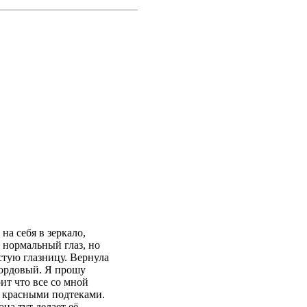
а себя в зеркало,
 нормальный глаз, но
стую глазницу. Вернула
 бордовый. Я прошу
рит что все со мной
у красными подтеками.
на тут делает её