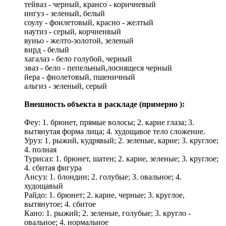
тейваз - черный, крансо - коричневый
ингуз - зеленый, белый
соулу - фоилетовый, красно - желтый
наутиз - серый, корчиенвый
вуньо - желто-золотой, зеленый
вирд - белый
хагалаз - бело голубой, черный
эваз - бело - пепельный,лоснящеся черный
йера - фиолетовый, пшеничный
альгиз - зеленый, серый
Внешность объекта в раскладе (примерно ):
Феу: 1. брюнет, прямые волосы; 2. карие глаза; 3.
вытянутая форма лица; 4. худощавое тело сложение.
Уруз: 1. рыжий, кудрявый; 2. зеленые, карие; 3. круглое;
4. полная
Турисаз: 1. брюнет, шатен; 2. карие, зеленые; 3. круглое;
4. сбитая фигура
Ансуз: 1. блондин; 2. голубые; 3. овальное; 4.
худощавый
Райдо: 1. брюнет; 2. карие, черные; 3. круглое,
вытянутое; 4. сбитое
Кано: 1. рыжий; 2. зеленые, голубые; 3. кругло -
овальное; 4. нормальное