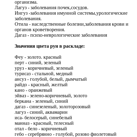
организма.
Лагуз - заболевания почек,сосудов.
Ингуз -заболевания имунной системы,урологические
заболевания.
Отила - наследственные болезни,заболевания крови и
органов кроветворения.
Дагаз - психо-неврологические заболевания
Значения цвета рун в раскладе:
Феу - золото. красный
перт - синий, зеленый
уруз - коричневый, зеленый
турисаз - стальной, медный
ансуз - голубой, белый, дымчатый
райдо - красный, желтый
кано - оранжевый
эйваз - зелено-коричневый, золото
беркана - зеленый, синий
дагаз - синезеленый, золоторозовый
лагуз - синий, аквамарин
иса- белосерый, синебелый
манназ - красный, телесный
отал - бело - коричневый
гебо - серебрянно - голубой, розово фиолетовый