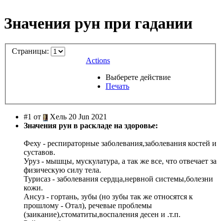
Значения рун при гадании
Страницы:
Actions
Выберете действие
Печать
#1 от
Хель 20 Jun 2021
Значения рун в раскладе на здоровье:
Феху - респираторные заболевания,заболевания костей и
суставов.
Уруз - мышцы, мускулатура, а так же все, что отвечает за
физическую силу тела.
Турисаз - заболевания сердца,нервной системы,болезни
кожи.
Ансуз - гортань, зубы (но зубы так же относятся к
прошлому - Отал), речевые проблемы
(заикание),стоматиты,воспаления десен и .т.п.