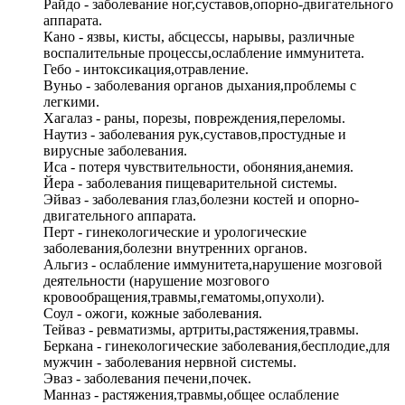
Райдо - заболевание ног,суставов,опорно-двигательного
аппарата.
Кано - язвы, кисты, абсцессы, нарывы, различные
воспалительные процессы,ослабление иммунитета.
Гебо - интоксикация,отравление.
Вуньо - заболевания органов дыхания,проблемы с
легкими.
Хагалаз - раны, порезы, повреждения,переломы.
Наутиз - заболевания рук,суставов,простудные и
вирусные заболевания.
Иса - потеря чувствительности, обоняния,анемия.
Йера - заболевания пищеварительной системы.
Эйваз - заболевания глаз,болезни костей и опорно-
двигательного аппарата.
Перт - гинекологические и урологические
заболевания,болезни внутренних органов.
Альгиз - ослабление иммунитета,нарушение мозговой
деятельности (нарушение мозгового
кровообращения,травмы,гематомы,опухоли).
Соул - ожоги, кожные заболевания.
Тейваз - ревматизмы, артриты,растяжения,травмы.
Беркана - гинекологические заболевания,бесплодие,для
мужчин - заболевания нервной системы.
Эваз - заболевания печени,почек.
Манназ - растяжения,травмы,общее ослабление