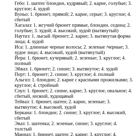
Гебо: 1. шатен/ блондин, кудрявый; 2. карие, голубые; 3.
круглое; 4. худой
Вуньо: 1. брюнет, прямой; 2. карие, серые; 3. круглое; 4.
сбитый
Хагалаз: 1. жгучий брюнет прямые, блондин, седина; 2.
голубые; 3. худой; 4. высокий, худой (вытянутый)
Наутиз: 1. лысый /брюнет; 2. карие; 3. вытянутая форма
лица; 4. худой
Иса: 1. длинные черные волосы; 2. зеленые /черные; 3.
худое лицо; 4. высокий, худой (вытянутый)
Йера: 1. брюнет, кучерявый; 2. зеленые; 3. круглое; 4.
полный
Эйваз: 1. брюнет; 2. синие; 3. вытянутое; 4. худой
Перт: 1. брюнет; 2. синие; 3. круглое; 4. полный
Альгиз: 1. блондин; 2. карие с красными прожилками; 3.
круглое; 4. стройный
Соул: 1. брюнет; 2. синие, карие; 3. круглое, овальное; 4.
сбитый, низкий, худощавый
Тейваз: 1. брюнет, шатен; 2. карие, зеленые; 3.
вытянутое; 4. высокий, худой
Беркана: 1. блондин; 2. синие; 3. круглое; 4. высокий,
сбитый
Эваз: 1. шатенка; 2. зеленые, синие; 3. круглое; 4.
толстый
Манназ: 1. брюнет, шатен; 2. карие; 3. круглое; 4.