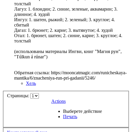
толстый
Лагуз: 1. блондин; 2. синие, зеленые, аквамарин; 3.
длинное; 4. худой
Ингуз: 1. шатен, рыжий; 2. зеленый; 3. круглое; 4.
сбитый
Дагаз: 1. брюнет; 2. карие; 3. вытянутое; 4. худой
Отал: 1. брюнет, шатен; 2. синие, карие; 3. круглое; 4.
толстый
(использованы материалы Ингви, книг "Магия рун",
"Тúlkun á rúnar")
Обратная ссылка: https://mooncatmagic.com/runicheskaya-
mantika/6/znacheniya-run-pri-gadanii/5246/
Хель
Страницы:
Actions
Выберете действие
Печать