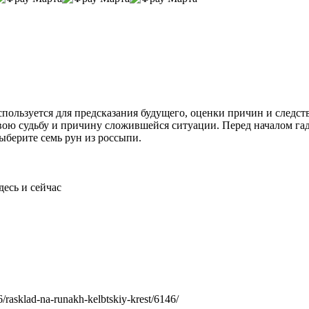
пользуется для предсказания будущего, оценки причин и следст
вою судьбу и причину сложившейся ситуации. Перед началом гад
ыберите семь рун из россыпи.
десь и сейчас
rasklad-na-runakh-kelbtskiy-krest/6146/