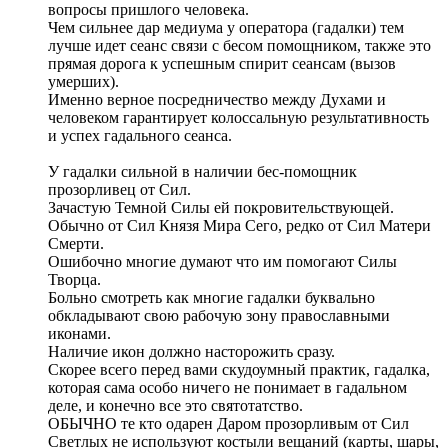
вопросы пришлого человека.
Чем сильнее дар медиума у оператора (гадалки) тем
лучше идет сеанс связи с бесом помощником, также это
прямая дорога к успешным спирит сеансам (вызов
умерших).
Именно верное посредничество между Духами и
человеком гарантирует колоссальную результативность
и успех гадального сеанса.
У гадалки сильной в наличии бес-помощник
прозорливец от Сил.
Зачастую Темной Силы ей покровительствующей.
Обычно от Сил Князя Мира Сего, редко от Сил Матери
Смерти.
Ошибочно многие думают что им помогают Силы
Творца.
Больно смотреть как многие гадалки буквально
обкладывают свою рабочую зону православными
иконами.
Наличие икон должно насторожить сразу.
Скорее всего перед вами скудоумный практик, гадалка,
которая сама особо ничего не понимает в гадальном
деле, и конечно все это святотатство.
ОБЫЧНО те кто одарен Даром прозорливым от Сил
Светлых не используют костыли вещаний (карты, шары,