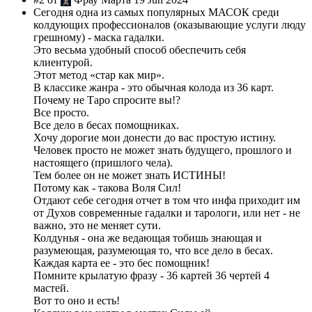
Сегодня одна из самых популярных МАСОК среди
колдующих профессионалов (оказывающие услуги люду
грешному) - маска гадалки.
Это весьма удобный способ обеспечить себя
клиентурой.
Этот метод «стар как мир».
В классике жанра - это обычная колода из 36 карт.
Почему не Таро спросите вы!?
Все просто.
Все дело в бесах помощниках.
Хочу дорогие мои донести до вас простую истину.
Человек просто не может знать будущего, прошлого и
настоящего (пришлого чела).
Тем более он не может знать ИСТИНЫ!
Потому как - такова Воля Сил!
Отдают себе сегодня отчет в том что инфа приходит им
от Духов современные гадалки и тарологи, или нет - не
важно, это не меняет сути.
Колдунья - она же ведающая тобишь знающая и
разумеющая, разумеющая то, что все дело в бесах.
Каждая карта ее - это бес помощник!
Помните крылатую фразу - 36 картей 36 чертей 4
мастей.
Вот то оно и есть!