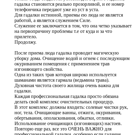
гадалка становится реально прозорливой, и ее номер
телефончика передают уже из уст в уста.
Для гадалки истинной, приемы ею люда не является
работой, а является служением Силе.
Служение ее заключается в том, что она четко указывает
на первопричину проблемы т.е от куда и за что
прилетело.
Продолжу.
После приема люда гадалка проводит магическую
уборку дома. Очищение водой и огнем с последующим
окуриванием помещения с применением трав
изгоняющего свойства.
Одна из таких трав которая широко используется
шаманами является гармала (ведьмина трава).
Духовная чистота своего жилища очень важна для
гадалки.
Каждая профессиональная гадалка просто обязана
делать свой комплекс очистительных процедур.
В этот комплекс должны входить: солевые чистки рук,
ног, тела. Очищающие ванны, отжиги, окуривания,
обертывания, ополаскивания, обкатки, отливки.
Использование очищающих (изгоняющих) настоев.
Повторю еще раз, все это ОЧЕНЬ ВАЖНО для
профессиональной гадалки, особенно если гадание