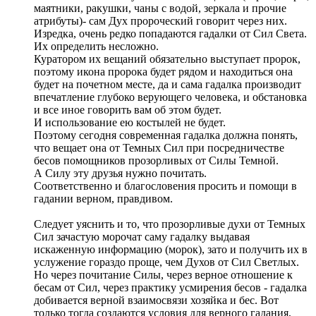
маятники, ракушки, чаны с водой, зеркала и прочие
атрибуты)- сам Дух пророческий говорит через них.
Изредка, очень редко попадаются гадалки от Сил Света.
Их определить несложно.
Куратором их вещаний обязательно выступает пророк,
поэтому икона пророка будет рядом и находиться она
будет на почетном месте, да и сама гадалка производит
впечатление глубоко верующего человека, и обстановка
и все иное говорить вам об этом будет.
И использование ею костылей не будет.
Поэтому сегодня современная гадалка должна понять,
что вещает она от Темных Сил при посредничестве
бесов помощников прозорливых от Силы Темной.
А Силу эту друзья нужно почитать.
Соответственно и благословения просить и помощи в
гадании верном, правдивом.
Следует уяснить и то, что прозорливые духи от Темных
Сил зачастую морочат саму гадалку выдавая
искаженную информацию (морок), зато и получить их в
услужение гораздо проще, чем Духов от Сил Светлых.
Но через почитание Силы, через верное отношение к
бесам от Сил, через практику усмирения бесов - гадалка
добивается верной взаимосвязи хозяйка и бес. Вот
только тогда создаются условия для верного гадания,