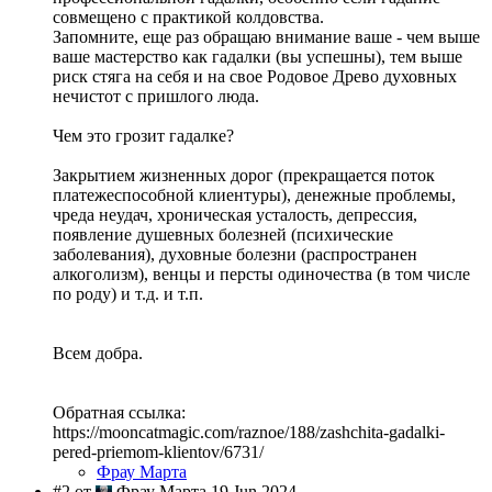
совмещено с практикой колдовства.
Запомните, еще раз обращаю внимание ваше - чем выше
ваше мастерство как гадалки (вы успешны), тем выше
риск стяга на себя и на свое Родовое Древо духовных
нечистот с пришлого люда.
Чем это грозит гадалке?
Закрытием жизненных дорог (прекращается поток
платежеспособной клиентуры), денежные проблемы,
чреда неудач, хроническая усталость, депрессия,
появление душевных болезней (психические
заболевания), духовные болезни (распространен
алкоголизм), венцы и персты одиночества (в том числе
по роду) и т.д. и т.п.
Всем добра.
Обратная ссылка:
https://mooncatmagic.com/raznoe/188/zashchita-gadalki-
pered-priemom-klientov/6731/
Фрау Марта
#2 от
Фрау Марта 19 Jun 2024