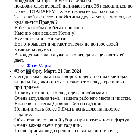
Колдунья на карты в местах Силы ей
покровительствующей нанимает этих 36 помощников во
главе с ГЛАВАРЕМ - Хранителем ее колодки карт.
Так какой же источник Истины друзья мои, в чем он, от
куда льется Правда!?
В бесах особых, в бесах пророках!
Именно они вещают Истину!
Все они с книгами жития.
Вот открывают и читают отвечая на вопрос своей
хозяйки колдуньи.
А колдунья-гадалка уже и вторит, да и еще советы ей
дает.
Фрау Марта
#3 от
Фрау Марта 21 Jun 2024
Сегодня мы с вами поговорим о действенных методах
защиты Гадалки от стяга нечистот от люда грешного
при приеме.
Никому не ново, что люд идет с проблемами.
Очень актуальна тема - защита рабочего места и чистки.
Во-первых всегда Дозволь Сил на гадание.
Не принимать более 9 Душ в день даже на простое
гадание.
Обязательно головной убор и при возможности фартук.
Очень важна свеча при гадании.
После приема люда грешного важны чистки тела,