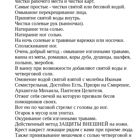
чистки рабочего места и чистки карт.
Самые простые - чистки святой или бесовой водой.
Омывание перекрещивание лица.
Принятие святой воды внутрь.
Чистки солевые рук (ванночки).
Натирание тела солью.
Натирание ног солью.
На ночь солевые и травяные варежки или носочки.
Споласкивание ног.
Очень добрый метод - омывание изгонными травами,
ванна из мяты, ромашки, коры дуба, душицы, шалфея,
полыни, зверобоя.
В ванну при возможности добавляют святой воды и
четверговой соли.
Омовение водой святой взятой с молебна Иконам
Семистрельная, Достойно Есть, Призри на Смирение,
Архангела Михаила, Пантелея Целителя.
Отжиг себя свечой на которую призвали бесов
помощников своих.
Вот ею по часовой стрелке с головы до ног.
Огарок в мусор или унитаз.
Окуривание себя изгонными травами.
Действенный метод ЗАЩИТЫ ВНЕШНЕЙ на ножи.
Крест накрест лежащие рядом с вами при приеме люда.
Также привязывание мешочков с солью четверговой и