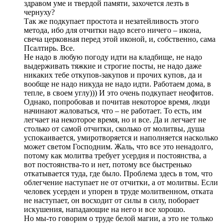
здравом уме и твердой памяти, захочется лезть в
чернуху?
Так же подкупает простота и незатейливость этого
метода, ибо для отчитки надо всего ничего – икона,
свеча церковная перед этой иконой, и, собственно, сама
Псалтирь. Все.
Не надо в любую погоду идти на кладбище, не надо
выдерживать тяжкие и строгие посты, не надо даже
никаких тебе откупов-закупов и прочих купов, да и
вообще не надо никуда не надо идти. Работаем дома, в
тепле, в своем углу))) И это очень подкупает неофитов.
Однако, попробовав и почитав некоторое время, люди
начинают жаловаться, что – не работает. То есть, им
легчает на некоторое время, но и все. Да и легчает не
столько от самой отчитки, сколько от молитвы, душа
успокаивается, умиротворяется и наполняется насколько
может светом Господним. Жаль, что все это ненадолго,
потому как молитва требует усердия и постоянства, а
вот постоянства-то и нет, потому все быстренько
откатывается туда, где было. Проблема здесь в том, что
облегчение наступает не от отчитки, а от молитвы. Если
человек усерден и упорен в труде молитвенном, отката
не наступает, он восходит от силы в силу, поборает
искушения, нападающие на него и все хорошо.
Но мы-то говорим о труде белой магии, а это не только