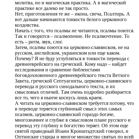
молитва, но и магическая практика. А в магической
практике все далеко не так просто.
Нет, приготовления те же – икона, свеча, Псалтирь. А
вот дальше начинаются тонкости белого церковного
колдовства.
Начать с того, что псалмы не читаются, псалмы поются.
Так и говорится – псалмопение. Не псалмочтение. То
есть – ритм, звук, слог.
Затем, псалмы поются на церковно-славянском, не на
русском, английском, украинском или еще каком.
Почему? Я не буду углубляться в тонкости перевода с
древнееврейского на греческий. Кому надо – найдет
исследования и сравнение библеистами
боговдохновенного древнееврейского текста Ветхого
Завета, греческой Септуагинты, церковно-славянского
перевода и русского синодального текста, и их
смысловых отличий. Там очень подробно разбирается
все то, чего я нынче коснусь лишь краем.
А читать на церковно-славянском требуется потому, что
в переводе теряется глубинный смысл этих самых
псалмов, церковно-славянский гораздо богаче,
многозначнее и глубже в смысловом плане русского и
перевод эту глубину и богатство теряет. Об этом еще
святой праведный Иоанн Кронштадтский говорил, и
Оптинские старцы и многое множество святых по всей