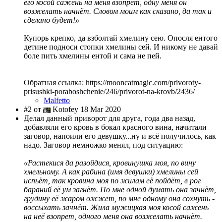
его косой сажень на меня взопрет, одну меня он
возжелать начнёт. Словом моим как сказано, да так и
сделано будет!»
Купорь крепко, да взболтай хмелину сею. Опосля ентого
детине подноси стопки хмелины сей. И никому не давай
боле пить хмелины ентой и сама не пей.
Обратная ссылка: https://mooncatmagic.com/privoroty-
prisushki-poraboshchenie/246/privorot-na-krovb/2436/
Malfetto
#2 от
Kotofey 18 Mar 2020
Делал данный приворот для друга, года два назад,
добавляли его кровь в бокал красного вина, начитали
заговор, напоили его девушку...ну и всё получилось, как
надо. Заговор немножко менял, под ситуацию:
«Растекися да разойдися, кровинушка моя, по вину
хмельному. А как рабина (имя девушки) хмелины сей
испьёт, так кровина моя по жилам её пойдёт, в рог
бараний её ум загнёт. По мне одной думать она зачнёт,
грудину её жаром ожжет, по мне одному она сохнуть -
воссыхать зачнёт. Жила мужицкая моя косой сажень
на неё взопрет, одного меня она возжелать начнёт.