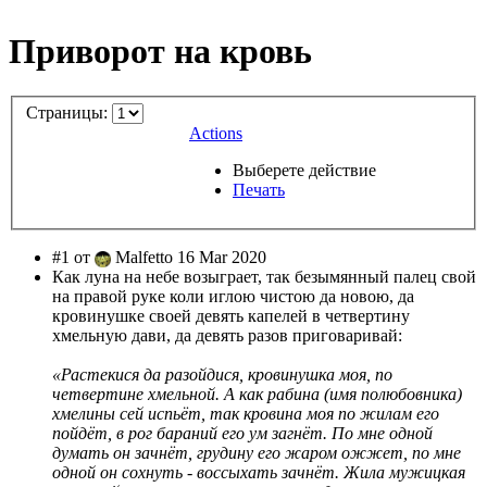
Приворот на кровь
Страницы:
Actions
Выберете действие
Печать
#1 от
Malfetto 16 Mar 2020
Как луна на небе возыграет, так безымянный палец свой
на правой руке коли иглою чистою да новою, да
кровинушке своей девять капелей в четвертину
хмельную дави, да девять разов приговаривай:
«Растекися да разойдися, кровинушка моя, по
четвертине хмельной. А как рабина (имя полюбовника)
хмелины сей испьёт, так кровина моя по жилам его
пойдёт, в рог бараний его ум загнёт. По мне одной
думать он зачнёт, грудину его жаром ожжет, по мне
одной он сохнуть - воссыхать зачнёт. Жила мужицкая