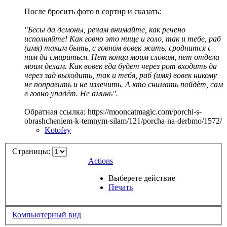
После бросить фото в сортир и сказать:
"Бесы да демоны, речам внимайте, как речено
исполняйте! Как говно это нище и голо, так и тебе, раб
(имя) таким быть, с говном вовек жить, сроднится с
ним да смириться. Нет конца моим словам, нет отдела
моим делам. Как вовек еда будет через рот входить да
через зад выходить, так и тебя, раб (имя) вовек никому
не поправить и не излечить. А кто снимать пойдёт, сам
в говно упадёт. Не аминь".
Обратная ссылка: https://mooncatmagic.com/porchi-s-
obrashcheniem-k-temnym-silam/121/porcha-na-derbmo/1572/
Kotofey
Страницы:
Actions
Выберете действие
Печать
Компьютерный вид