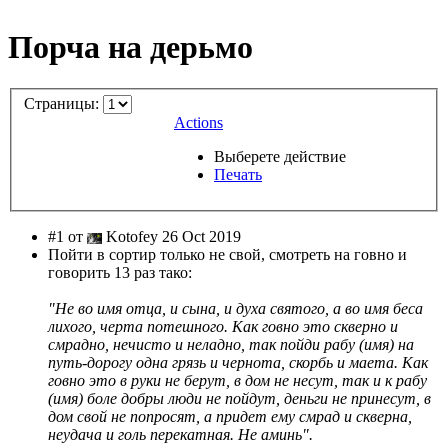
Порча на дерьмо
Страницы:
Actions
Выберете действие
Печать
#1 от
Kotofey 26 Oct 2019
Пойти в сортир только не свой, смотреть на говно и
говорить 13 раз тако:
"Не во имя отца, и сына, и духа святого, а во имя беса
лихого, черта потешного. Как говно это скверно и
смрадно, нечисто и неладно, так пойди рабу (имя) на
путь-дорогу одна грязь и чернота, скорбь и маета. Как
говно это в руки не берут, в дом не несут, так и к рабу
(имя) боле добры люди не пойдут, деньги не принесут, в
дом свой не попросят, а придет ему смрад и скверна,
неудача и голь перекатная. Не аминь".