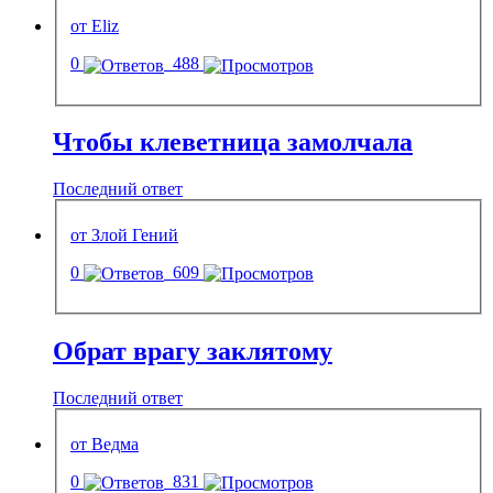
от Eliz
0
488
Чтобы клеветница замолчала
Последний ответ
от Злой Гений
0
609
Обрат врагу заклятому
Последний ответ
от Ведма
0
831