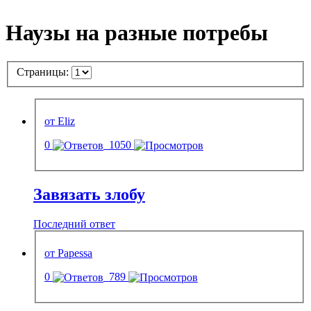
Наузы на разные потребы
Страницы:
от Eliz
0
1050
Завязать злобу
Последний ответ
от Papessa
0
789