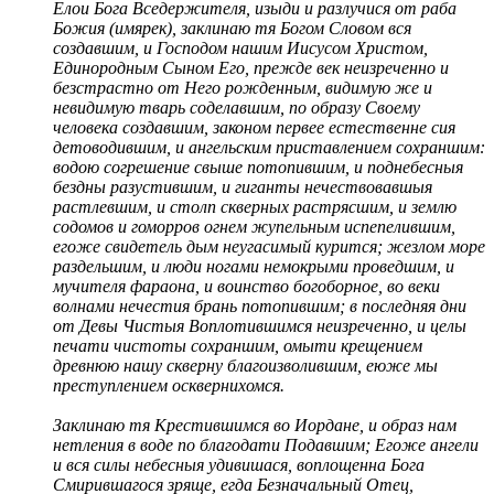
Елои Бога Вседержителя, изыди и разлучися от раба
Божия (имярек), заклинаю тя Богом Словом вся
создавшим, и Господом нашим Иисусом Христом,
Единородным Сыном Его, прежде век неизреченно и
безстрастно от Него рожденным, видимую же и
невидимую тварь соделавшим, по образу Своему
человека создавшим, законом первее естественне сия
детоводившим, и ангельским приставлением сохраншим:
водою согрешение свыше потопившим, и поднебесныя
бездны разустившим, и гиганты нечествовавшыя
растлевшим, и столп скверных растрясшим, и землю
содомов и гоморров огнем жупельным испепелившим,
егоже свидетель дым неугасимый курится; жезлом море
раздельшим, и люди ногами немокрыми проведшим, и
мучителя фараона, и воинство богоборное, во веки
волнами нечестия брань потопившим; в последняя дни
от Девы Чистыя Воплотившимся неизреченно, и целы
печати чистоты сохраншим, омыти крещением
древнюю нашу скверну благоизволившим, еюже мы
преступлением осквернихомся.
Заклинаю тя Крестившимся во Иордане, и образ нам
нетления в воде по благодати Подавшим; Егоже ангели
и вся силы небесныя удивишася, воплощенна Бога
Смирившагося зряще, егда Безначальный Отец,