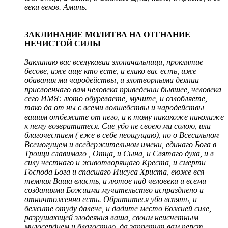
веки веков. Аминь.
ЗАКЛИНАНИЕ МОЛИТВА НА ОТГНАНИЕ
НЕЧИСТОЙ СИЛЫ
Заклинаю вас вселукавии злоначальници, проклятие
бесове, иже аще кто есте, и елико вас есть, иже
обавания ми чародействы, и злотворными деянии
присвоеннаго вам человека приведении бывшее, человека
сего ИМЯ: люто обуреваете, мучите, и озлобляете,
тако да от ны с всеми волшебствы и чародействы
вашим отбежите от него, и к тому никакоже николиже
к нему возвратитеся. Сие убо не своею ми солою, или
благочестием ( еже в себе неощущаю), но о Всесильном
Всемогущем и вседержительном имени, единаго Бога в
Троици славимаго , Отца, и Сына, и Святаго духа, и в
силу честнаго и животворящаго Креста, и смерти
Господа Бога и спасшаго Иисуса Христа, еюже вся
темная Ваша власть, и лютое над человеки и всеми
созданиями Божиими мучительство испразднено и
отничтоженно есть. Обратитеся убо вспять, и
бежите отуду далече, и дадите место Божией силе,
разрушающей злодеяния ваша, своим неисчетным
милосердием и благостию, да запретит вам перст