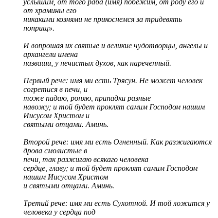
услышим, от того раба (имя) побежим, от роду его и
от храмины его
никакими кознями не прикоснемся за тридевять
поприщ».
И вопрошая их святые и великие чудотворцы, ангелы и
архангели имена
назваши, у нечистых духов, как нареченный.
Первый рече: имя ми есть Трясун. Не может человек
согретися в печи, и
тоже падаю, роняю, припадки разные
навожу; и той будет проклят самим Господом нашим
Иисусом Христом и
святыми отцами. Аминь.
Второй рече: имя ми есть Огненный. Как разжигаются
дрова смолистые в
печи, так разжигаю всякаго человека
сердце, главу; и той будет проклят самим Господом
нашим Иисусом Христом
и святыми отцами. Аминь.
Третий рече: имя ми есть Сухотной. И той ложится у
человека у сердца под