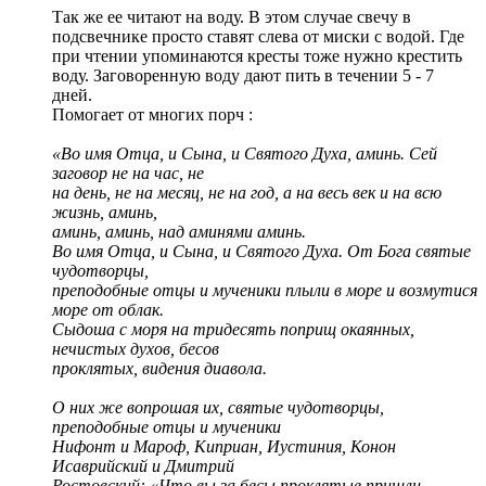
Так же ее читают на воду. В этом случае свечу в
подсвечнике просто ставят слева от миски с водой. Где
при чтении упоминаются кресты тоже нужно крестить
воду. Заговоренную воду дают пить в течении 5 - 7
дней.
Помогает от многих порч :
«Во имя Отца, и Сына, и Святого Духа, аминь. Сей
заговор не на час, не
на день, не на месяц, не на год, а на весь век и на всю
жизнь, аминь,
аминь, аминь, над аминями аминь.
Во имя Отца, и Сына, и Святого Духа. От Бога святые
чудотворцы,
преподобные отцы и мученики плыли в море и возмутися
море от облак.
Сыдоша с моря на тридесять поприщ окаянных,
нечистых духов, бесов
проклятых, видения диавола.
О них же вопрошая их, святые чудотворцы,
преподобные отцы и мученики
Нифонт и Мароф, Киприан, Иустиния, Конон
Исаврийский и Дмитрий
Ростовский: «Что вы за бесы проклятые пришли