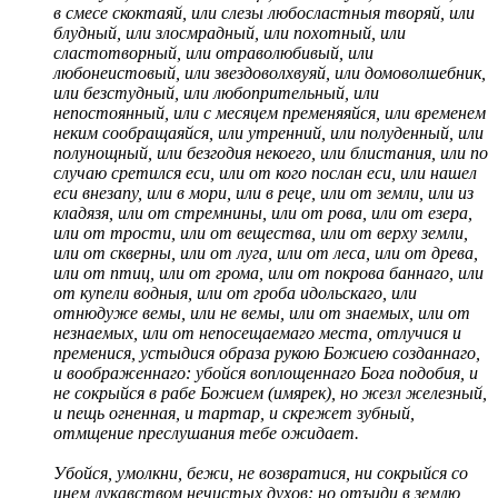
в смесе скоктаяй, или слезы любосластныя творяй, или
блудный, или злосмрадный, или похотный, или
сластотворный, или отраволюбивый, или
любонеистовый, или звездоволхвуяй, или домоволшебник,
или безстудный, или любопрительный, или
непостоянный, или с месяцем пременяяйся, или временем
неким сообращаяйся, или утренний, или полуденный, или
полунощный, или безгодия некоего, или блистания, или по
случаю сретился еси, или от кого послан еси, или нашел
еси внезапу, или в мори, или в реце, или от земли, или из
кладязя, или от стремнины, или от рова, или от езера,
или от трости, или от вещества, или от верху земли,
или от скверны, или от луга, или от леса, или от древа,
или от птиц, или от грома, или от покрова баннаго, или
от купели водныя, или от гроба идольскаго, или
отнюдуже вемы, или не вемы, или от знаемых, или от
незнаемых, или от непосещаемаго места, отлучися и
пременися, устыдися образа рукою Божиею созданнаго,
и воображеннаго: убойся воплощеннаго Бога подобия, и
не сокрыйся в рабе Божием (имярек), но жезл железный,
и пещь огненная, и тартар, и скрежет зубный,
отмщение преслушания тебе ожидает.
Убойся, умолкни, бежи, не возвратися, ни сокрыйся со
инем лукавством нечистых духов: но отъиди в землю