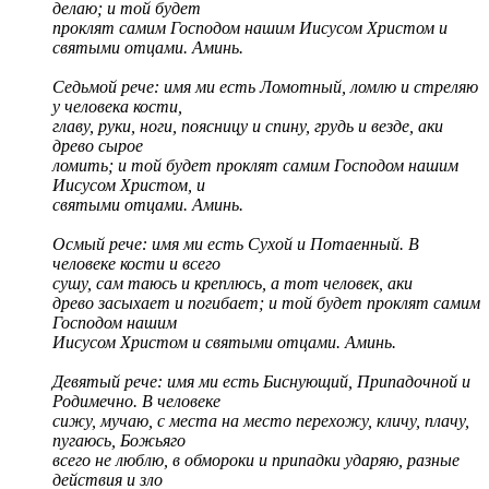
делаю; и той будет
проклят самим Господом нашим Иисусом Христом и
святыми отцами. Аминь.
Седьмой рече: имя ми есть Ломотный, ломлю и стреляю
у человека кости,
главу, руки, ноги, поясницу и спину, грудь и везде, аки
древо сырое
ломить; и той будет проклят самим Господом нашим
Иисусом Христом, и
святыми отцами. Аминь.
Осмый рече: имя ми есть Сухой и Потаенный. В
человеке кости и всего
сушу, сам таюсь и креплюсь, а тот человек, аки
древо засыхает и погибает; и той будет проклят самим
Господом нашим
Иисусом Христом и святыми отцами. Аминь.
Девятый рече: имя ми есть Биснующий, Припадочной и
Родимечно. В человеке
сижу, мучаю, с места на место перехожу, кличу, плачу,
пугаюсь, Божьяго
всего не люблю, в обмороки и припадки ударяю, разные
действия и зло