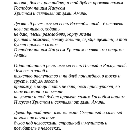
творю, боюсь, расшибаю; и той будет проклят самим
Господом нашим Иисусом
Христом и святыми отцами. Аминь.
Десятый рече: имя ми есть Разслабленный. У человека
ноги отнимаю, ходить
не даю, члены разслабляю, корчу жилы
ручныя и ножныя, голову ломить, сердце щемить; и той
будет проклят самим
Господом нашим Иисусом Христом и святыми отцами.
Аминь.
Одиннадцатый рече: имя ми есть Пьяный и Распутный.
Человек в запой и
пьянство распутство и на блуд понуждаю, в тоску и
грусть, задумчивость
привожу, в нощи спать не даю, беси приступают, во
очах визжат и на месте
не уснет; и той будет проклят самим Господом нашим
Иисусом Христом и святыми отцами. Аминь.
Двенадцатый рече: имя ми есть Смертный и сильный
начальник нечистых
духов над человеками, страшный и мучитель и
погубитель в человеках.