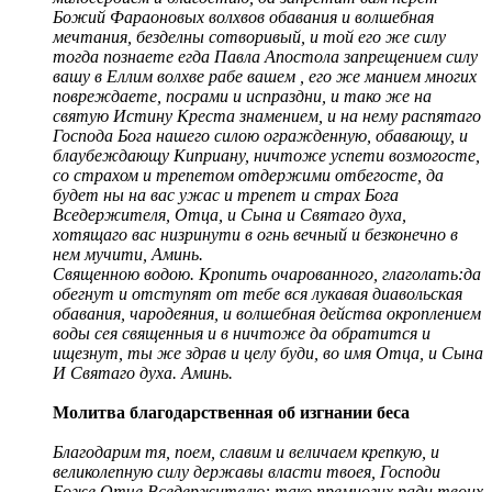
Божий Фараоновых волхвов обавания и волшебная
мечтания, безделны сотворивый, и той его же силу
тогда познаете егда Павла Апостола запрещением силу
вашу в Еллим волхве рабе вашем , его же манием многих
повреждаете, посрами и испраздни, и тако же на
святую Истину Креста знамением, и на нему распятаго
Господа Бога нашего силою огражденную, обавающу, и
блаубеждающу Киприану, ничтоже успети возмогосте,
со страхом и трепетом отдержими отбегосте, да
будет ны на вас ужас и трепет и страх Бога
Вседержителя, Отца, и Сына и Святаго духа,
хотящаго вас низринути в огнь вечный и безконечно в
нем мучити, Аминь.
Священною водою. Кропить очарованного, глаголать:да
обегнут и отступят от тебе вся лукавая диавольская
обавания, чародеяния, и волшебная действа окроплением
воды сея священныя и в ничтоже да обратится и
ищезнут, ты же здрав и целу буди, во имя Отца, и Сына
И Святаго духа. Аминь.
Молитва благодарственная об изгнании беса
Благодарим тя, поем, славим и величаем крепкую, и
великолепную силу державы власти твоея, Господи
Боже Отче Вседержителю: тако премногих ради твоих