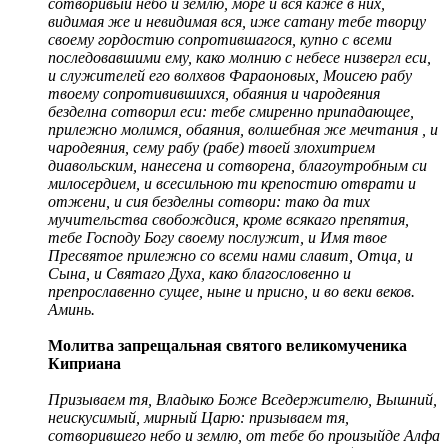
сотворивый небо и землю, море и вся каже в них,
видимая же и невидимая вся, иже сатану тебе творцу
своему гордостию сопротившагося, купно с всеми
последовавшими ему, како молнию с небесе низвергл еси,
и служителей его волхвов Фараоновых, Моисею рабу
твоему сопротивившихся, обаяния и чародеяния
безделна сотворил еси: тебе смиренно припадающее,
прилежно молимся, обаяния, волшебная же мечтания , и
чародеяния, сему рабу (рабе) твоей злохитрием
диавольским, нанесена и сотворена, благоутробным си
милосердием, и всесильною ти крепостию отврати и
отжени, и сия безделны сотвори: тако да тих
мучительства свобождися, кроме всякаго препятия,
тебе Господу Богу своему послужит, и Имя твое
Пресвятое прилежно со всеми нами славит, Отца, и
Сына, и Святаго Духа, како благословенно и
препрославенно сущее, ныне и присно, и во веки веков.
Аминь.
Молитва запрещальная святого великомученика
Киприана
Призываем тя, Владыко Боже Вседержителю, Вышний,
неискусимый, мирный Царю: призываем тя,
сотворившего небо и землю, от тебе бо произыйде Алфа