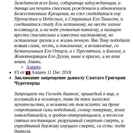
Зиждителя всех Бога, собирающа заблуждающия, и
дающа им печать спасения, рождением и обновлением
Божественнаго Крещения, во еже сподобитися ему
Пречистых и Небесных, и Страшных Его Таинств, и
соединитися стаду Его истинному, на месте злачне
вселяющуся, и на воде упокоения питаему, и палицею
креста спасительно и известно наставляему, во
оставление грехов и в жизнь печную. Яко Тому подобает
всякая слава, честь, и поклонение, и великолепие, со
Безначальным Его Отцем, и с Пресвятым, и Благим, и
Животворящим Его Духом, ныне и присно, и во веки
веком. Аминь.
Antares
#3 от
Antares 11 Dec 2018
Заклинание запрещение дьяволу Святаго Григория
Чудотворца
Запрещает ти Господь диаволе, пришедый в мир, и
вселивыйся в человецех, тако да твое низложи
мучительство, и человеки от тоя исхити: на древе
сопротивныя силы победивый, солнцу померкшу, земле
поколебавшейся, и гробом отверзающимся, и телесем
святых востающим: разрушивый смертию смерть, и
упразднивый державу имущаго смерти, си есть: тебя
диавола.