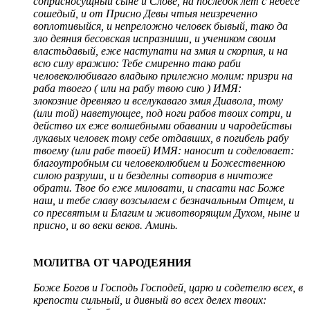
соприсносущный сыне и Слове, на последок лет с небесе
сошедый, и от Присно Девы чтыя неизреченно
воплотивыйся, и непреложно человек бывый, тако да
зло деяния бесовская испразниши, и учеником своим
властьдавый, еже наступати на змия и скорпия, и на
всю силу вражию: Тебе смиренно тако раби
человеколюбиваго владыко прилежно молим: призри на
раба твоего ( или на рабу твою сию ) ИМЯ:
злокозние древняго и вселукаваго змия Диавола, тому
(или той) наветующее, под ноги рабов твоих сотри, и
действо их еже волшебными обавании и чародействы
лукавых человек тому себе отдавших, в погибель рабу
твоему (или рабе твоей) ИМЯ: наносит и соделовает:
благоутробным си человеколюбием и Божественною
силою разруши, и и безделны сотворив в ничтоже
обрати. Твое бо еже миловати, и спасати нас Боже
наш, и тебе славу возсылаем с безначальным Отцем, и
со пресвятым и Благим и животворящим Духом, ныне и
присно, и во веки веков. Аминь.
МОЛИТВА ОТ ЧАРОДЕЯНИЯ
Боже Богов и Господь Господей, царю и содетелю всех, в
крепости сильный, и дивный во всех делех твоих: