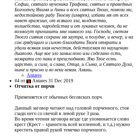
Софии, святаго мученика Трифона, святых и праведных
Богоотец Якима и Анны и всех святых Твоих, помози ми,
недостойному рабу Твоему (имярек), избави мя от всех
навет вражиих, от всякаго зла, колдовства,
волшебства, чародейства и от лукавых человек, да не
возмогут причинити мне никоего зла. Господи, светом
Твоего сияния сохрани мя заутра, и полудне, и вечер, и на
сон грядущаго и силою благодати Твоея отврати и
удали всякая злая нечестия, действуемая по наущению
диаволю. Аще кое зло замыслено или соделано есть,
возврати его паки в преисподнюю. Яко Твое есть
царство, и сила, и слава, Отца, и Сына, и Святаго Духа,
ныне и присно и во веки веком. Аминь.
Antares
#4 от
Antares 31 Dec 2019
Отчитка от порчи
Применяется от обычных бесовских порч.
Данный заговор читают над головой порченного, стоя
сзади него со свечой в левой руке 3 раза.
Во время чтения заговора везде где упоминается слово
крест (Крест – хранитель всей вселенной, и т.д.) нужно
крестить правой рукой темечко порченного.