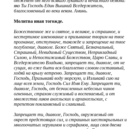
отженет oт него всякаго лукаваго и нечистаго демона:
яко Ты Господь Един Вышний Вседержитель,
благословенный во веки веком. Аминь.
Молитва иная тогожде.
Божественное же и святое, и великое, и страшное, и
нестерпимое именование и призывание творим на твое
прогнание, отступниче, такожде и запрещение на твое
погубление, диаволе. Боже Святый, Безначальный,
Страшный, Невидимый Существом, Неприкладный
Силою, и Непостижимый Божеством, Царю Славы, и
Вседержителю Владыко, запрещает ти, диаволе, от не
сущих, во еже быти вся благолепно словом составивый,
ходяй на крылу ветреню. Запрещает ти, диаволе,
Господь, Призываяй воду морскую, и Изливаяй сию на
лице всея земли, Господь Сил Имя Ему. Запрещает ти,
диаволе, Господь, от безчисленных небесных чинов
огненных, страхом служимый и воспеваемый, и от
множества ликов ангельских и архангельских, с
трепетом покланяемый и славимый.
Запрещает ти, диаволе, Господь, окружаемый от
окрест предстоящих сил, и страшных шестокрыльных и
многоочитых херувимов и серафимов, лица своя двема