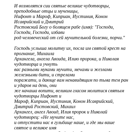
И возмолятся сии святые великие чудотворцы,
преподобные отцы и мученицы,
Нифонт и Мароф, Киприан, Иустиния, Конон
Исаврийский и Дмитрий
Ростовский Богу о болящем рабе (имя): "Господи,
Господи, Господи, избави
род человеческий от сей мучительной болезни, порчи."
Господь услыша молитву их, посла им святой крест на
прогнание, Михаила
Архангела, ангела Авоида, Илию пророка, и Николая
чудотворца и учнуть
вас разными муками мучити, мечами и жезлами
железными бити, и стрелами
поражати, и дающе вам ненавидящим по тьма тем ран
и ударов на день, они
же начаша вопити, великим гласом молитися святым
чудотворцы Нифонт и
Мароф, Киприан, Иустиния, Конон Исаврийский,
Дмитрий Ростовский, Михаил
Архангел, ангел Авоид, Илия пророк и Николай
чудотворец: «Не мучите нас,
и отпустити нас в гульбище наше, и где мы ваше
святое и великое имя