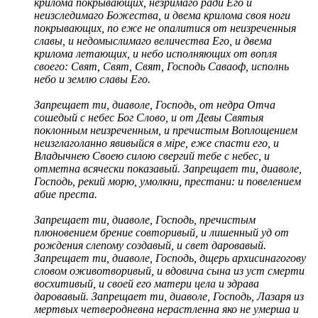
крилома покрывающих, незримаго ради Его и
неизследимаго Божества, и двема крилома своя ноги
покрывающих, по еже не опалитися от неизреченныя
славы, и недомыслимаго величества Его, и двема
крилома летающих, и небо исполняющих от вопля
своего: Свят, Свят, Свят, Господь Саваоф, исполнь
небо и землю славы Его.
Запрещает ти, диаволе, Господь, от недра Отча
сошедый с небес Бог Слово, и от Девы Святыя
поклонным неизреченным, и пречистым Воплощением
неизглаголанно явивыйся в мiре, еже спасти его, и
Владычнею Своею силою свергий тебе с небес, и
отметна всячески показавый. Запрещает ти, диаволе,
Господь, рекий морю, умолкни, престани: и повелением
абие преста.
Запрещает ти, диаволе, Господь, пречистым
плюновением брение совторивый, и лишенный уд от
рождения слепому создавый, и свет даровавый.
Запрещает ти, диаволе, Господь, дщерь архисинагогову
словом оживотворивый, и вдовича сына из уст смерти
восхитивый, и своей его матери цела и здрава
даровавый. Запрещает ти, диаволе, Господь, Лазаря из
мертвых четверодневна нерастленна яко не умерша и