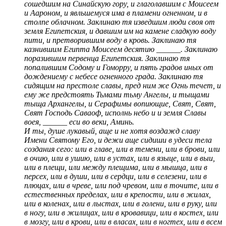
сошедшим на Синайскую гору, и глаголавшим с Моисеем
и Аароном, и явльшемуся има в пламени огненном, и в
столпе облачном. Заклинаю тя изведшим люди своя от
земля Египетския, и давшим им на камене сладкую воду
пити, и претворившим воду в кровь. Заклинаю тя
казнившим Египта Моисеем десятию ______. Заклинаю
поразившим первенца Египетския. Заклинаю тя
попалившим Содому и Гоморру, и пять градов иных от
дождениему с небесе огненного града. Заклинаю тя
сидящим на престоле славы, пред ним же Огнь течет, и
ему же предстоять Тьмами тьму Ангелы, и тыщами
тыща Архангелы, и Серафимы вопиющие, Свят, Свят,
Свят Господь Саваоф, исполнь небо и и земля Славы
воея, ______ еси во веки, Аминь.
И ты, душе лукавый, аще и не хотя воздажд славу
Имени Святому Его, и дежи аще сидиши в удеси тела
создания сего: или в главе, или в темени, или в брови, или
в очию, или в ушию, или в устах, или в языце, или в выи,
или в плещи, или между плещима, или в мышца, или в
персех, или в души, или в сердци, или в селезени, или в
плюцах, или в чреве, или под чревом, или в точите, или в
естественных пределах, или в крепости, или в жилах,
или в коленах, или в лыстах, или в голени, или в руку, или
в ногу, или в жилицах, или в кровавици, или в костех, или
в мозгу, или в крови, или в власах, или в ногтех, или в всем