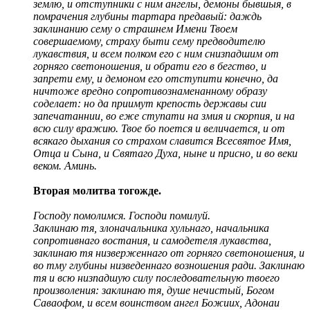
землю, и отступники с ним ангелы, демоны бывшыя, в
помрачения глубины тартара предавый: даждь
заклинанию сему о страшнем Имени Твоем
совершаемому, страху быти сему предводителю
лукавствия, и всем полком его с ним снизпадшим от
горняго светоношения, и обрати его в бегство, и
запрети ему, и демоном его отступити конечно, да
ничтоже вредно сопротивознаменанному образу
соделает: но да приимут крепость державы сии
запечатаннии, во еже ступати на змия и скорпия, и на
всю силу вражию. Твое бо поется и величается, и от
всякаго дыхания со страхом славится Всесвятое Имя,
Отца и Сына, и Святаго Духа, ныне и присно, и во веки
веком. Аминь.
Вторая молитва тогожде.
Господу помолимся. Господи помилуй.
Заклинаю тя, злоначальника хульнаго, начальника
сопротивнаго востания, и самодетеля лукавства,
заклинаю тя низверженнаго от горняго светоношения, и
во тму глубины низведеннаго возношения ради. Заклинаю
тя и всю низпадшую силу последовательную твоего
произволения: заклинаю тя, душе нечистый, Богом
Саваофом, и всем воинством ангел Божиих, Адонаи