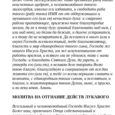
неисчетных щедрот, и человеколюбнаго твоего
милосердия, изволил еси избавити, и свободити раба
твоего (рабу твою) ИМЯ от от обдержавшаго и
мучившаго его (или ея) нечистаго духа: и смиренно
рабски припадающее, прилежно твое благоутробие
молим, да не к тому духу лукавый благоимать над ним, (
или над нею), но бегом да бежит, и далече устранится,
и к тому да не возвратится. Да вселится в оного (или в
оную) Господь всемилостивый, тебе благоизволяющу,
благость и мир единородного твоего сына, Господа же
нашего Иисуса Христа, им же искупленивыхом от
работы вражия, и всякого зла не убоимся, тако с нами
Господь: и благодать Святаго Духа, да укрепи, и
утверди его (или ею), в великом деле творити Волю
твою благую, благоугодную и совершенную от вся дни
живота его (или ея), и тебе со всеми верными славити и
величати, с единородным твоим сыном, и всесвятым, и
благим, и животворящим твоим Духом, ныне, и присно,
и во веки веков. Аминь.
МОЛИТВА НА ОТГНАНИЕ ДЕЙСТВ ЛУКАВОГО
Всесильный и человеколюбивый Господи Иисусе Христе
Боже наш, превечнаго Отца собезначальный и