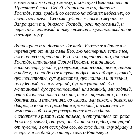
вознесыйся ко Отцу Своему, и одесную Величествия на
Престоле Славы Седяй. Запрещает ти, диаволе,
Господь, паки грядый со славою на облацех небесных, со
святыми ангелы Своими судити живым и мертвым.
Запрещает ти, диаволе, Господь, огнь неугасимый, и
червь неусыпаемый, и тму кромешную уготовавый тебе
в вечную муку.
Запрещает ти, диаволе, Господь, Егоже вся боятся и
трепещут от лица силы Его, яко нестерпим есть гнев,
еже на тебе прещения Его. Той запрещает ти, диаволе,
Господь, страшным Своим Именем: устрашися,
вострепещи, убойся, разлучися, истребися, бежи, падый
с небесе, и с тобою вси лукавии дуси, всякий дух лукавый,
дух нечистоты, дух лукавства, дух нощный и дневный,
полуденный же и вечерний, дух полунощный, дух
мечтанный, дух сретательный, или земный, или водный,
или в дубравах, или в трости, или в стремнинах, или во
двопутиях, и трепутиях, во езерах, или реках, в домах, во
дворех, и в банях преходяй и вреждаяй, и изменяяй ум
человеческий: вскоре разлучитеся от создания
Создателя Христа Бога нашего, и отлучитеся от раба
Божия (имярек), от ума, от души, от сердца, от утроб,
от чувств, и от всех удов его, во еже быти ему здраву и
всецелу, и свободну, знающу своего Владыку и