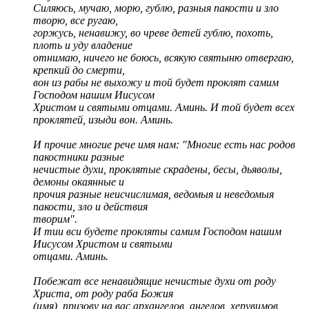
Силяюсь, мучаю, морю, гублю, разныя пакости и зло
творю, все ругаю,
горжусь, ненавижу, во чреве детей гублю, похоть,
плоть и уду владение
отнимаю, ничего не боюсь, всякую святыню отвергаю,
крепкий до смерти,
вон из рабы не выхожу и той будет проклят самим
Господом нашим Иисусом
Христом и святыми отцами. Аминь. И той будет всех
проклятей, изыди вон. Аминь.
И прочие многие рече имя нам: "Многие есть нас родов
пакостники разные
нечистые духи, проклятые скрадены, бесы, дьяволы,
демоны окаянные и
прочия разные неисчислимая, ведомыя и неведомыя
пакости, зло и действия
творим".
И тии вси будете прокляты самим Господом нашим
Иисусом Христом и святыми
отцами. Аминь.
Побежат все ненавидящие нечистые духи от роду
Христа, от роду раба Божия
(имя), призову на вас архангелов, ангелов, херувимов,