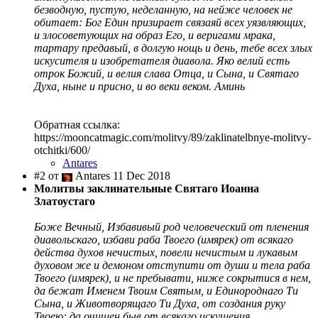
безводную, пустую, неделанную, на нейже человек не
обитает: Бог Един призирает связаяй всех уязвляющих,
и злосоветующих на образ Его, и веригами мрака,
тартару предавый, в долгую нощь и день, тебе всех злых
искусителя и изобретателя диавола. Яко велий есть
отрок Божий, и велия слава Отца, и Сына, и Святаго
Духа, ныне и присно, и во веки веком. Аминь
Обратная ссылка:
https://mooncatmagic.com/molitvy/89/zaklinatelbnye-molitvy-
otchitki/600/
Antares
#2 от
Antares 11 Dec 2018
Молитвы заклинательные Святаго Иоанна
Златоустаго
Боже Вечный, Избавивый род человеческий от пленения
диавольскаго, избави раба Твоего (имярек) от всякаго
действа духов нечистых, повели нечистым и лукавым
духовом же и демоном отступити от души и тела раба
Твоего (имярек), и не пребывати, ниже сокрытися в нем,
да бежат Именем Твоим Святым, и Единороднаго Ти
Сына, и Животворящаго Ти Духа, от создания руку
Твоею: да очищен быв от всякаго искушения