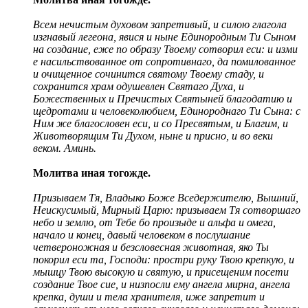
Всем нечистым духовом запретивый, и силою глагола
изгнавый легеона, явися и ныне Единородным Ти Сыном
на создание, еже по образу Твоему сотворил ecи: и изми
е насильствованное от сопротивнаго, да помилованное
и очищенное сочинится святому Твоему стаду, и
сохранится храм одушевлен Святаго Духа, и
Божественных и Пречистых Святыней благодатию и
щедротами и человеколюбием, Единороднаго Ти Сына: с
Ним же благословен еси, и со Пресвятым, и Благим, и
Животворящим Ти Духом, ныне и присно, и во веки
веком. Аминь.
Молитва иная тогожде.
Призываем Тя, Владыко Боже Вседержителю, Вышний,
Неискусимый, Мирный Царю: призываем Тя сотворшаго
небо и землю, от Тебе бо произыде и альфа и омега,
начало и конец, давый человеком в послушание
четвероножная и безсловесная животная, яко Ты
покорил еси та, Господи: простри руку Твою крепкую, и
мышцу Твою высокую и святую, и присещеним посети
создание Твое сие, и низпосли ему ангела мирна, ангела
крепка, души и тела хранителя, иже запретит и