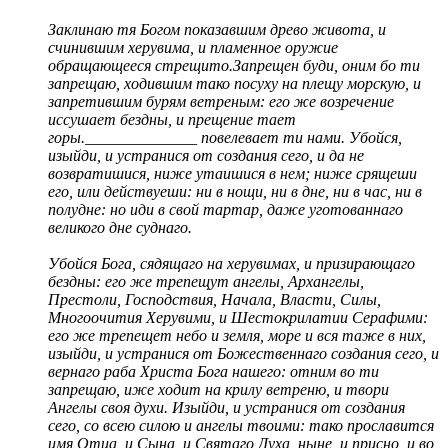
Заклинаю тя Богом показавшим древо живота, и
счинившим херувима, и пламенное оружие
обращающееся стрещито.Запрещен буди, оним бо ти
запрещаю, ходившим тако посуху на плещу морскую, и
запретившим бурям ветреным: его же возречение
иссушает бездны, и прещение тает
горы.______________ повелевает ти нами. Убойся,
изыйди, и устранися от создания сего, и да не
возвратишися, ниже утаишися в нем; ниже срящеши
его, или действуеши: ни в нощи, ни в дне, ни в час, ни в
полудне: но иди в свой тартар, даже уготованнаго
великого дне суднаго.
Убойся Бога, сядящаго на херувимах, и призирающаго
бездны: его же трепещут ангелы, Архангелы,
Престоли, Господствия, Начала, Власти, Силы,
Многоочития Херувими, и Шестокрилатии Серафими:
его же трепещет небо и земля, море и вся таже в них,
изыйди, и устранися от Божественнаго создания сего, и
вернаго раба Христа Бога нашего: отним во ти
запрещаю, иже ходит на крилу ветреню, и твори
Ангелы своя духи. Изыйди, и устранися от создания
сего, со всею силою и ангелы твоими: тако прославится
имя Отца, и Сына, и Святаго Духа, ныне, и присно, и во