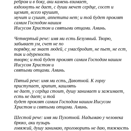
ребром и в боку, аки камень взимает,
вздохнуть не дает, с души мечет сердце, сосет и
щемит, всего крушит,
мучит и сушит, аппетита нет; и той будет проклят
самим Господом нашим
Иисусом Христом и святыми отцами. Аминь.
Четвертый рече: имя ми есть Безумный. Творю,
забывает ум, счет не по
порядку, не знает людей, с умасбродит, не пьет, не ест,
так и одуреность
творю; и той будет проклят самим Господом нашим
Иисусом Христом и
святыми отцами. Аминь.
Пятый рече: имя ми есть, Давотной. К горлу
приступает, хрипит, кашлять
не дает, у сердца стоит, душу занимает и зажимает,
есть не дает; и той
будет проклят самим Господом нашим Иисусом
Христом и святыми отцами. Аминь.
Шестой рече: имя ми Пухотной. Надымаю у человека
брюхо, аки пузырь
говяжий, душу занимаю, проговорить не даю, тяжкость