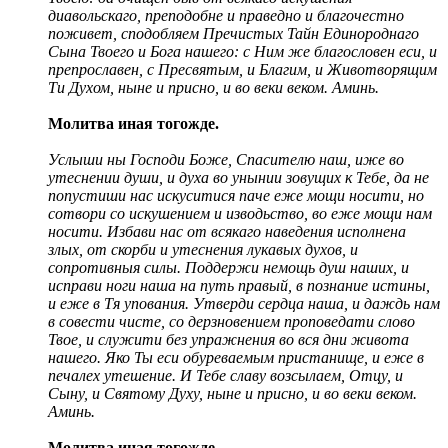
диавольскаго, преподобне и праведно и благочестно
поживет, сподобляем Пречистых Тайн Единороднаго
Сына Твоего и Бога нашего: с Ним же благословен ecи, и
препрославен, с Пресвятым, и Благим, и Животворящим
Ти Духом, ныне и присно, и во веки веком. Аминь.
Молитва иная тогожде.
Услыши ны Господи Боже, Спасителю наш, иже во
утеснении души, и духа во унынии зовущих к Тебе, да не
попустиши нас искуситися паче еже мощи носити, но
сотвори со искушением и изводьство, во еже мощи нам
носити. Избави нас от всякаго наведения исполнена
злых, от скорби и утеснения лукавых духов, и
сопротивныя силы. Поддержи немощь душ наших, и
исправи ноги наша на путь правый, в познание истины,
и еже в Тя упования. Утверди сердца наша, и даждь нам
в совести чисте, со дерзновением проповедати слово
Твое, и служити без упражнения во вся дни живота
нашего. Яко Ты ecи обуреваемым пристанище, и еже в
печалех утешение. И Тебе славу возсылаем, Отцу, и
Сыну, и Святому Духу, ныне и присно, и во веки веком.
Аминь.
Молитва иная тогожде.