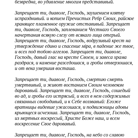
безвредна, во удивление многим представивый.
Запрещает ти, диаволе, Господь, заушением клятву
испразднивый. и копием Пречистых Ребр Своих, райское
хранящее пламенное оружие отставивый. Запрещает
ти, диаволе, Господь, заплеванием Честнаго Своего
начертания всякую слезу от всякаго лица отерый.
Запрещает ти, диаволе, Господь, водрузивый крест на
утверждение едино и спасение мiра, в падение же твое,
и всех под тобою аггелов. Запрещает ти, диаволе,
Господь, давый глас на кресте Своем, и завеса храма
раздрася, и камение разседошася, и гробы отверзошася,
и от века умершия восташа.
Запрещает ти, диаволе, Господь, смертию смерть
умертвивый, и живот востанием Своим человеком
даровавый. Запрещает ти, диаволе, Господь, сошедый
во ад, и гробы его истрясый, и всех в нем содержимых
связанных свободивый, и к Себе воззвавый: Егоже
вратницы видевше ужасошася, и подвижницы адовы
крыющеся исчезоша. Запрещает ти, диаволе, Господь,
из мертвых воскресый, Христе Боже наш, и всем
воскресение Свое даровавый.
Запрещает ти, диаволе, Господь, на небо со славою