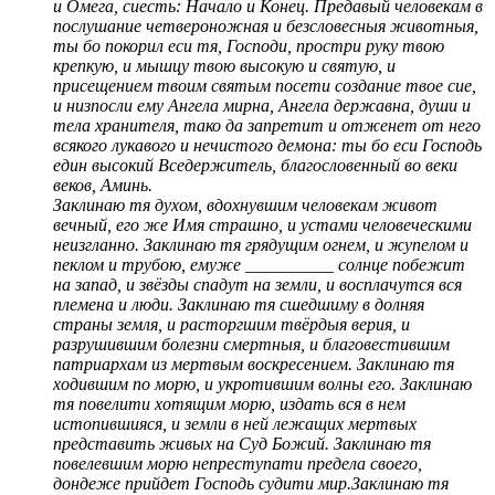
и Омега, сиесть: Начало и Конец. Предавый человекам в
послушание четвероножная и безсловесныя животныя,
ты бо покорил еси тя, Господи, простри руку твою
крепкую, и мышцу твою высокую и святую, и
присещением твоим святым посети создание твое сие,
и низпосли ему Ангела мирна, Ангела державна, души и
тела хранителя, тако да запретит и отженет от него
всякого лукавого и нечистого демона: ты бо еси Господь
един высокий Вседержитель, благословенный во веки
веков, Аминь.
Заклинаю тя духом, вдохнувшим человекам живот
вечный, его же Имя страшно, и устами человеческими
неизгланно. Заклинаю тя грядущим огнем, и жупелом и
пеклом и трубою, емуже __________ солнце побежит
на запад, и звёзды спадут на земли, и восплачутся вся
племена и люди. Заклинаю тя сшедшиму в долняя
страны земля, и расторгшим твёрдыя верия, и
разрушившим болезни смертныя, и благовестившим
патриархам из мертвым воскресением. Заклинаю тя
ходившим по морю, и укротившим волны его. Заклинаю
тя повелити хотящим морю, издать вся в нем
истопившияся, и земли в ней лежащих мертвых
представить живых на Суд Божий. Заклинаю тя
повелевшим морю непреступати предела своего,
дондеже прийдет Господь судити мир.Заклинаю тя