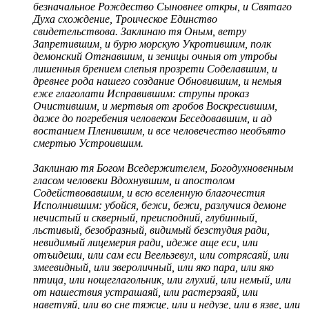
безначальное Рождество Сыновнее откры, и Святаго
Духа схождение, Троическое Единство
свидетельствова. Заклинаю тя Оным, ветру
Запретившим, и бурю морскую Укротившим, полк
демонский Отгнавшим, и зеницы очныя от утробы
лишенныя брением слепыя прозрети Соделавшим, и
древнее рода нашего создание Обновившим, и немыя
еже глаголати Исправившим: струпы проказ
Очистившим, и мертвыя от гробов Воскресившим,
даже до погребения человеком Беседовавшим, и ад
востанием Пленившим, и все человечество необъято
смертью Устроившим.
Заклинаю тя Богом Вседержителем, Богодухновенным
гласом человеки Вдохнувшим, и апостолом
Содействовавшим, и всю вселенную благочестия
Исполнившим: убойся, бежи, бежи, разлучися демоне
нечистый и скверный, преисподний, глубинный,
льстивый, безобразный, видимый безстудия ради,
невидимый лицемерия ради, идеже аще ecи, или
отъидеши, или сам ecи Веельзевул, или сотрясаяй, или
змеевидный, или звероличный, или яко пара, или яко
птица, или нощеглагольник, или глухий, или немый, или
от нашествия устрашаяй, или растерзаяй, или
наветуяй, или во сне тяжце, или и недузе, или в язве, или