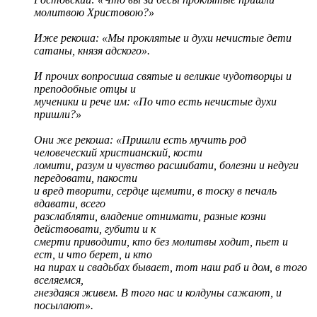
молитвою Христовою?»
Иже рекоша: «Мы проклятые и духи нечистые дети
сатаны, князя адского».
И прочих вопросиша святые и великие чудотворцы и
преподобные отцы и
мученики и рече им: «По что есть нечистые духи
пришли?»
Они же рекоша: «Пришли есть мучить род
человеческий христианский, кости
ломити, разум и чувство расшибати, болезни и недуги
передовати, пакости
и вред творити, сердце щемити, в тоску в печаль
вдавати, всего
разслабляти, владение отнимати, разные козни
действовати, губити и к
смерти приводити, кто без молитвы ходит, пьет и
ест, и что берет, и кто
на пирах и свадьбах бывает, тот наш раб и дом, в того
вселяемся,
гнездаяся живем. В того нас и колдуны сажают, и
посылают».