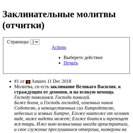
Заклинательные молитвы
(отчитки)
Страницы:
Actions
Выберете действие
Печать
#1 от
Antares 11 Dec 2018
Молитва, си есть
заклинание Великаго Василия
,
к
страждущим от демонов, и на всякую немощь
Господу помолимся. Господи помилуй.
Боже богов, и Господь господей, огненных чинов
Содетелю, и невещественных сил Хитродетелю,
небесных и земных Хитрче, Егоже никтоже от человек
виде, ниже видети может; Егоже боится и трепещет
вся тварь. Иже выю возвысивша иногда архистратига,
и свое служение преслушанием отвергша, низвергни на