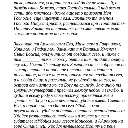
теле, отлучися, устранися и изыйди душе лукавый, и
даждь славу Божию, тако Господь сильный над всеми
есть: ибо клястеся идеже аще кто призовет Ися
Господне, еще ищезнути вам. Заклинаю тя именем
Господа Иисуса Христа, распеншагося при Понтийстем
Пилате. Заклинаю тя рекшим: небо мне престол есть,
земля же подножие ногам моим.
Заклинаю тя Архангелами Его, Михаилом и Гавриилом,
Уриилом и Рафаилом. Заклинаю тя Великим Именем
Сына Божия, отлучитися от создания сего, и ниже с
ним _______, ниже сложну быти с ним, но дати славу и
службу Имени Святому его. Заклинаю тя всеобразное на
злостретение и нападение дневное и полуденное и
полуночное, идеже аще еси, отлучися от создания сего,
и низведи душу, и разсыпли, не раздроби тело его, но
остави его чистаи жива Богу на службу. Заклинаю тя
грядущим утвердити престол между небом и землёю, и
судити всему роду человеческому, праведным же и
грешным. Ты убо душе нечистый, убойся имени Святаго
Его, и отыди от создания сего:Убойся огня
неугасаемого, убойся родства огненного всепоядающего:
Убойся уготовавшего тебе огнь и жупел и пекло
губителеви:Убойся явльшегося Моисееви и ААронови на
горе Синайстей: Убойся явльшегося Иоанну на реце