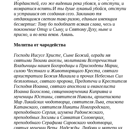
Иорданстей, его же видевши река убояся, и отступи, и
возвратися вспять:И ты душе лукавый убойся, отступи
и устрашися от создания сего. Заклинаю тя
отдающимся светом тако ризою, единым имеющим
бесмертие: Тому бо подобпает всякая слава, чесь и
поклонение Отцу и Сыну, и Святому Духу, ныне и
присно, и во веки веков. Аминь.
Молитва от чародейства
Господи Иисусе Христе, Сыне Божий, огради мя
святыми Твоими ангелы, молитвами Всепречистыя
Владычицы нашея Богородицы и Приснодевы Марии,
силою Честнаго и Животворящаго Креста, святаго
архистратига Божия Михаила и прочих Небесных Сил
безплотных, святаго пророка, Предотечи и Крестителя
Господня Иоанна, святаго апостола и евангелиста
Иоанна Богослова, священномученика Киприяна и
мученицы Юстины, святителя Николы, архиепископа
Мир Ликийских чюдотворца, святителя Льва, епископа
Катанскаго, святителя Никиты Новгородскаго,
преподобнаго Сергия, игумена Радонежскаго,
преподобных Зосимы и Савватия Соловецких,
преподобнаго Серафима Саровскаго чюдотворца,
святых мучениц Веры, Надежды, Любови и матери их