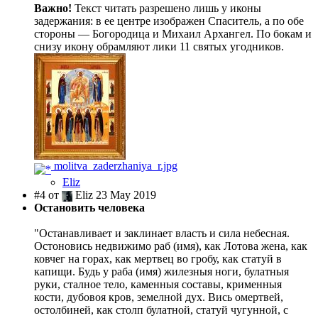
Важно!
Текст читать разрешено лишь у иконы
задержания: в ее центре изображен Спаситель, а по обе
стороны — Богородица и Михаил Архангел. По бокам и
снизу икону обрамляют лики 11 святых угодников.
molitva_zaderzhaniya_r.jpg
Eliz
#4 от
Eliz 23 May 2019
Остановить человека
"Останавливает и заклинает власть и сила небесная.
Остоновись недвижимо раб (имя), как Лотова жена, как
ковчег на горах, как мертвец во гробу, как статуй в
капищи. Будь у раба (имя) жилезныя ноги, булатныя
руки, сталное тело, каменныя составы, крименныя
кости, дубовоя кров, земелной дух. Вись омертвей,
остолбиней, как столп булатной, статуй чугунной, с