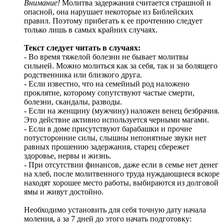
Внимание!
Молитва задержания считается страшной и
опасной, она нарушает некоторые из Библейских
правил. Поэтому прибегать к ее прочтению следует
только лишь в самых крайних случаях.
Текст следует читать в случаях:
- Во время тяжелой болезни не бывает молитвы
сильней. Можно молиться как за себя, так и за болящего
родственника или близкого друга.
- Если известно, что на семейный род наложено
проклятие, которому сопутствуют частые смерти,
болезни, скандалы, разводы.
- Если на женщину (мужчину) наложен венец безбрачия.
Это действие активно используется черными магами.
- Если в доме присутствуют барабашки и прочие
потусторонние силы, слышны непонятные звуки нет
равных прошению задержания, старец сбережет
здоровье, нервы и жизнь.
- При отсутствии финансов, даже если в семье нет денег
на хлеб, после молитвенного труда нуждающиеся вскоре
находят хорошее место работы, выбираются из долговой
ямы и живут достойно.
Необходимо установить для себя точную дату начала
моления, а за 7 дней до этого начать подготовку: