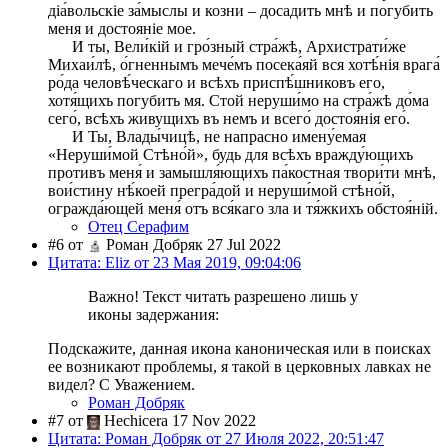
дiа́вольскіе за́мыслы и козни – досадить мнѣ и погубить
меня и достояніе мое.
И ты, Вели́кій и гро́зный стра́жѣ, Архистрати́же
Михаи́лѣ, о́гненнымъ мече́мъ посека́яй вся хотѣ́нія врага́
ро́да человѣ́ческаго и всѣхъ приспѣ́шниковъ его,
хотя́щихъ погубить мя. Стой неруши́мо на стра́жѣ до́ма
сего́, всѣхъ живущихъ въ немъ и всего́ достоя́нія его́.
И Ты, Влады́чицѣ, не напрасно имену́емая
«Неруши́мой Стѣно́й», будь для всѣхъ вражду́ющихъ
противъ меня́ и замышля́ющихъ па́костная твори́ти мнѣ,
вои́стину нѣ́коей прегра́дой и неруши́мой стѣно́й,
огражда́ющей меня́ отъ вся́каго зла и тя́жкихъ обстоя́ній.
Отец Серафим
#6 от
Роман Добряк 27 Jul 2022
Цитата: Eliz от 23 Мая 2019, 09:04:06
Важно! Текст читать разрешено лишь у
иконы задержания:
Подскажите, данная икона каноническая или в поисках
ее возникают проблемы, я такой в церковных лавках не
видел? С Уважением.
Роман Добряк
#7 от
Hechicera 17 Nov 2022
Цитата: Роман Добряк от 27 Июля 2022, 20:51:47