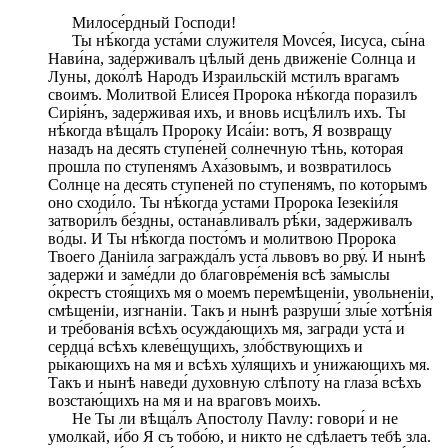
Милосе́рдный Господи!
Ты нѣ́когда уста́ми служителя Моνсе́я, Іисуса, сы́на
Нави́на, заде́рживалъ цѣлый день движеніе Солнца и
Луны, доко́лѣ Народъ Израильскій мстилъ врагамъ
своимъ. Молитвой Елисе́я Пророка нѣ́когда поразилъ
Сирія́нъ, задерживая ихъ, и вновь исцѣлилъ ихъ. Ты
нѣ́когда вѣща́лъ Пророку Иса́іи: вотъ, Я возвращу
назадъ на десять ступе́ней солнечную тѣнь, которая
прошла по ступенямъ Аха́зовымъ, и возвратилось
Солнце на десять ступеней по ступенямъ, по которымъ
оно сходи́ло. Ты нѣ́когда устами Пророка Іезекіи́ля
затвори́лъ бе́здны, остана́вливалъ рѣ́ки, задерживалъ
во́ды. И Ты нѣ́когда посто́мъ и молитвою Пророка
Твоего Даніила загражда́лъ уста́ львовъ во рву́. И нынѣ
задержи́ и заме́дли до благовре́менія всѣ за́мыслы
о́крестъ стоя́щихъ мя о моемъ перемѣщеніи, увольненіи,
смѣщеніи, изгнаніи. Такъ и нынѣ разруши́ злы́е хотѣ́нія
и тре́бованія всѣхъ осужда́ющихъ мя, загради уста́ и
сердца́ всѣхъ клеве́щущихъ, зло́бствующихъ и
ры́кающихъ на мя и всѣхъ ху́лящихъ и унижающихъ мя.
Такъ и нынѣ наведи́ духовную слѣпоту́ на глаза́ всѣхъ
возстаю́щихъ на мя и на враговъ моихъ.
Не Ты ли вѣща́лъ Апостолу Паνлу: говори́ и не
умолкай, и́бо Я съ тобо́ю, и никто не сдѣлаетъ тебѣ зла.