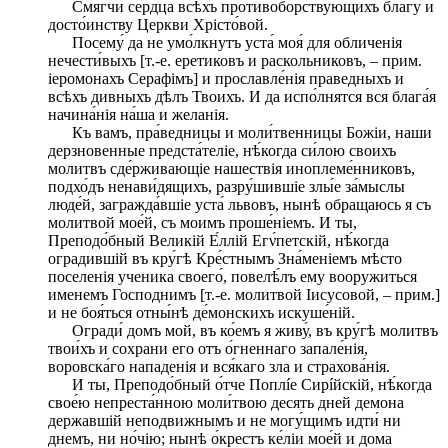
Смягчи́ сердца́ всѣхъ противобо́рствующихъ бла́гу и
досто́инству Церкви Хрісто́вой.
Посему́ да не умо́лкнутъ уста́ моя́ для обличенія
нечести́выхъ [т.-е. еретиковъ и раскольниковъ, – прим.
iеромонахъ Серафiмъ] и прославле́нія праведныхъ и
всѣхъ дивныхъ дѣлъ Твоихъ. И да испо́лнятся вся блага́я
начина́нія на́ша и желанія.
Къ вамъ, пра́ведницы и моли́твенницы Божіи, наши
дерзновенные предста́теліе, нѣ́когда си́лою своихъ
молитвъ сде́рживающіе нашествія иноплеме́нниковъ,
подхо́дъ ненави́дящихъ, разру́шившіе злы́е за́мыслы
люде́й, загражда́вшіе уста́ львовъ, нынѣ обращаюсь я съ
молитвой мое́й, съ моимъ проше́ніемъ. И ты,
Преподо́бный Великій Е́ллій Егν́петскій, нѣ́когда
оградившій въ кру́гѣ Кре́стнымъ Зна́меніемъ мѣсто
поселенія ученика своего́, повелѣ́лъ ему вооружиться
именемъ Господнимъ [т.-е. молитвой Iисусовой, – прим.]
и не боя́ться отны́нѣ де́монскихъ искуше́ній.
Огради́ домъ мой, въ ко́емъ я живу́, въ кру́гѣ молитвъ
твои́хъ и сохрани его отъ о́гненнаго запале́нія,
воровска́го нападенія и вся́каго зла и страхова́нія.
И ты, Преподо́бный о́тче Поплíе Сирíйскій, нѣ́когда
свое́ю непреста́нною моли́твою десять дней демона
державшій неподвижнымъ и не могу́щимъ идти́ ни
днемъ, ни но́чiю; нынѣ о́крестъ ке́ліи мое́й и дома