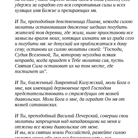
удержи за оградою его вся сопротивныя силы и всех
хулящих имя Божие и презирающих мя.
И Ты, преподобная девственница Пиама, некогда силою
молитвы остановившая движение шедших погубить
жителей тоя деревни, где жила, ныне приостанови все
замыслы врагов моих, хотящих изгнати мя из града сего
и погубити мя: не допускай им приближатися к дому
сему, останови их силою молитвы своей: "Господи,
Судия Вселенной, Ты, которому неугодна всякая
неправда, когда приидет к Тебе молитва сия, пусть
Святая Сила остановит их на том месте, где
постигнет их".
И Ты, блаженный Лаврентий Калужский, моли Бога о
мне, как имеющий дерзновение пред Господом
предстательствовать о страждущих от козней
диавольских. Моли Бога о мне, да оградит Он мя от
козней сатанинских.
И Ты, преподобный Василий Печерский, соверши свои
молитвы запрещения над нападающими на меня и
отжени все козни диавольские от мене.
И вы, вси святии земли Российстей, развейте силою
молитв своих обо мне все бесовские чары, все