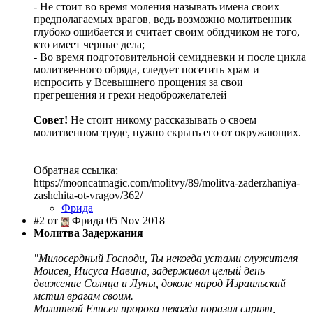
- Не стоит во время моления называть имена своих
предполагаемых врагов, ведь возможно молитвенник
глубоко ошибается и считает своим обидчиком не того,
кто имеет черные дела;
- Во время подготовительной семидневки и после цикла
молитвенного обряда, следует посетить храм и
испросить у Всевышнего прощения за свои
прегрешения и грехи недоброжелателей
Совет!
Не стоит никому рассказывать о своем
молитвенном труде, нужно скрыть его от окружающих.
Обратная ссылка:
https://mooncatmagic.com/molitvy/89/molitva-zaderzhaniya-
zashchita-ot-vragov/362/
Фрида
#2 от
Фрида 05 Nov 2018
Молитва Задержания
"Милосердный Господи, Ты некогда устами служителя
Моисея, Иисуса Навина, задерживал целый день
движение Солнца и Луны, доколе народ Израильский
мстил врагам своим.
Молитвой Елисея пророка некогда поразил сириян,