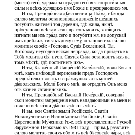
(моего) сего́, удержи́ за огра́дою его́ вся сопроти́вныя
си́лы и всѣхъ ху́лящихъ и́мя Божіе и презира́ющихъ мя.
И ты, Преподо́бная дѣ́вственница Пiа́ма, нѣ́когда
силою молитвы останови́вшая движе́ніе ше́дшихъ
погубить жителей тоя́ деревни, гдѣ жила́, нынѣ
пріостанови всѣ замыслы враговъ моихъ, хотя́щихъ
изгна́ти мя изъ гра́да сего́ и погуби́ти мя, не допускай
имъ приближатися къ дому сему́, останови ихъ си́лою
молитвы свое́й: «Го́споди, Судія́ Вселе́нной, Ты,
Кото́рому неуго́дна вся́кая неправда, когда пріи́детъ къ
Тебѣ молитва сія́, пусть Свята́я Си́ла остановитъ ихъ на
томъ мѣ́стѣ, гдѣ пости́гнетъ ихъ».
И ты, Блаже́нный Лавре́нтій Калу́жскій, моли Бога о
мнѣ, какъ имѣ́ющій дерзновеніе предъ Господомъ
предста́тельствовать о стра́ждущихъ отъ козней
дiа́вольскихъ. Моли́ Бога о мнѣ, да огради́тъ Онъ меня
отъ ко́зней сатани́нскихъ.
И ты, Преподо́бный Василій Пече́рскій, соверши́
свои́ молитвы запрещенія надъ напада́ющими на меня́ и
отжени́ всѣ ко́зни дiа́вольскіе отъ мѣнѣ́.
И вы, вси Святíи земли́ Росíйской, Святíи
Новому́ченики и Исповѣ́дники Росíйскіи, Святíи
Царственнíи Му́ченики [т.-е. всѣ прославленные Руской
Зарубежной Церковью въ 1981 году, – прим.], развѣ́йте
силою молитвъ своихъ обо мнѣ всѣ бѣсо́вскіе ча́ры, всѣ