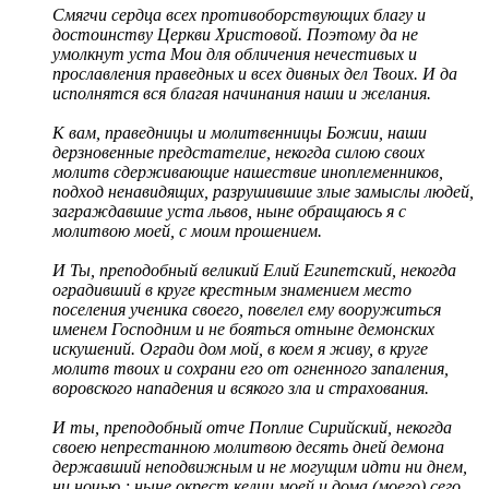
Смягчи сердца всех противоборствующих благу и
достоинству Церкви Христовой. Поэтому да не
умолкнут уста Мои для обличения нечестивых и
прославления праведных и всех дивных дел Твоих. И да
исполнятся вся благая начинания наши и желания.
К вам, праведницы и молитвенницы Божии, наши
дерзновенные предстателие, некогда силою своих
молитв сдерживающие нашествие иноплеменников,
подход ненавидящих, разрушившие злые замыслы людей,
заграждавшие уста львов, ныне обращаюсь я с
молитвою моей, с моим прошением.
И Ты, преподобный великий Елий Египетский, некогда
оградивший в круге крестным знамением место
поселения ученика своего, повелел ему вооружиться
именем Господним и не бояться отныне демонских
искушений. Огради дом мой, в коем я живу, в круге
молитв твоих и сохрани его от огненного запаления,
воровского нападения и всякого зла и страхования.
И ты, преподобный отче Поплие Сирийский, некогда
своею непрестанною молитвою десять дней демона
державший неподвижным и не могущим идти ни днем,
ни ночью ; ныне окрест келии моей и дома (моего) сего