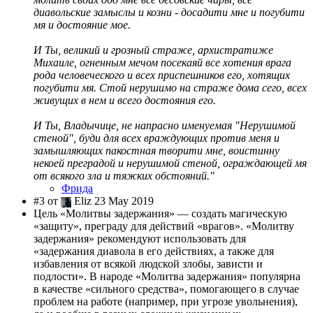
диавольские замыслы и козни - досадити мне и погубити
мя и достояние мое.
И Ты, великий и грозный страже, архистратиже
Михаиле, огненным мечом посекаяй все хотения врага
рода человеческого и всех приспешников его, хотящих
погубити мя. Стой нерушимо на страже дома сего, всех
живущих в нем и всего достояния его.
И Ты, Владычице, не напрасно именуемая "Нерушимой
стеной", буди для всех враждующих против меня и
замышляющих пакостная творити мне, воистинну
некоей преградой и нерушимой стеной, ограждающей мя
от всякого зла и тяжких обстояний."
Фрида
#3 от
Eliz 23 May 2019
Цель «Молитвы задержания» — создать магическую
«защиту», преграду для действий «врагов». «Молитву
задержания» рекомендуют использовать для
«задержания диавола в его действиях, а также для
избавления от всякой людской злобы, зависти и
подлости». В народе «Молитва задержания» популярна
в качестве «сильного средства», помогающего в случае
проблем на работе (например, при угрозе увольнения),