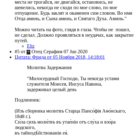
места не трогайся, не двигайся, остановись, не
шевелись, некогда не сходи по мое слово, по мое
отпущение. Будь заклят и окаменен сим словом. Во имя
Отца аминь, и Сына аминь, и Святаго Духа. Аминь."
Можно читать на фото, глядя в глаза. Чтобы не пошел,
не сделал. Должно проявляться в неудачах, как закрытие
путей.
Eliz
#5 от
Отец Серафим 07 Jun 2020
Цитата: Фрида от 05 Ноября 2018, 14:18:01
Молитва Задержания
"Милосердный Господи, Ты некогда устами
служителя Моисея, Иисуса Навина,
задерживал целый день
Подлинник:
(Изъ сборника молитвъ Старца Пансо́фія Аѳо́нскаго,
1848 г.).
Си́ла сихъ моли́твъ въ утае́ніи отъ слу́ха и взо́ра
людско́го,
въ тайнодѣ́йствованіи ея́.