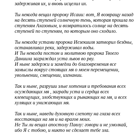
задерживая их, и вновь исцелил их.
Ты некогда вещал пророку Исаии: вот, Я возвращу назад
на десять ступеней солнечную тень, которая прошла по
ступеням Ахазовым, и возвратилось солнце на десять
ступеней по ступеням, по которым оно сходило.
Ты некогда устами пророка Иезекииля затворил бездны,
останавливал реки, задерживал воды.
И Ты некогда постом и молитвою пророка Твоего
Даниила заграждал уста львов во рву.
И ныне задержи и замедли до благовремения все
замыслы вокруг стоящих мя о моем перемещении,
увольнении, смещении, изгнании.
Так и ныне, разруши злые хотения и требования всех
осуждающих мя , загради уста и сердца всех
клевещущих, злобствующих и рыкающих на мя, и всех
хулящих и унижающих мя.
Так и ныне, наведи духовную слепоту на глаза всех
восстающих на мя и на врагов моих.
Не Ты ли вещал апостолу Павлу: говори и не умолкай,
ибо Я с тобою, и никто не сделает тебе зла.