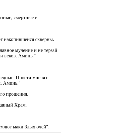
азные, смертные и
от накопившейся скверны.
лавное мучение и не терзай
и веков. Аминь."
ведные. Прости мне все
к. Аминь."
ого прощения.
лавный Храм.
ремлют маки Злых очей".