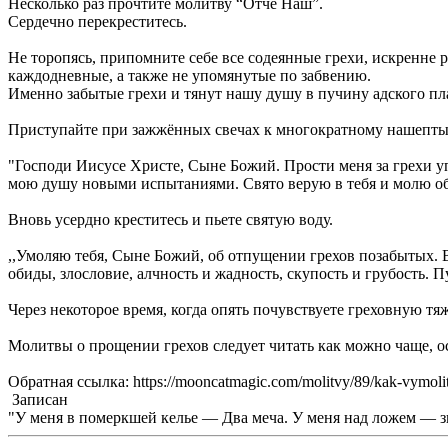
Несколько раз прочтите молитву “Отче Наш”.
Сердечно перекреститесь.
Не торопясь, припомните себе все содеянные грехи, искренне 
каждодневные, а также не упомянутые по забвению.
Именно забытые грехи и тянут нашу душу в пучину адского пл
Приступайте при зажжённых свечах к многократному нашепты
"Господи Иисусе Христе, Сыне Божий. Прости меня за грехи уп
мою душу новыми испытаниями. Свято верую в тебя и молю об с
Вновь усердно креститесь и пьете святую воду.
,,Умоляю тебя, Сыне Божий, об отпущении грехов позабытых. В
обиды, злословие, алчность и жадность, скупость и грубость. П
Через некоторое время, когда опять почувствуете греховную тя
Молитвы о прощении грехов следует читать как можно чаще, ос
Обратная ссылка: https://mooncatmagic.com/molitvy/89/kak-vymolit
Записан
"У меня в померкшей келье — Два меча. У меня над ложем — зн