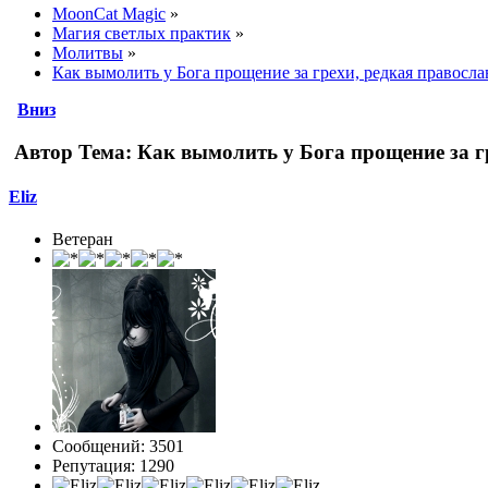
MoonCat Magic
»
Магия светлых практик
»
Молитвы
»
Как вымолить у Бога прощение за грехи, редкая правосла
Вниз
Автор
Тема: Как вымолить у Бога прощение за г
Eliz
Ветеран
Сообщений: 3501
Репутация: 1290