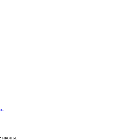
а.
е иконы.