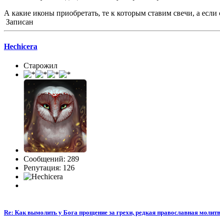
А какие иконы приобретать, те к которым ставим свечи, а если
Записан
Hechicera
Старожил
Сообщений: 289
Репутация: 126
Re: Как вымолить у Бога прощение за грехи, редкая православная молитв