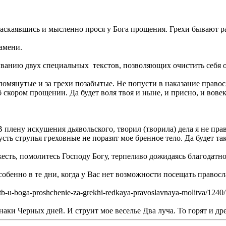
раскаявшись и мысленно прося у Бога прощения. Грехи бывают р
амени.
ванию двух специальных текстов, позволяющих очистить себя 
омянутые и за грехи позабытые. Не попусти в наказание правос
кором прощении. Да будет воля твоя и ныне, и присно, и вовек
 плену искушения дьявольского, творил (творила) дела я не пра
усть струпья греховные не поразят мое бренное тело. Да будет та
жесть, помолитесь Господу Богу, терпеливо дожидаясь благодатн
обенно в те дни, когда у Вас нет возможности посещать правос
b-u-boga-proshchenie-za-grekhi-redkaya-pravoslavnaya-molitva/1240/
аки Черных дней. И струит мое веселье Два луча. То горят и д