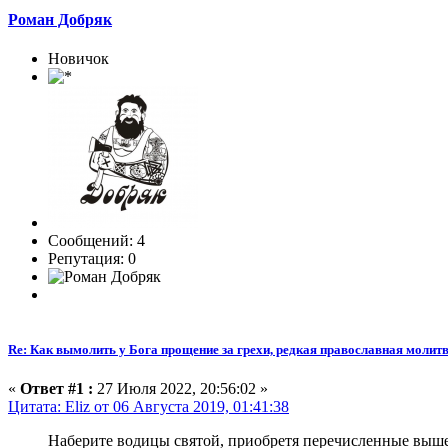
Роман Добряк
Новичок
Сообщений: 4
Репутация: 0
Re: Как вымолить у Бога прощение за грехи, редкая православная молитв
«
Ответ #1 :
27 Июля 2022, 20:56:02 »
Цитата: Eliz от 06 Августа 2019, 01:41:38
Наберите водицы святой, приобретя перечисленные выш