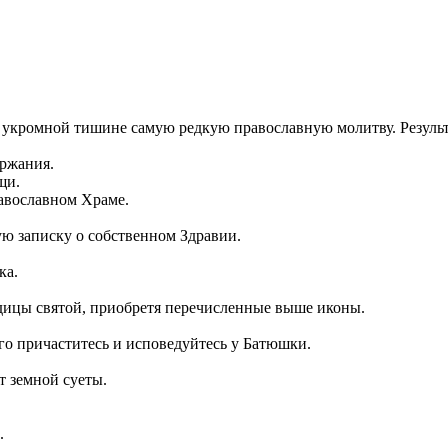
 укромной тишине самую редкую православную молитву. Результа
ержания.
щи.
авославном Храме.
ую записку о собственном Здравии.
ка.
одицы святой, приобретя перечисленные выше иконы.
го причаститесь и исповедуйтесь у Батюшки.
т земной суеты.
.