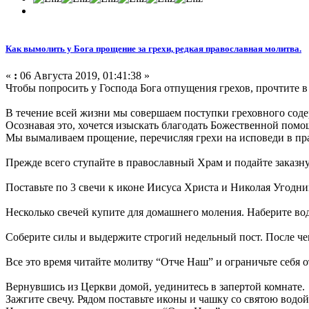
Как вымолить у Бога прощение за грехи, редкая православная молитва.
«
:
06 Августа 2019, 01:41:38 »
Чтобы попросить у Господа Бога отпущения грехов, прочтите в
В течение всей жизни мы совершаем поступки греховного сод
Осознавая это, хочется изыскать благодать Божественной помо
Мы вымаливаем прощение, перечисляя грехи на исповеди в пр
Прежде всего ступайте в православный Храм и подайте заказн
Поставьте по 3 свечи к иконе Иисуса Христа и Николая Угодни
Несколько свечей купите для домашнего моления. Наберите в
Соберите силы и выдержите строгий недельный пост. После че
Все это время читайте молитву “Отче Наш” и ограничьте себя о
Вернувшись из Церкви домой, уединитесь в запертой комнате.
Зажгите свечу. Рядом поставьте иконы и чашку со святою водой