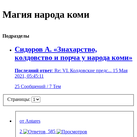
Магия народа коми
Подразделы
Сидоров А. «Знахарство,
колдовство и порча у народа коми»
Последний ответ
: Re: VI. Колдовские предс... 15 Мая
2021, 05:45:11
25 Сообщений / 7 Тем
Страницы:
от Antares
2
585