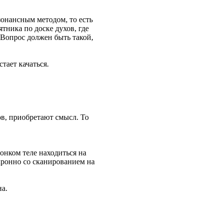
зонансным методом, то есть
тника по доске духов, где
 Вопрос должен быть такой,
стает качаться.
ов, приобретают смысл. То
тонком теле находиться на
нхронно со сканированием на
на.