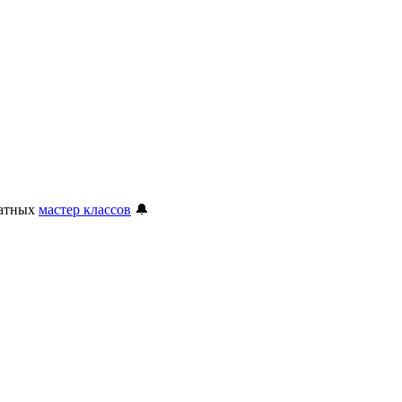
латных
мастер классов
🔔