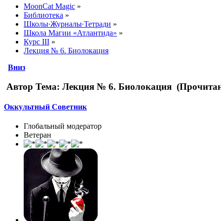
MoonCat Magic
»
Библиотека
»
Школы∙Журналы∙Тетради
»
Школа Магии «Атлантида»
»
Курс III
»
Лекция № 6. Биолокация
Вниз
Автор
Тема: Лекция № 6. Биолокация (Прочитан
Оккультный Советник
Глобальный модератор
Ветеран