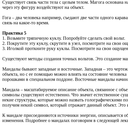
Существует связь части тела с целым телом. Магога основана н
через эту фигуру воздействуют на объект.
Гога – два человека например, съедают две части одного каравая
связь на какое-то время.
Практика 5
1. Возьмите тряпичную куклу. Попробуйте сделать свой вольт.
2. Покрутите эту куклу, скрутите в узел, посмотрите на свои о
3. Иголкой проткните руку куклы. Посмотрите на свои ощущен
Существуют методы создания точных вольтов. Это создание ма
Мандалы бывают западные и восточные. Западная – это чертеж 
объекта, но с ее помощью можно влиять на состояние человек
порошками в специальном поддоне. Восточные мандалы начина
Мандала – масштабируемое описание объекта, связанное с объе
символы существуют естественно. Что значит естественное су
некие структуры, которые можно назвать голографическими пор
получим некий символ, который отражает данный объект. Это
К мандале присоединяются источники энергии, описывается объ
изменения. Подробнее о мандалах поговорим в следующей лек