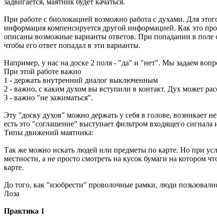
задвигается, маятник будет качаться.
При работе с биолокацией возможно работа с духами. Для этог
информация компенсируется другой информацией. Как это проис
описаны возможные варианты ответов. При попадании в поле о
чтобы его ответ попадал в эти варианты.
Например, у нас на доске 2 поля - "да" и "нет". Мы задаем вопр
При этой работе важно
1 - держать внутренний диалог выключенным
2 - важно, с каким духом вы вступили в контакт. Дух может расс
3 - важно "не зажиматься".
Эту "доску духов" можно держать у себя в голове, возникает н
есть это "соглашение" выступает фильтром входящего сигнала 
Типы движений маятника:
Так же можно искать людей или предметы по карте. Но при усло
местности, а не просто смотреть на кусок бумаги на котором 
карте.
До того, как "изобрести" проволочные рамки, люди позьзовали
Лоза
Практика 1