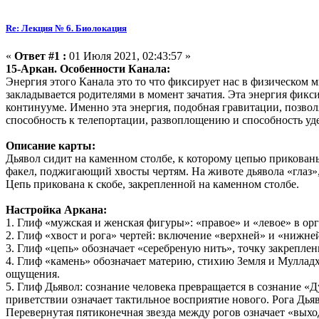
Re: Лекция № 6. Биолокация
«
Ответ #1 :
01 Июля 2021, 02:43:57 »
15-Аркан. Особенности Канала:
Энергия этого Канала это то что фиксирует нас в физическом ми
закладывается родителями в момент зачатия. Эта энергия фик
континууме. Именно эта энергия, подобная гравитации, позвол
способность к телепортации, развоплощению и способность уд
Описание карты:
Дьявол сидит на каменном столбе, к которому цепью прикованы
факел, поджигающий хвосты чертям. На животе дьявола «глаз»,
Цепь прикована к скобе, закрепленной на каменном столбе.
Настройка Аркана:
1. Глиф «мужская и женская фигуры»: «правое» и «левое» в о
2. Глиф «хвост и рога» чертей: включение «верхней» и «нижне
3. Глиф «цепь» обозначает «серебреную нить», точку закрепле
4. Глиф «камень» обозначает материю, стихию Земля и Мулладх
ощущения.
5. Глиф Дьявол: сознание человека превращается в сознание «Д
приветствии означает тактильное восприятие нового. Рога Дья
Перевернутая пятиконечная звезда между рогов означает «вых