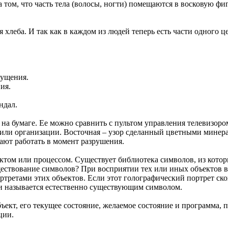
а том, что часть тела (волосы, ногти) помещаются в восковую фи
 хлеба. И так как в каждом из людей теперь есть части одного це
щущения.
ия.
ндал.
на бумаге. Ее можно сравнить с пультом управления телевизоро
а или организации. Восточная – узор сделанный цветными мине
ют работать в момент разрушения.
ктом или процессом. Существует библиотека символов, из котор
ществование символов? При восприятии тех или иных объектов 
третами этих объектов. Если этот голографический портрет ско
 и называется естественно существующим символом.
ект, его текущее состояние, желаемое состояние и программа, п
ции.