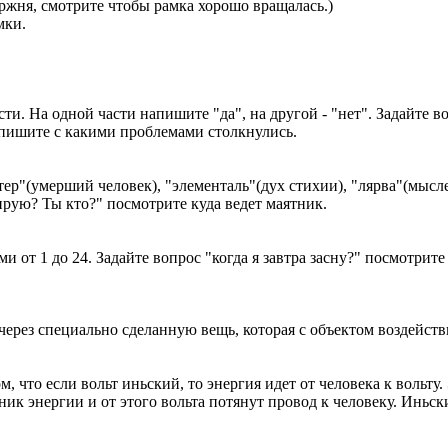
ержня, смотрите чтобы рамка хорошо вращалась.)
мки.
асти. На одной части напишите "да", на другой - "нет". Задайте в
Опишите с какими проблемами столкнулись.
нтер"(умерший человек), "элементаль"(дух стихии), "лярва"(мысл
рую? Ты кто?" посмотрите куда ведет маятник.
и от 1 до 24. Задайте вопрос "когда я завтра засну?" посмотрите
через специально сделанную вещь, которая с объектом воздейств
м, что если вольт иньский, то энергия идет от человека к вольту
ик энергии и от этого вольта потянут провод к человеку. Иньск