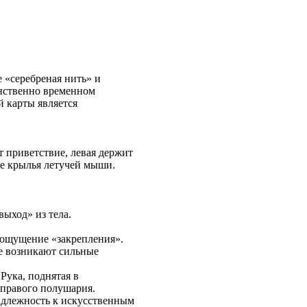
е «серебреная нить» и
анственно временном
й карты является
т приветствие, левая держит
ые крылья летучей мыши.
ыход» из тела.
т ощущение «закрепления».
не возникают сильные
Рука, поднятая в
 правого полушария.
надлежность к искусственным