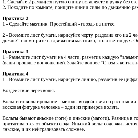
1. Сделайте 2 рамки(согнутую спицу вставляете в ручку без ст
2. Походите по комнате, поищите линии силы по движению ра
Практика 2
1 - Сделайте маятник. Простейший - гвоздь на нитке.
2 - Возьмите лист бумаги, нарисуйте черту, разделив его на 2 ч
дождь?" посмотрите на движения маятника, что ответил дух. 
Практика 3
1 - Разделите лист бумаги на 4 части, разметив каждую "элеме
(ваши прошлые воплощения). Задайте вопрос "С кем я контакти
Практика 4
1 - Возьмите лист бумаги, нарисуйте линию, разметив ее цифрам
Воздействие через вольт.
Вольт и инвольтирование – методы воздействия на расстоянии 
восковая фигурка человека – один из примеров вольта.
Вольты бывают яньские (гоги) и иньские (магоги). Разница в то
притягиваются от объекта сюда. Яньский вольт содержит источн
яньские, и их нейтрализовать сложнее.