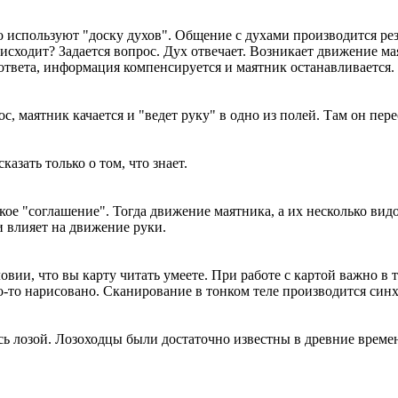
о используют "доску духов". Общение с духами производится ре
ходит? Задается вопрос. Дух отвечает. Возникает движение мая
твета, информация компенсируется и маятник останавливается.
ос, маятник качается и "ведет руку" в одно из полей. Там он пере
казать только о том, что знает.
екое "соглашение". Тогда движение маятника, а их несколько вид
и влияет на движение руки.
вии, что вы карту читать умеете. При работе с картой важно в 
что-то нарисовано. Сканирование в тонком теле производится си
сь лозой. Лозоходцы были достаточно известны в древние време