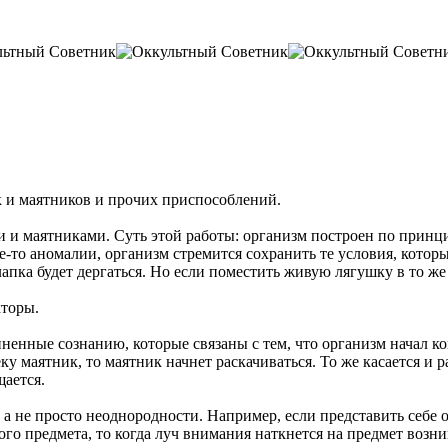
 и маятников и прочих приспособлений.
и и маятниками. Суть этой работы: организм построен по принци
е-то аномалии, организм стремится сохранить те условия, которы
апка будет дергаться. Но если поместить живую лягушку в то же 
кторы.
енные сознанию, которые связаны с тем, что организм начал ко
у маятник, то маятник начнет раскачиваться. То же касается и 
щается.
а не просто неоднородности. Например, если представить себе о
го предмета, то когда луч внимания наткнется на предмет возни