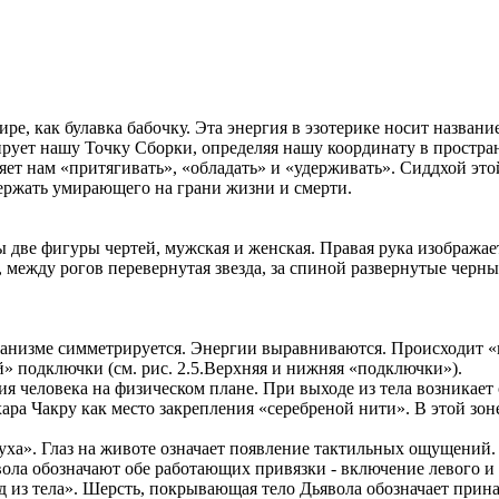
ре, как булавка бабочку. Эта энергия в эзотерике носит названи
сирует нашу Точку Сборки, определяя нашу координату в простр
яет нам «притягивать», «обладать» и «удерживать». Сиддхой это
ержать умирающего на грани жизни и смерти.
 две фигуры чертей, мужская и женская. Правая рука изображае
 между рогов перевернутая звезда, за спиной развернутые черн
рганизме симметрируется. Энергии выравниваются. Происходит «в
й» подключки (см. рис. 2.5.Верхняя и нижняя «подключки»).
ния человека на физическом плане. При выходе из тела возникае
ара Чакру как место закрепления «серебреной нити». В этой зо
уха». Глаз на животе означает появление тактильных ощущений. 
вола обозначают обе работающих привязки - включение левого и
од из тела». Шерсть, покрывающая тело Дьявола обозначает при