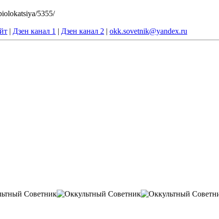
biolokatsiya/5355/
йт
|
Дзен канал 1
|
Дзен канал 2
|
okk.sovetnik@yandex.ru