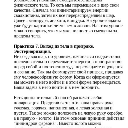
физического тела. То есть мы перемещаем в шар свои
качества. Сначала мы инвентаризируем энергии
свадхистаны, затем их все перераспределяем в шар.
Далее - манирура, анахата, вишудха. На уровне аджны
уже будут картинки четче чем в жизни. На этом уровне
можно говорить, что мы уже полностью смещены за
пределы тела.
Практика 7. Выход из тела в призраке.
Экстериоризация.
Не создавая шар, по уровням, начиная со свадхистаны
последовательно перемещаете энергии в пространство
перед собой и постепенно туда перемещаете ощущения
и сознание. Так вы формируете свой призрак, придавая
ему человекообразную форму. Когда он сформируется,
вы можете в него войти и в этой форме перемещаться.
Ваша задача в него войти и в нем походить.
Есть дополнительный способ раскачать себя:
поляризация. Представляете, что ваша правая рука
тяжелая, горячая, наполненная, а левая холодная и
пустая. Так же можно положить на левую руку серебро,
а в правую - золото. На этом основан принцип действия
"цилиндров фараона". Вместо золота можно