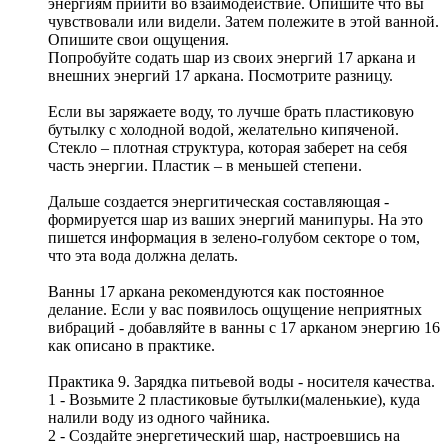
энергиям прийти во взаимодействие. Опишите что вы
чувствовали или видели. Затем полежите в этой ванной.
Опишите свои ощущения.
Попробуйте содать шар из своих энергий 17 аркана и
внешних энергий 17 аркана. Посмотрите разницу.
Если вы заряжаете воду, то лучше брать пластиковую
бутылку с холодной водой, желательно кипяченой.
Стекло – плотная структура, которая заберет на себя
часть энергии. Пластик – в меньшей степени.
Дальше создается энергитическая составляющая -
формируется шар из ваших энергий манипуры. На это
пишется информация в зелено-голубом секторе о том,
что эта вода должна делать.
Ванны 17 аркана рекомендуются как постоянное
делание. Если у вас появилось ощущение неприятных
вибраций - добавляйте в ванны с 17 арканом энергию 16
как описано в практике.
Практика 9. Зарядка питьевой воды - носителя качества.
1 - Возьмите 2 пластиковые бутылки(маленькие), куда
налили воду из одного чайника.
2 - Создайте энергетический шар, настроевшись на