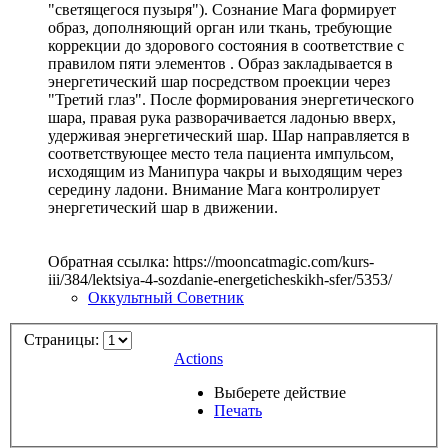
"светящегося пузыря"). Сознание Мага формирует
образ, дополняющий орган или ткань, требующие
коррекции до здорового состояния в соответствие с
правилом пяти элементов . Образ закладывается в
энергетический шар посредством проекции через
"Третий глаз". После формирования энергетического
шара, правая рука разворачивается ладонью вверх,
удерживая энергетический шар. Шар направляется в
соответствующее место тела пациента импульсом,
исходящим из Манипура чакры и выходящим через
середину ладони. Внимание Мага контролирует
энергетический шар в движении.
Обратная ссылка: https://mooncatmagic.com/kurs-
iii/384/lektsiya-4-sozdanie-energeticheskikh-sfer/5353/
Оккультный Советник
Страницы:
Actions
Выберете действие
Печать