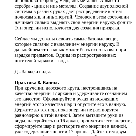
использовать бронзу, медь, янь металлы. А вместо
серебра - цинк и инь металлы. Создание двуполюсной
системы в разных руках дает распределение к этим
полюсам янь и инь энергий. Человек в этом состоянии
начинает сильно выделять свои энергии наружу, фонить.
Эти энергии используются для создания призрака.
Сейчас мы должны освоить самые базовые вещи,
которые связаны с выделением энергии наружу. В
дальнейшем этот навык может быть использован при
зарядке предметов. Одним из распространенных
носителей зарядки – вода.
Д - Зарядка воды.
Практика 8. Ванны.
При кручении даосского круга, настроившись на
качество энергии 17 аркана и удерживайте сознанием
это качество. Сформируйте в руках из исходящих
энергий этого качества шар и опустите его в ванную.
Держите до тех пор, пока энергии не растворятся
равномерно в этой ванной. Затем вытащите руки из
воды, настройтесь на 16 аркан, пропустите его энергии,
сформируйте шар и растворите его энергии в ванной,
уже содержащие энергии 17 аркана. Дайте этим двум