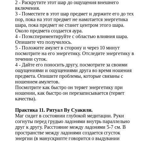
2 - Раскрутите этот шар до ощущения внешнего
включения.
3 - Поместите в этот шар предмет и держите его до тех
пор, пока на этот предмет не намотается энергетика
шара, пока предмет не станет центром этого шара.
Около предмета создается аура.
4 - Поэкспериментируйте с областью влияния шара.
Опишите что получилось.
5 - Положите амулет в сторону и через 10 минут
посмотрите на его энергетику. Отследите энергетику в
течении суток.
4 - Дайте его поносить другу, посмотрите за своими
ощущениями и ощущениями друга во время ношения
предмета. Опишите проблемы, которые связаны с
ношением амулетов.
Посмотрите как быстро он теряет энергетику при
ношении, как быстро он перезаписывается (теряет
качества).
Практика 11. Ритуал By Суакили.
Маг сидит в состоянии глубокой медитации. Руки
согнуты перед грудью ладонями внутрь параллельно
друг к другу. Расстояние между ладонями 5-7 см. В
пространстве между ладонями создается сгусток
энергии (в манускрипте говорится о выдувании