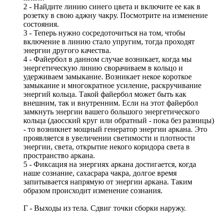
2 - Найдите линию синего цвета и включите ее как в
розетку в свою аджну чакру. Посмотрите на изменение
состояния.
3 - Теперь нужно сосредоточиться на том, чтобы
включение в линию стало упругим, тогда проходят
энергии другого качества.
4 - Файербол в данном случае возникает, когда мы
энергетическую линию сворачиваем в кольцо и
удерживаем замыкание. Возникает некое короткое
замыкание и многократное усиление, раскручивание
энергий кольца. Такой файербол может быть как
внешним, так и внутренним. Если на этот файербол
замкнуть энергии вашего большого энергетического
кольца (даосский круг или обратный - пока без разницы)
- то возникнет мощный генератор энергии аркана. Это
проявляется в увеличении светимости и плотности
энергии, света, открытие некого коридора света в
пространство аркана.
5 - Фиксация на энергиях аркана достигается, когда
наше сознание, сахасрара чакра, долгое время
запитывается напрямую от энергии аркана. Таким
образом происходит изменение сознания.
Г - Выходы из тела. Сдвиг точки сборки наружу.