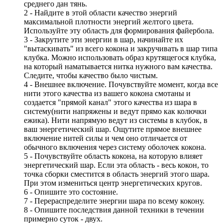
среднего дан тянь.
2 - Найдите в этой области качество энергий
максимальной плотности энергий желтого цвета.
Используйте эту область для формирования файербола.
3 - Закрутите эти энергии в шар, начинайте их
"вытаскивать" из всего кокона и закручивать в шар типа
клубка. Можно использовать образ крутящегося клубка,
на который наматывается нитка нужного вам качества.
Следите, чтобы качество было чистым.
4 - Внешнее включение. Почувствуйте момент, когда все
нити этого качества из вашего кокона смотаны и
создается "прямой канал" этого качества из шара в
систему(нити напряжены и ведут прямо как колючки
ежика). Нити напрямую ведут из системы в клубок, в
ваш энергетический шар. Ощутите прямое внешнее
включение нитей силы и чем оно отличается от
обычного включения через систему оболочек кокона.
5 - Почувствуйте область кокона, на которую влияет
энергетический шар. Если эта область - весь кокон, то
точка сборки сместится в область энергий этого шара.
При этом измениться центр энергетических кругов.
6 - Опишите это состояние.
7 - Перераспределите энергии шара по всему кокону.
8 - Опишите последствия данной техники в течении
примерно суток - двух.