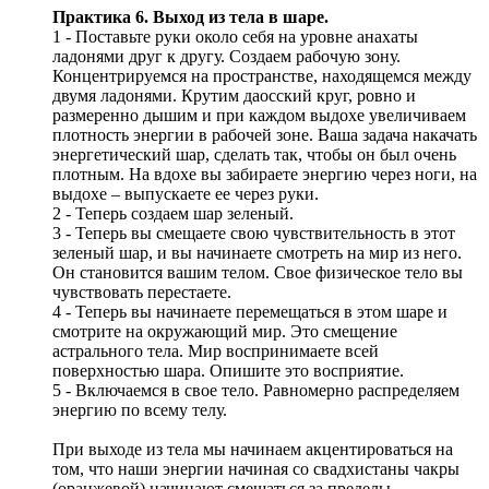
Практика 6. Выход из тела в шаре.
1 - Поставьте руки около себя на уровне анахаты
ладонями друг к другу. Создаем рабочую зону.
Концентрируемся на пространстве, находящемся между
двумя ладонями. Крутим даосский круг, ровно и
размеренно дышим и при каждом выдохе увеличиваем
плотность энергии в рабочей зоне. Ваша задача накачать
энергетический шар, сделать так, чтобы он был очень
плотным. На вдохе вы забираете энергию через ноги, на
выдохе – выпускаете ее через руки.
2 - Теперь создаем шар зеленый.
3 - Теперь вы смещаете свою чувствительность в этот
зеленый шар, и вы начинаете смотреть на мир из него.
Он становится вашим телом. Свое физическое тело вы
чувствовать перестаете.
4 - Теперь вы начинаете перемещаться в этом шаре и
смотрите на окружающий мир. Это смещение
астрального тела. Мир воспринимаете всей
поверхностью шара. Опишите это восприятие.
5 - Включаемся в свое тело. Равномерно распределяем
энергию по всему телу.
При выходе из тела мы начинаем акцентироваться на
том, что наши энергии начиная со свадхистаны чакры
(оранжевой) начинают смещаться за пределы