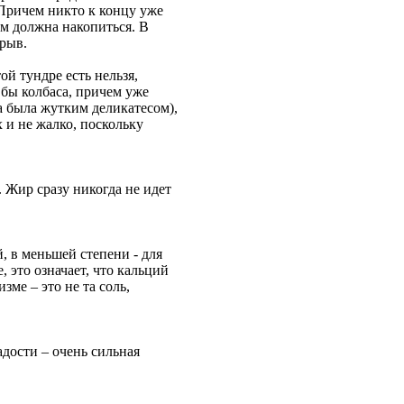
 Причем никто к концу уже
ам должна накопиться. В
зрыв.
ой тундре есть нельзя,
к бы колбаса, причем уже
а была жутким деликатесом),
х и не жалко, поскольку
. Жир сразу никогда не идет
, в меньшей степени - для
, это означает, что кальций
зме – это не та соль,
дости – очень сильная