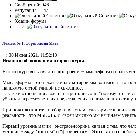
Сообщений: 946
Репутация: 1147
Хозяин форума
Лекция № 1. Образ жизни Мага
«
:
30 Июня 2021, 11:52:13 »
Немного об окончании второго курса.
Второй курс весь связан с построением мыслеформ и надо уметь
Мыслеформы - это некая глина с которой мы возимся и что-то 
напрямую с этой глиной не связанное.
Так же и отношения людей - встретились они "потому что" и ст
убрать и пересмотреть их представления, то изменения останут
При повышении точки сборки власть мыслеформ становится все
реальность - это МЫСЛЬ. И своей мыслью мы начинаем менять 
Первый уровень магии - экстрасенсорика, связан с тем, что чел
метание между "тонким" и "физическим". Это связано с небол