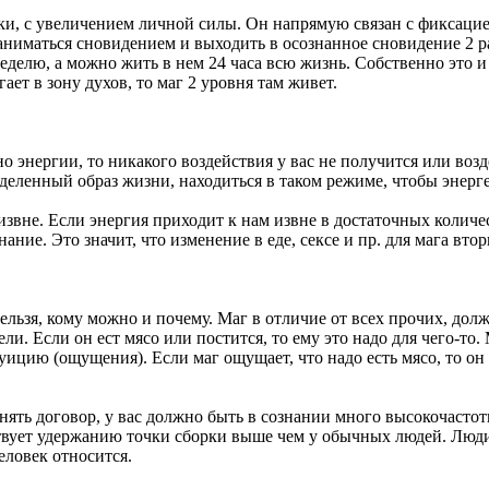
рки, с увеличением личной силы. Он напрямую связан с фиксаци
аниматься сновидением и выходить в осознанное сновидение 2 ра
неделю, а можно жить в нем 24 часа всю жизнь. Собственно это 
ает в зону духов, то маг 2 уровня там живет.
о энергии, то никакого воздействия у вас не получится или возд
деленный образ жизни, находиться в таком режиме, чтобы энерге
извне. Если энергия приходит к нам извне в достаточных колич
нание. Это значит, что изменение в еде, сексе и пр. для мага вт
ельзя, кому можно и почему. Маг в отличие от всех прочих, долж
ли. Если он ест мясо или постится, то ему это надо для чего-то
уицию (ощущения). Если маг ощущает, что надо есть мясо, то он 
нять договор, у вас должно быть в сознании много высокочастот
твует удержанию точки сборки выше чем у обычных людей. Люди
человек относится.