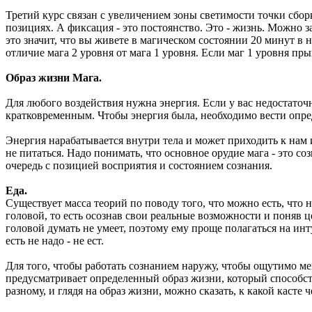
Третий курс связан с увеличением зоны светимости точки сбо
позициях. А фиксация - это постоянство. Это - жизнь. Можно з
это значит, что вы живете в магическом состоянии 20 минут в 
отличие мага 2 уровня от мага 1 уровня. Если маг 1 уровня прыг
Образ жизни Мага.
Для любого воздействия нужна энергия. Если у вас недостаточн
кратковременным. Чтобы энергия была, необходимо вести опре
Энергия нарабатывается внутри тела и может приходить к нам 
не питаться. Надо понимать, что основное орудие мага - это соз
очередь с позицией восприятия и состоянием сознания.
Еда.
Существует масса теорий по поводу того, что можно есть, что н
головой, то есть осознав свои реальные возможности и поняв це
головой думать не умеет, поэтому ему проще полагаться на инт
есть не надо - не ест.
Для того, чтобы работать сознанием наружу, чтобы ощутимо ме
предусматривает определенный образ жизни, который способс
разному, и глядя на образ жизни, можно сказать, к какой касте 