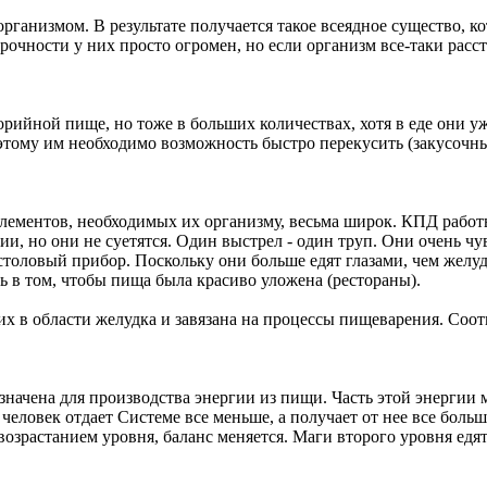
ганизмом. В результате получается такое всеядное существо, ко
прочности у них просто огромен, но если организм все-таки расст
орийной пище, но тоже в больших количествах, хотя в еде они у
оэтому им необходимо возможность быстро перекусить (закусочны
 элементов, необходимых их организму, весьма широк. КПД рабо
ии, но они не суетятся. Один выстрел - один труп. Они очень ч
столовый прибор. Поскольку они больше едят глазами, чем желу
 в том, чтобы пища была красиво уложена (рестораны).
них в области желудка и завязана на процессы пищеварения. Соо
значена для производства энергии из пищи. Часть этой энергии 
ловек отдает Системе все меньше, а получает от нее все больше
возрастанием уровня, баланс меняется. Маги второго уровня едят 