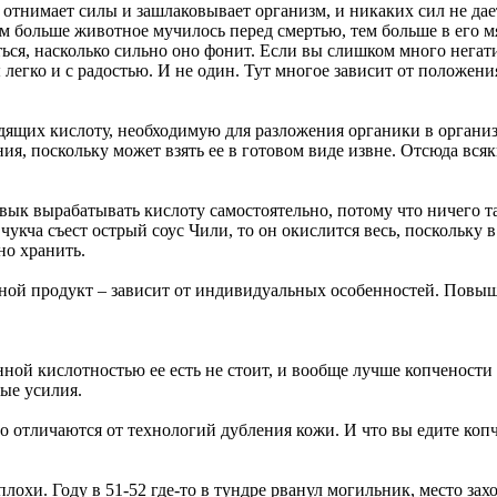
о отнимает силы и зашлаковывает организм, и никаких сил не дае
 больше животное мучилось перед смертью, тем больше в его мя
ься, насколько сильно оно фонит. Если вы слишком много негати
ы легко и с радостью. И не один. Тут многое зависит от положен
дящих кислоту, необходимую для разложения органики в органи
я, поскольку может взять ее в готовом виде извне. Отсюда вся
вык вырабатывать кислоту самостоятельно, потому что ничего та
 чукча съест острый соус Чили, то он окислится весь, поскольку в
но хранить.
 иной продукт – зависит от индивидуальных особенностей. Повы
ной кислотностью ее есть не стоит, и вообще лучше копчености 
ые усилия.
о отличаются от технологий дубления кожи. И что вы едите копч
охи. Году в 51-52 где-то в тундре рванул могильник, место за