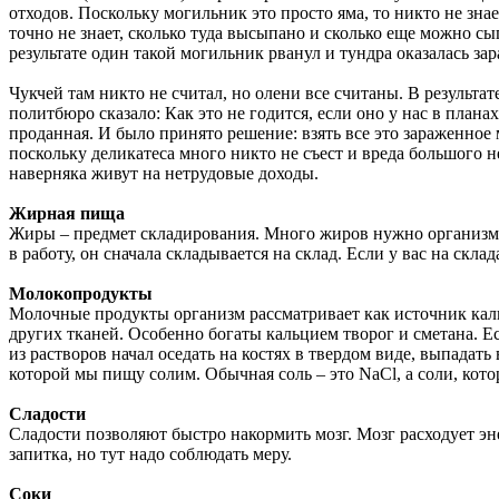
отходов. Поскольку могильник это просто яма, то никто не зна
точно не знает, сколько туда высыпано и сколько еще можно сы
результате один такой могильник рванул и тундра оказалась 
Чукчей там никто не считал, но олени все считаны. В результа
политбюро сказало: Как это не годится, если оно у нас в плана
проданная. И было принято решение: взять все это зараженное 
поскольку деликатеса много никто не съест и вреда большого не
наверняка живут на нетрудовые доходы.
Жирная пища
Жиры – предмет складирования. Много жиров нужно организму, у
в работу, он сначала складывается на склад. Если у вас на скла
Молокопродукты
Молочные продукты организм рассматривает как источник каль
других тканей. Особенно богаты кальцием творог и сметана. Есл
из растворов начал оседать на костях в твердом виде, выпадать 
которой мы пищу солим. Обычная соль – это NaCl, а соли, кот
Сладости
Сладости позволяют быстро накормить мозг. Мозг расходует эн
запитка, но тут надо соблюдать меру.
Соки