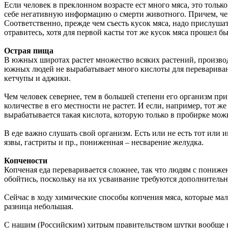
Если человек в преклонном возрасте ест много мяса, это тольк
себе негативную информацию о смерти животного. Причем, чем
Соответственно, прежде чем съесть кусок мяса, надо прислушат
отравитесь, хотя для первой касты тот же кусок мяса прошел б
Острая пища
В южных широтах растет множество всяких растений, произво
южных людей не вырабатывает много кислоты для переваривани
кетчупы и аджики.
Чем человек севернее, тем в большей степени его организм при
количестве в его местности не растет. И если, например, тот же
вырабатывается такая кислота, которую только в пробирке мож
В еде важно слушать свой организм. Есть или не есть тот или
язвы, гастриты и пр., пониженная – несварение желудка.
Копчености
Копченая еда переваривается сложнее, так что людям с понижен
обойтись, поскольку на их усваивание требуются дополнительн
Сейчас в ходу химические способы копчения мяса, которые мал
разница небольшая.
С нашим (Российским) хитрым правительством шутки вообще пл