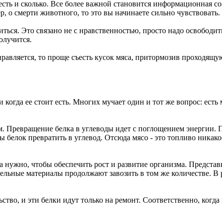
есть и сколько. Все более важной становится информационная с
 о смерти животного, то это вы начинаете сильно чувствовать.
титься. Это связано не с нравственностью, просто надо освободит
олучится.
справляется, то проще съесть кусок мяса, притормозив проходящу
 когда ее стоит есть. Многих мучает один и тот же вопрос: есть
м. Превращение белка в углеводы идет с поглощением энергии.
ы белок превратить в углевод. Отсюда мясо - это топливо никак
 нужно, чтобы обеспечить рост и развитие организма. Представь
тельные материалы продолжают завозить в том же количестве. В 
тво, и эти белки идут только на ремонт. Соответственно, когда 