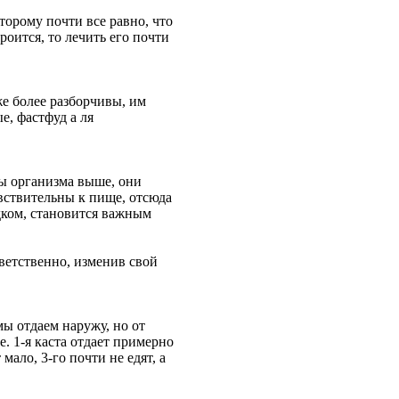
торому почти все равно, что
роится, то лечить его почти
же более разборчивы, им
е, фастфуд а ля
ты организма выше, они
увствительны к пище, отсюда
дком, становится важным
тветственно, изменив свой
мы отдаем наружу, но от
. 1-я каста отдает примерно
мало, 3-го почти не едят, а