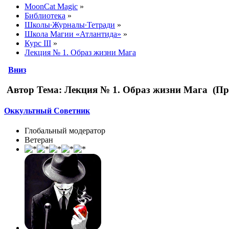
MoonCat Magic
»
Библиотека
»
Школы∙Журналы∙Тетради
»
Школа Магии «Атлантида»
»
Курс III
»
Лекция № 1. Образ жизни Мага
Вниз
Автор
Тема: Лекция № 1. Образ жизни Мага (Про
Оккультный Советник
Глобальный модератор
Ветеран