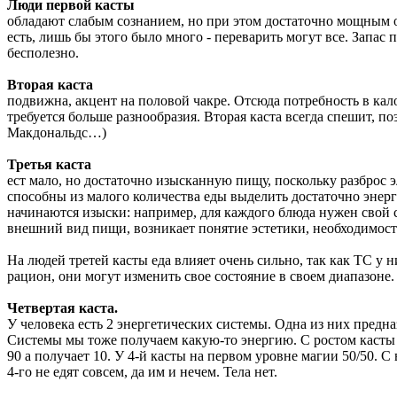
Люди первой касты
обладают слабым сознанием, но при этом достаточно мощным ор
есть, лишь бы этого было много - переварить могут все. Запас 
бесполезно.
Вторая каста
подвижна, акцент на половой чакре. Отсюда потребность в кал
требуется больше разнообразия. Вторая каста всегда спешит, п
Макдональдс…)
Третья каста
ест мало, но достаточно изысканную пищу, поскольку разброс
способны из малого количества еды выделить достаточно энерг
начинаются изыски: например, для каждого блюда нужен свой 
внешний вид пищи, возникает понятие эстетики, необходимость
На людей третей касты еда влияет очень сильно, так как ТС у 
рацион, они могут изменить свое состояние в своем диапазоне.
Четвертая каста.
У человека есть 2 энергетических системы. Одна из них предна
Системы мы тоже получаем какую-то энергию. С ростом касты че
90 а получает 10. У 4-й касты на первом уровне магии 50/50. С 
4-го не едят совсем, да им и нечем. Тела нет.