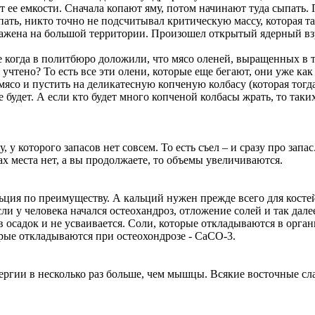
ет ее емкости. Сначала копают яму, потом начинают туда сыпать.
пать, никто точно не подсчитывал критическую массу, которая т
заражена на большой территории. Произошел открытый ядерный в
те когда в политбюро доложили, что мясо оленей, выращенных в т
х учтено? То есть все эти олени, которые еще бегают, они уже ка
мясо и пустить на деликатесную копченую колбасу (которая тогд
 будет. А если кто будет много копченой колбасы жрать, то таки
 которого запасов нет совсем. То есть съел – и сразу про запас
дах места нет, а вы продолжаете, то объемы увеличиваются.
ция по преимуществу. А кальций нужен прежде всего для костей
и у человека начался остеохандроз, отложение солей и так далее
в осадок и не усваивается. Соли, которые откладываются в органи
орые откладываются при остеохондрозе - CaCO-3.
ергии в несколько раз больше, чем мышцы. Всякие восточные сла