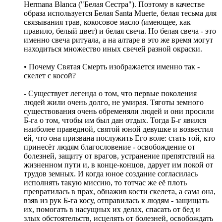
Hermana Blanca ("Белая Сестра"). Поэтому в качестве
образа используется Белая Santa Muerte, белая тесьма для
связывания трав, кокосовое масло (имеющее, как
правило, белый цвет) и белая свеча. Но белая свеча - это
именно свеча ритуала, а на алтаре в это же время могут
находиться множество иных свечей разной окраски.
• Почему Святая Смерть изображается именно так -
скелет с косой?
- Существует легенда о том, что первые поколения
людей жили очень долго, не умирая. Тяготы земного
существования очень обременяли людей и они просили
Б-га о том, чтобы им был дан отдых. Тогда Б-г явился
наиболее праведной, святой юной девушке и возвестил
ей, что она призвана послужить Его воле: стать той, кто
принесёт людям благословение - освобождение от
болезней, защиту от врагов, устранение препятствий на
жизненном пути и, в конце-концов, дарует им покой от
трудов земных. И когда юное создание согласилась
исполнять такую миссию, то тотчас же её плоть
превратилась в прах, обнажив кости скелета, а сама она,
взяв из рук Б-га косу, отправилась к людям - защищать
их, помогать в насущных их делах, спасать от бед и
злых обстоятельств, исцелять от болезней, освобождать