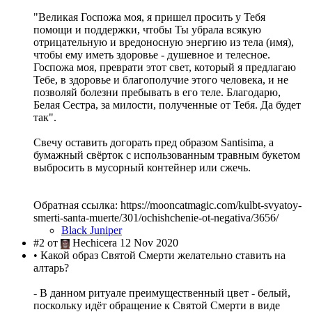
"Великая Госпожа моя, я пришел просить у Тебя
помощи и поддержки, чтобы Ты убрала всякую
отрицательную и вредоносную энергию из тела (имя),
чтобы ему иметь здоровье - душевное и телесное.
Госпожа моя, преврати этот свет, который я предлагаю
Тебе, в здоровье и благополучие этого человека, и не
позволяй болезни пребывать в его теле. Благодарю,
Белая Сестра, за милости, полученные от Тебя. Да будет
так".
Свечу оставить догорать пред образом Santisima, а
бумажный свёрток с использованным травным букетом
выбросить в мусорный контейнер или сжечь.
Обратная ссылка: https://mooncatmagic.com/kulbt-svyatoy-
smerti-santa-muerte/301/ochishchenie-ot-negativa/3656/
Black Juniper
#2 от
Hechicera 12 Nov 2020
• Какой образ Святой Смерти желательно ставить на
алтарь?
- В данном ритуале преимущественный цвет - белый,
поскольку идёт обращение к Святой Смерти в виде