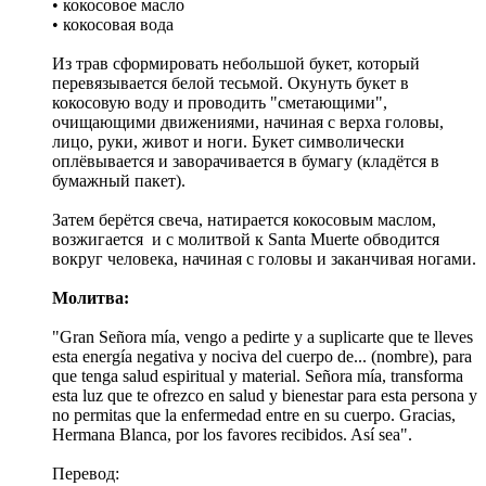
• кокосовое масло
• кокосовая вода
Из трав сформировать небольшой букет, который
перевязывается белой тесьмой. Окунуть букет в
кокосовую воду и проводить "сметающими",
очищающими движениями, начиная с верха головы,
лицо, руки, живот и ноги. Букет символически
оплёвывается и заворачивается в бумагу (кладётся в
бумажный пакет).
Затем берётся свеча, натирается кокосовым маслом,
возжигается и с молитвой к Santa Muerte обводится
вокруг человека, начиная с головы и заканчивая ногами.
Молитва:
"Gran Señora mía, vengo a pedirte y a suplicarte que te lleves
esta energía negativa y nociva del cuerpo de... (nombre), para
que tenga salud espiritual y material. Señora mía, transforma
esta luz que te ofrezco en salud y bienestar para esta persona y
no permitas que la enfermedad entre en su cuerpo. Gracias,
Hermana Blanca, por los favores recibidos. Así sea".
Перевод: