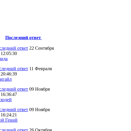
Последний ответ
22 Сентября
 12:05:30
ида
11 Февраля
 20:46:39
игайл
09 Ноября
 16:36:47
ходей
09 Ноября
 16:24:21
ой Гений
26 Октября