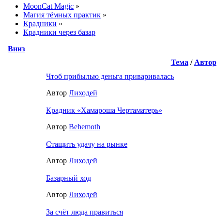
MoonCat Magic
»
Магия тёмных практик
»
Крадники
»
Крадники через базар
Вниз
Тема
/
Автор
Чтоб прибылью деньга приваривалась
Автор
Лиходей
Крадник «Хамароша Чертаматерь»
Автор
Behemoth
Стащить удачу на рынке
Автор
Лиходей
Базарный ход
Автор
Лиходей
За счёт люда правиться