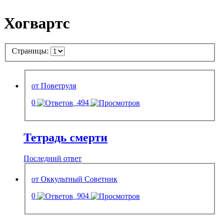
Хогвартс
Страницы:
от Поветруля
0
494
Тетрадь смерти
Последний ответ
от Оккультный Советник
0
904