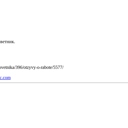
оветник.
vetnika/396/otzyvy-o-rabote/5577/
c.com