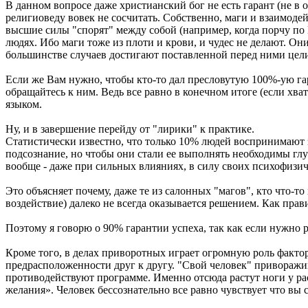
В данном вопросе даже христианский бог не есть гарант (не в о
религиоведу вовек не сосчитать. Собственно, маги и взаимоде
высшие силы "спорят" между собой (например, когда порчу по 
людях. Ибо маги тоже из плоти и крови, и чудес не делают. Он
большинстве случаев достигают поставленной перед ними цел
Если же Вам нужно, чтобы кто-то дал пресловутую 100%-ую га
обращайтесь к ним. Ведь все равно в конечном итоге (если хват
языком.
Ну, и в завершение перейду от "лирики" к практике.
Статистически известно, что только 10% людей воспринимаю
подсознание, но чтобы они стали ее выполнять необходимы г
вообще - даже при сильных влияниях, в силу своих психофизи
Это объясняет почему, даже те из салонных "магов", кто что-т
воздействие) далеко не всегда оказывается решением. Как прав
Поэтому я говорю о 90% гарантии успеха, так как если нужно ра
Кроме того, в делах приворотных играет огромную роль фактор
предрасположенности друг к другу. "Свой человек" приворажива
противодействуют программе. Именно отсюда растут ноги у ра
желания». Человек бессознательно все равно чувствует что вы 