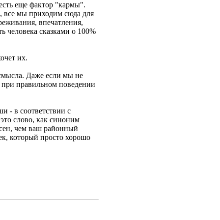
есть еще фактор "кармы".
, все мы приходим сюда для
реживания, впечатления,
ть человека сказками о 100%
очет их.
смысла. Даже если мы не
о при правильном поведении
ши - в соответствии с
 это слово, как синоним
есен, чем ваш районный
век, который просто хорошо