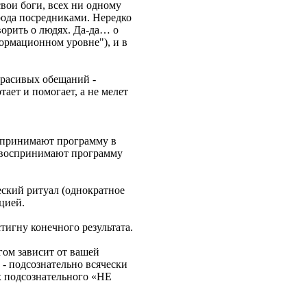
свои боги, всех ни одному
 рода посредниками. Нередко
ворить о людях. Да-да… о
формационном уровне"), и в
красивых обещаний -
тает и помогает, а не мелет
% принимают программу в
е воспринимают программу
ческий ритуал (однократное
цией.
стигну конечного результата.
гом зависит от вашей
 - подсознательно всячески
х подсознательного «НЕ