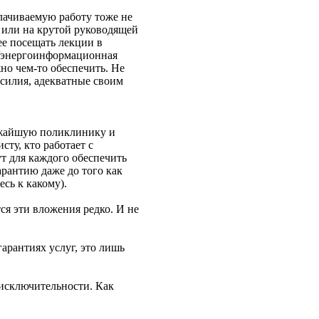
плачиваемую работу тоже не
е или на крутой руководящей
ее посещать лекции в
ия/энергоинформационная
но чем-то обеспечить. Не
усилия, адекватные своим
лижайшую поликлинику и
сту, кто работает с
ут для каждого обеспечить
рантию даже до того как
сь к какому).
тся эти вложения редко. И не
гарантиях услуг, это лишь
 исключительности. Как