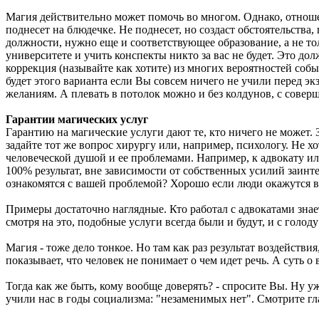
Магия действительно может помочь во многом. Однако, отношени
поднесет на блюдечке. Не поднесет, но создаст обстоятельства
должности, нужно еще и соответствующее образование, а не тол
университете и учить конспекты никто за вас не будет. Это д
коррекция (называйте как хотите) из многих вероятностей собы
будет этого варианта если Вы совсем ничего не учили перед э
желаниям. А плевать в потолок можно и без колдунов, с сове
Гарантии магических услуг
Гарантию на магические услуги дают те, кто ничего не может
задайте тот же вопрос хирургу или, например, психологу. Не хо
человеческой душой и ее проблемами. Например, к адвокату ил
100% результат, вне зависимости от собственных усилий заин
ознакомятся с вашей проблемой? Хорошо если люди окажутся в
Примеры достаточно наглядные. Кто работал с адвокатами знает
смотря на это, подобные услуги всегда были и будут, и с голод
Магия - тоже дело тонкое. Но там как раз результат воздействия
показывает, что человек не понимает о чем идет речь. А суть о
Тогда как же быть, кому вообще доверять? - спросите Вы. Ну 
учили нас в годы социализма: "незаменимых нет". Смотрите гла