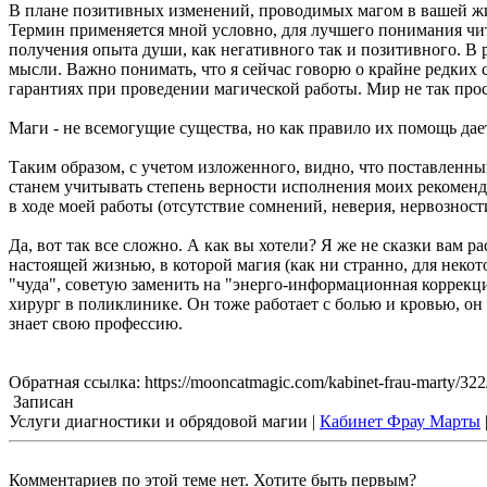
В плане позитивных изменений, проводимых магом в вашей жиз
Термин применяется мной условно, для лучшего понимания чит
получения опыта души, как негативного так и позитивного. В 
мысли. Важно понимать, что я сейчас говорю о крайне редких с
гарантиях при проведении магической работы. Мир не так прост
Маги - не всемогущие существа, но как правило их помощь дает
Таким образом, с учетом изложенного, видно, что поставленны
станем учитывать степень верности исполнения моих рекоменд
в ходе моей работы (отсутствие сомнений, неверия, нервозност
Да, вот так все сложно. А как вы хотели? Я же не сказки вам р
настоящей жизнью, в которой магия (как ни странно, для неко
"чуда", советую заменить на "энерго-информационная коррекци
хирург в поликлинике. Он тоже работает с болью и кровью, он
знает свою профессию.
Обратная ссылка: https://mooncatmagic.com/kabinet-frau-marty/322
Записан
Услуги диагностики и обрядовой магии |
Кабинет Фрау Марты
Комментариев по этой теме нет. Хотите быть первым?