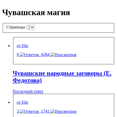
Чувашская магия
Страницы:
от Eliz
0
6284
Чувашские народные заговоры (Е.
Федотова)
Последний ответ
от Eliz
3
1741