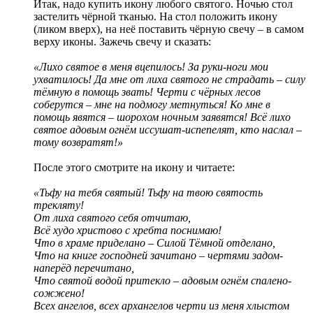
Итак, надо купить икону любого святого. Ночью стол
застелить чёрной тканью. На стол положить икону
(ликом вверх), на неё поставить чёрную свечу – в самом
верху иконы. Зажечь свечу и сказать:
«Лихо святое в меня вцепилось! За руки-ноги мои
ухватилось! Да мне от лиха святого не страдать – силу
тёмную в помощь звать! Черти с чёрных лесов
соберутся – мне на подмогу метнуться! Ко мне в
помощь явятся – шорохом ночным заявятся! Всё лихо
святое адовым огнём иссушат-испепелят, кто наслал –
тому возвратят!»
После этого смотрите на икону и читаете:
«Тьфу на тебя святый! Тьфу на твою святость
трекляту!
От лиха святого себя отчитаю,
Всё худо христово с хребта поснимаю!
Что в храме приделано – Силой Тёмной отделано,
Что на книге господней зачитано – чертями задом-
наперёд перечитано,
Что святой водой притекло – адовым огнём спалено-
сожжено!
Всех ангелов, всех архангелов черти из меня хлыстом