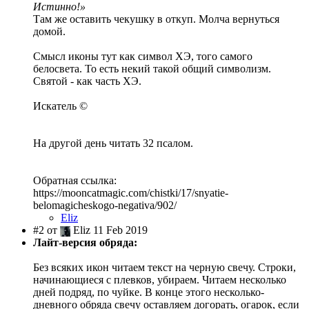
Истинно!»
Там же оставить чекушку в откуп. Молча вернуться
домой.
Смысл иконы тут как символ ХЭ, того самого
белосвета. То есть некий такой общий символизм.
Святой - как часть ХЭ.
Искатель ©
На другой день читать 32 псалом.
Обратная ссылка:
https://mooncatmagic.com/chistki/17/snyatie-
belomagicheskogo-negativa/902/
Eliz
#2 от
Eliz 11 Feb 2019
Лайт-версия обряда:
Без всяких икон читаем текст на черную свечу. Строки,
начинающиеся с плевков, убираем. Читаем несколько
дней подряд, по чуйке. В конце этого несколько-
дневного обряда свечу оставляем догорать, огарок, если