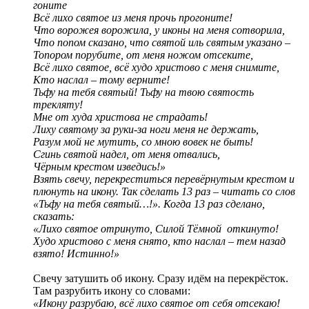
гоните
Всё лихо святое из меня прочь прогоните!
Что ворожея ворожила, у иконы на меня сотворила,
Что попом сказано, что святой иль святым указано –
Топором порубите, от меня ножом отсеките,
Всё лихо святое, всё худо христово с меня снимите,
Кто наслал – тому верните!
Тьфу на тебя святый! Тьфу на твою святость
трекляту!
Мне от худа христова не страдать!
Лиху святому за руки-за ноги меня не держать,
Разум мой не мутить, со мною вовек не быть!
Сгинь святой надел, от меня отвались,
Чёрным крестом изведись!»
Взять свечу, перекреститься перевёрнутым крестом и
плюнуть на икону. Так сделать 13 раз – читать со слов
«Тьфу на тебя святый…!». Когда 13 раз сделано,
сказать:
«Лихо святое отринуто, Силой Тёмной откинуто!
Худо христово с меня снято, кто наслал – тем назад
взято! Истинно!»
Свечу затушить об икону. Сразу идём на перекрёсток.
Там разрубить икону со словами:
«Икону разрубаю, всё лихо святое от себя отсекаю!