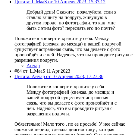
Цитата: L.MaaS от 10 Апреля 2023, 15:33:12
Добрый день! Скажите пожалуйста, если я
ставлю защиту на подругу, живущую в
другом городе, по фотографии, то как мне
быть с этим фото? переслать его по почте?
Положите в конверт и храните у себя. Между
фотографией (свежая, до месяца) и вашей подругой
существует астральная связь, что вы делаете с фото
произойдёт и с ней. Надеюсь, что вы проводите ритуал с
разрешения подруги.
Анчар
#64 от
L.MaaS 11 Apr 2023
Цитата: Анчар от 10 Апреля 2023, 17:27:36
Положите в конверт и храните у себя.
Между фотографией (свежая, до месяца) и
вашей подругой существует астральная
связь, что вы делаете с фото произойдёт и с
ней. Надеюсь, что вы проводите ритуал с
разрешения подруги.
Обязательно! Мало того , по ее просьбе! У нее сейчас
сложный период, сделала диагностику , которая
показала влияние со стороны (порча). Сил к подруги,