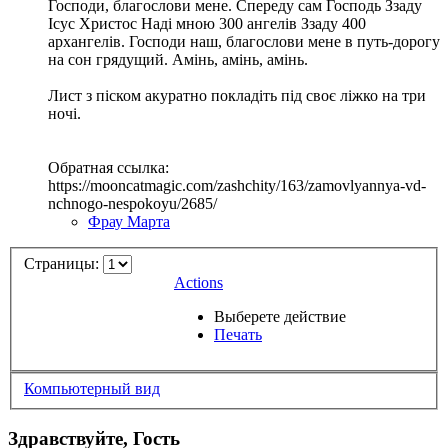
Господи, благослови мене. Спереду сам Господь Ззаду
Ісус Христос Наді мною 300 ангелів Ззаду 400
архангелів. Господи наш, благослови мене в путь-дорогу
на сон грядущий. Амінь, амінь, амінь.
Лист з піском акуратно покладіть під своє ліжко на три
ночі.
Обратная ссылка:
https://mooncatmagic.com/zashchity/163/zamovlyannya-vd-
nchnogo-nespokoyu/2685/
Фрау Марта
Страницы:
Actions
Выберете действие
Печать
Компьютерный вид
Здравствуйте, Гость