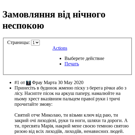
Замовляння від нічного
неспокою
Страницы:
Actions
Выберете действие
Печать
#1 от
Фрау Марта 30 May 2020
Принесіть в будинок жменю піску з берега річки або з
лісу. Насипте пісок на аркуш паперу, намалюйте на
ньому хрест вказівним пальцем правої руки і тричі
прочитайте змову:
Святий отче Миколаю, ти візьми ключ від раю, ти
закрий очі лиходієві, руки та ноги, шляхи та дороги. А
ти, пресвята Марія, накрий мене своєю темною святою
ризою від всіх лиходіїв, лиходіїв, ненависних людей.