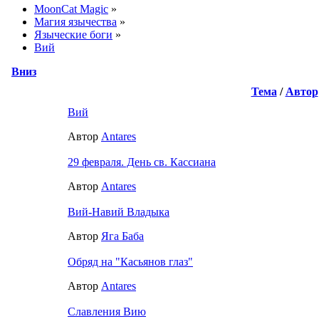
MoonCat Magic
»
Магия язычества
»
Языческие боги
»
Вий
Вниз
Тема
/
Автор
Вий
Автор
Antares
29 февраля. День св. Кассиана
Автор
Antares
Вий-Навий Владыка
Автор
Яга Баба
Обряд на "Касьянов глаз"
Автор
Antares
Славления Вию