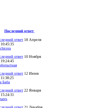
Последний ответ
18 Апреля
 10:45:35
chicera
10 Ноября
 19:24:45
бопытная
12 Июня
 11:38:25
а Баба
22 Января
 15:24:31
tares
21 Декабря