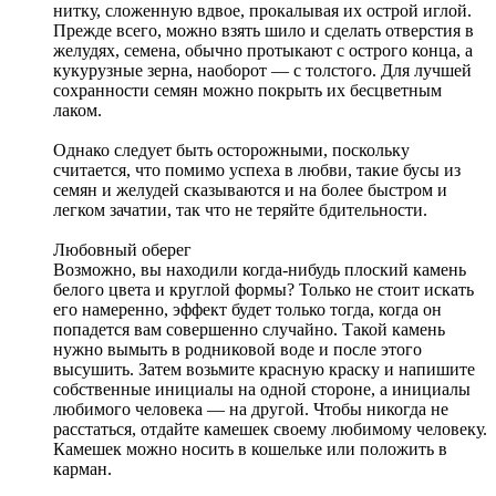
нитку, сложенную вдвое, прокалывая их острой иглой.
Прежде всего, можно взять шило и сделать отверстия в
желудях, семена, обычно протыкают с острого конца, а
кукурузные зерна, наоборот — с толстого. Для лучшей
сохранности семян можно покрыть их бесцветным
лаком.
Однако следует быть осторожными, поскольку
считается, что помимо успеха в любви, такие бусы из
семян и желудей сказываются и на более быстром и
легком зачатии, так что не теряйте бдительности.
Любовный оберег
Возможно, вы находили когда-нибудь плоский камень
белого цвета и круглой формы? Только не стоит искать
его намеренно, эффект будет только тогда, когда он
попадется вам совершенно случайно. Такой камень
нужно вымыть в родниковой воде и после этого
высушить. Затем возьмите красную краску и напишите
собственные инициалы на одной стороне, а инициалы
любимого человека — на другой. Чтобы никогда не
расстаться, отдайте камешек своему любимому человеку.
Камешек можно носить в кошельке или положить в
карман.