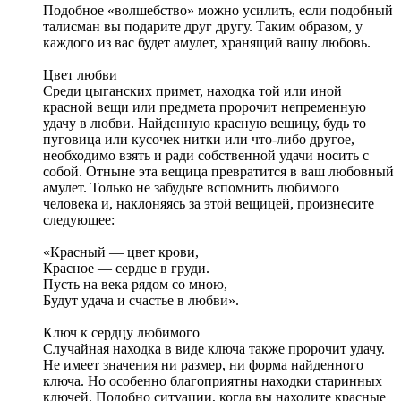
Подобное «волшебство» можно усилить, если подобный
талисман вы подарите друг другу. Таким образом, у
каждого из вас будет амулет, хранящий вашу любовь.
Цвет любви
Среди цыганских примет, находка той или иной
красной вещи или предмета пророчит непременную
удачу в любви. Найденную красную вещицу, будь то
пуговица или кусочек нитки или что-либо другое,
необходимо взять и ради собственной удачи носить с
собой. Отныне эта вещица превратится в ваш любовный
амулет. Только не забудьте вспомнить любимого
человека и, наклоняясь за этой вещицей, произнесите
следующее:
«Красный — цвет крови,
Красное — сердце в груди.
Пусть на века рядом со мною,
Будут удача и счастье в любви».
Ключ к сердцу любимого
Случайная находка в виде ключа также пророчит удачу.
Не имеет значения ни размер, ни форма найденного
ключа. Но особенно благоприятны находки старинных
ключей. Подобно ситуации, когда вы находите красные