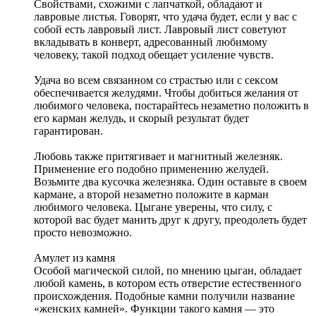
Свойствами, схожими с лапчаткой, обладают и
лавровые листья. Говорят, что удача будет, если у вас с
собой есть лавровый лист. Лавровый лист советуют
вкладывать в конверт, адресованный любимому
человеку, такой подход обещает усиление чувств.
Удача во всем связанном со страстью или с сексом
обеспечивается желудями. Чтобы добиться желания от
любимого человека, постарайтесь незаметно положить в
его карман желудь, и скорый результат будет
гарантирован.
Любовь также притягивает и магнитный железняк.
Применение его подобно применению желудей.
Возьмите два кусочка железняка. Один оставьте в своем
кармане, а второй незаметно положите в карман
любимого человека. Цыгане уверены, что силу, с
которой вас будет манить друг к другу, преодолеть будет
просто невозможно.
Амулет из камня
Особой магической силой, по мнению цыган, обладает
любой камень, в котором есть отверстие естественного
происхождения. Подобные камни получили название
«женских камней». Функции такого камня — это