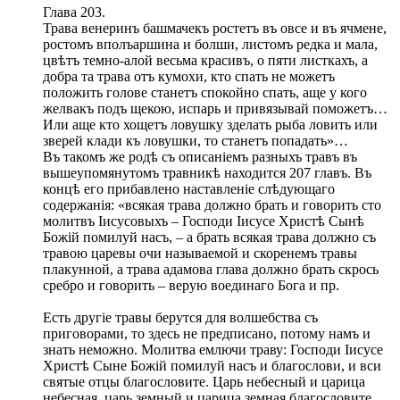
Глава 203.
Трава венеринъ башмачекъ ростетъ въ овсе и въ ячмене,
ростомъ вполъаршина и болши, листомъ редка и мала,
цвѣтъ темно-алой весьма красивъ, о пяти листкахъ, а
добра та трава отъ кумохи, кто спать не можетъ
положить голове станетъ спокойно спать, аще у кого
желвакъ подъ щекою, испарь и привязывай поможетъ…
Или аще кто хощетъ ловушку зделать рыба ловить или
зверей клади къ ловушки, то станетъ попадать»…
Въ такомъ же родѣ съ описаніемъ разныхъ травъ въ
вышеупомянутомъ травникѣ находится 207 главъ. Въ
концѣ его прибавлено наставленіе слѣдующаго
содержанія: «всякая трава должно брать и говорить сто
молитвъ Iисусовыхъ – Господи Iисусе Христѣ Сынѣ
Божій помилуй насъ, – а брать всякая трава должно съ
травою царевы очи называемой и скоренемъ травы
плакунной, а трава адамова глава должно брать скрось
сребро и говорить – верую воединаго Бога и пр.
Есть другіе травы берутся для волшебства съ
приговорами, то здесь не предписано, потому намъ и
знать неможно. Молитва емлючи траву: Господи Iисусе
Христѣ Сыне Божій помилуй насъ и благослови, и вси
святые отцы благословите. Царь небесный и царица
небесная, царь земный и царица земная благословите