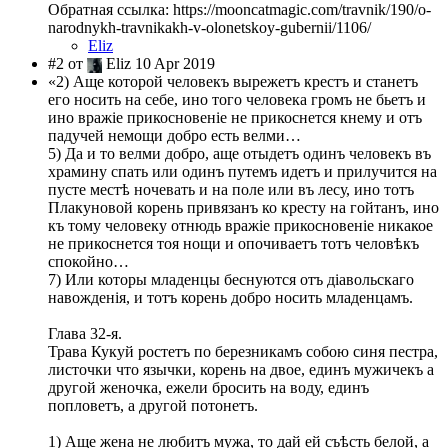
Обратная ссылка: https://mooncatmagic.com/travnik/190/o-
narodnykh-travnikakh-v-olonetskoy-gubernii/1106/
Eliz
#2 от
Eliz 10 Apr 2019
«2) Аще которой человекъ вырежетъ крестъ и станетъ
его носить на себе, ино того человека громъ не бьетъ и
ино вражіе прикосновеніе не прикоснется кнему и отъ
падучей немощи добро есть велми…
5) Да и то велми добро, аще отыдетъ одинъ человекъ въ
храмину спать или одинъ путемъ идетъ и прилучится на
пусте местѣ ночевать и на поле или въ лесу, ино тотъ
Плакуновой корень привязанъ ко кресту на гойтанъ, ино
къ тому человеку отнюдь вражіе прикосновеніе никакое
не прикоснется тоя нощи и опочиваетъ тотъ человѣкъ
спокойно…
7) Или которы младенцы беснуются отъ діавольскаго
навожденія, и тотъ корень добро носить младенцамъ.
Глава 32-я.
Трава Кукуй ростетъ по березникамъ собою синя пестра,
листочки что язычки, корень на двое, единъ мужичекъ а
другой женочка, ежели бросить на воду, единъ
попловетъ, а другой потонетъ.
1) Аще жена не любитъ мужа, то дай ей съѣсть белой, а