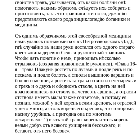
свойства травъ, указывается, отъ какой болѣзни онѣ
помогаютъ, какимъ образомъ слѣдуетъ ихъ собирать и
приготовлять, такъ что травники эти по содержанію
представляютъ своего рода энциклопедію ботаники и
медицины.
Съ однимъ образчикомъ этой своеобразной медицины
намъ удалось познакомиться въ Петрозаводскомъ уѣздѣ,
гдѣ случайно въ наши руки достался отъ одного стараго
крестьянина деревни Сельги рукописный травникъ.
Чтобы дать понятіе о немъ, приводимъ нѣсколько
отрывковъ (сохраняя правописаніе рукописи). «Глава 16-
я – трава Плакунъ ростетъ по лугамъ и подле рекъ и по
пескамъ и подле болотъ, а стволы вышиною варшинъ и
болши и менши, а ростетъ та трава о пяти и о четырехъ и
о трехъ и о двухъ и ободномъ стволе, а цветъ на ней
красновишневъ по стволу на четверть аршина, а отрасли
отствола имеетъ малы также соцветомъ, а потому ея
познать можной у ней корень велми крепокъ, и отраслей
у него много, а столь корень его крепокъ, что топоромъ
насилу урубишъ, а пригодна она по многимъ
лекарствамъ: 1) взять той травы корень и тотъ корень
велми добръ отъ всякого ухищренія бесовскаго, и
бегаютъ отъ него бесове».