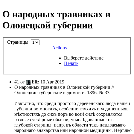
О народных травниках в
Олонецкой губернии
Страницы:
Actions
Выберете действие
Печать
#1 от
Eliz 10 Apr 2019
О народных травниках в Олонецкой губернии //
Олонецкие губернские ведомости. 1896. № 33.
Извѣстно, что среди простого деревенскаго люда нашей
губерніи во многихъ, особенно глухихъ и уединенныхъ
мѣстностяхъ до сихъ поръ во всей силѣ сохраняются
разные суевѣрные обычаи, унаслѣдованные отъ
глубокой старины, напр. въ области такъ называемаго
народнаго знахарства или народной медицины. Нерѣдко