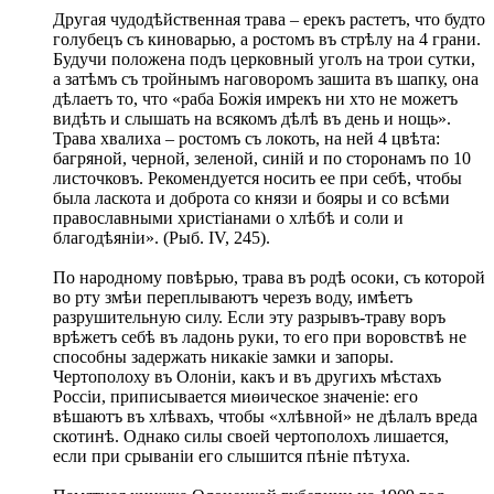
Другая чудодѣйственная трава – ерекъ растетъ, что будто
голубецъ съ киноварью, а ростомъ въ стрѣлу на 4 грани.
Будучи положена подъ церковный уголъ на трои сутки,
а затѣмъ съ тройнымъ наговоромъ зашита въ шапку, она
дѣлаетъ то, что «раба Божiя имрекъ ни хто не можетъ
видѣть и слышать на всякомъ дѣлѣ въ день и нощь».
Трава хвалиха – ростомъ съ локоть, на ней 4 цвѣта:
багряной, черной, зеленой, синiй и по сторонамъ по 10
листочковъ. Рекомендуется носить ее при себѣ, чтобы
была ласкота и доброта со князи и бояры и со всѣми
православными христiанами о хлѣбѣ и соли и
благодѣянiи». (Рыб. IV, 245).
По народному повѣрью, трава въ родѣ осоки, съ которой
во рту змѣи переплываютъ черезъ воду, имѣетъ
разрушительную силу. Если эту разрывъ-траву воръ
врѣжетъ себѣ въ ладонь руки, то его при воровствѣ не
способны задержать никакiе замки и запоры.
Чертополоху въ Олонiи, какъ и въ другихъ мѣстахъ
Россiи, приписывается миөическое значенiе: его
вѣшаютъ въ хлѣвахъ, чтобы «хлѣвной» не дѣлалъ вреда
скотинѣ. Однако силы своей чертополохъ лишается,
если при срыванiи его слышится пѣнiе пѣтуха.