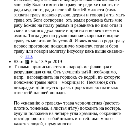
мне рабу Божію взяти сію траву не ради хитрости, не
ради мудрости, ради великой Божіей милости (самъ
захвати траву правою рукою, держи и говори) а ты мать
трава отъ Бога сотворена, отъ земли рождена быть мне
рабу Божію на ползу рабамъ и рабынямъ во имя отца и
сына и святаго духа ныне и присно и во веки векомъ
аминь. Тогда другою рукою окопавъ коренья и вырви
траву съ молитвою Iисусовой. Итакъ всякого рода траву
первое проговори показанную молитву, тогда и бери
траву или говори молитву Iисусову какъ выше сказано».
Eliz
#3 от
Eliz 13 Apr 2019
Травамъ приписывается въ народѣ исцѣляющая и
разрущающая сила. Отъ укушенiя змѣй необходимо,
напр., наговаривать на горшокъ съ водой, въ которую
положено травы нячи – мокрицы (с. Песчаное); отъ
лихорадки дѣйствуетъ трава, проросшая въ глазныхъ
отверстiй павшей лошади.
По «сказанiю о травахъ» трава чернолистная (растетъ
плотно, тоненька, а листья нѣту) походитъ на костеръ,
будучи положена на четыре угла храмины, сохраняетъ
послѣднюю отъ разбойниковъ и татей: имъ много
кажется людей, шуму много».