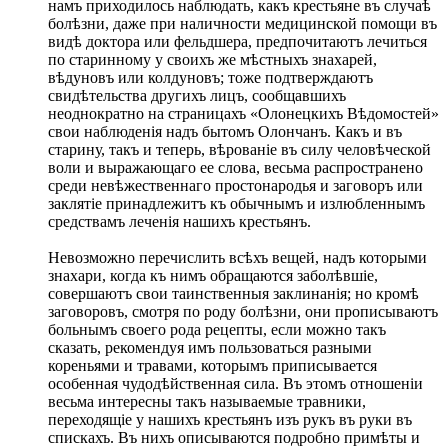
намъ приходилось наблюдать, какъ крестьяне въ случаѣ
болѣзни, даже при наличности медицинской помощи въ
видѣ доктора или фельдшера, предпочитаютъ лечиться
по старинному у своихъ же мѣстныхъ знахарей,
вѣдуновъ или колдуновъ; тоже подтверждаютъ
свидѣтельства другихъ лицъ, сообщавшихъ
неоднократно на страницахъ «Олонецкихъ Вѣдомостей»
свои наблюденія надъ бытомъ Олончанъ. Какъ и въ
старину, такъ и теперь, вѣрованіе въ силу человѣческой
воли и выражающаго ее слова, весьма распространено
среди невѣжественнаго простонародья и заговоръ или
заклятіе принадлежитъ къ обычнымъ и излюбленнымъ
средствамъ леченія нашихъ крестьянъ.
Невозможно перечислить всѣхъ вещей, надъ которыми
знахари, когда къ нимъ обращаются заболѣвшіе,
совершаютъ свои таинственныя заклинанія; но кромѣ
заговоровъ, смотря по роду болѣзни, они прописываютъ
больнымъ своего рода рецепты, если можно такъ
сказать, рекомендуя имъ пользоваться разными
кореньями и травами, которымъ приписывается
особенная чудодѣйственная сила. Въ этомъ отношеніи
весьма интересны такъ называемые травники,
переходящіе у нашихъ крестьянъ изъ рукъ въ руки въ
спискахъ. Въ нихъ описываются подробно примѣты и