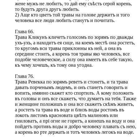
жене мужъ не любитъ, то дай ему съѣсть серой корень,
то будутъ друга другъ любить.
2) Аще кто цветъ той травы на голове держитъ и того
человека все люди любить станутъ и почитать.
Глава 66.
Трава Кликунъ кличетъ голосомъ по зорямъ по дважды
ухъ-ухъ, а находитъ ея сице, на коемъ местѣ она ростетъ,
то кругомъ вси травы приклонны къ ней, а она въ
середине стоитъ, а корень тоя травы яко человекъ, все
подобіе человеческое, а силу она имеетъ въ себе такую,
къ чему хочешъ, къ тому она угодна.
Глава 76.
Трава Ревекка по зорямъ реветъ и стонетъ, и та трава
давать порченымъ людемъ, и онъ станетъ говорить и
вопить, имянно скажет кто спортилъ. А кому положить
въ головы и онъ все скажетъ, что думаетъ на тебя. Также
и женщине положишъ и она все скажетъ скѣмъ живетъ,
а ростетъ та трава въ воде и близъ воды ростомъ въ
локоть листомъ красновата цвѣтъ малиновъ или
гниловатъ, а прі огне не горитъ, а кинешъ на воду и она
пойдетъ противъ воды и добро человеку плавать съ нею,
а корень во рте держать и тотъ человекъ легокъ на воде.