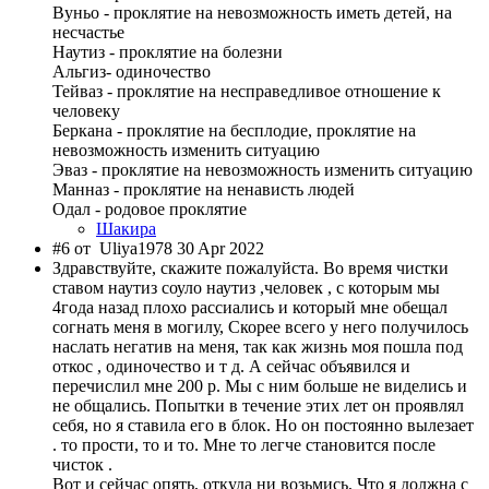
Вуньо - проклятие на невозможность иметь детей, на
несчастье
Наутиз - проклятие на болезни
Альгиз- одиночество
Тейваз - проклятие на несправедливое отношение к
человеку
Беркана - проклятие на бесплодие, проклятие на
невозможность изменить ситуацию
Эваз - проклятие на невозможность изменить ситуацию
Манназ - проклятие на ненависть людей
Одал - родовое проклятие
Шакира
#6 от
Uliya1978 30 Apr 2022
Здравствуйте, скажите пожалуйста. Во время чистки
ставом наутиз соуло наутиз ,человек , с которым мы
4года назад плохо рассиались и который мне обещал
согнать меня в могилу, Скорее всего у него получилось
наслать негатив на меня, так как жизнь моя пошла под
откос , одиночество и т д. А сейчас объявился и
перечислил мне 200 р. Мы с ним больше не виделись и
не общались. Попытки в течение этих лет он проявлял
себя, но я ставила его в блок. Но он постоянно вылезает
. то прости, то и то. Мне то легче становится после
чисток .
Вот и сейчас опять, откуда ни возьмись, Что я должна с