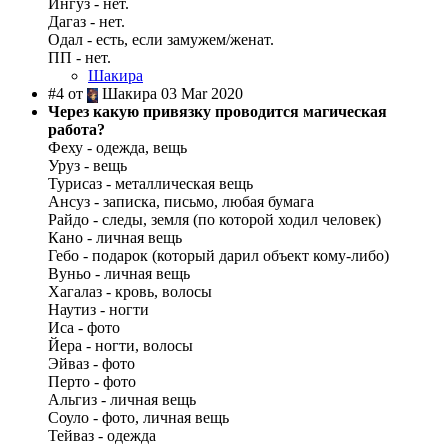
Ингуз - нет.
Дагаз - нет.
Одал - есть, если замужем/женат.
ПП - нет.
Шакира
#4 от
Шакира 03 Mar 2020
Через какую привязку проводится магическая
работа?
Феху - одежда, вещь
Уруз - вещь
Турисаз - металлическая вещь
Ансуз - записка, письмо, любая бумага
Райдо - следы, земля (по которой ходил человек)
Кано - личная вещь
Гебо - подарок (который дарил объект кому-либо)
Вуньо - личная вещь
Хагалаз - кровь, волосы
Наутиз - ногти
Иса - фото
Йера - ногти, волосы
Эйваз - фото
Перто - фото
Альгиз - личная вещь
Соуло - фото, личная вещь
Тейваз - одежда