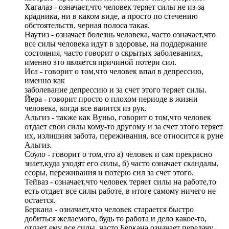
Хагалаз - означает,что человек теряет силы не из-за
крадника, ни в каком виде, а просто по стечению
обстоятельств, черная полоса такая.
Наутиз - означает болезнь человека, часто означает,что
все силы человека идут в здоровье, на поддержание
состояния, часто говорит о скрытых заболеваниях,
именно это является причиной потери сил.
Иса - говорит о том,что человек впал в депрессию,
именно как
заболевание депрессию и за счет этого теряет силы.
Йера - говорит просто о плохом периоде в жизни
человека, когда все валится из рук.
Альгиз - также как Вуньо, говорит о том,что человек
отдает свои силы кому-то другому и за счет этого теряет
их, излишняя забота, переживания, все относится к руне
Альгиз.
Соуло - говорит о том,что а) человек и сам прекрасно
знает,куда уходят его силы, б) часто означает скандалы,
ссоры, переживания и потерю сил за счет этого.
Тейваз - означает,что человек теряет силы на работе,то
есть отдает все силы работе, в итоге самому ничего не
остается.
Беркана - означает,что человек старается быстро
добиться желаемого, будь то работа и дело какое-то,
отдает ему все силы, часто Беркана означает передачу