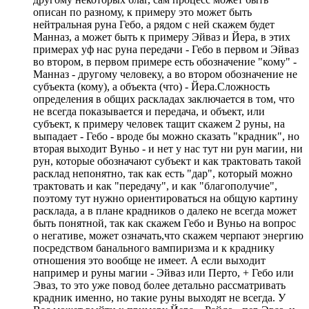
описан по разному, к примеру это может быть
нейтральная руна Гебо, а рядом с ней скажем будет
Манназ, а может быть к примеру Эйваз и Йера, в этих
примерах уф нас руна передачи - Гебо в первом и Эйваз
во втором, в первом примере есть обозначение "кому" -
Манназ - другому человеку, а во втором обозначение не
субъекта (кому), а объекта (что) - Йера.Сложность
определения в общих раскладах заключается в том, что
не всегда показывается и передача, и объект, или
субъект, к примеру человек тащит скажем 2 руны, на
выпадает - Гебо - вроде бы можно сказать "крадник", но
вторая выходит Вуньо - и нет у нас тут ни рун магии, ни
рун, которые обозначают субъект и как трактовать такой
расклад непонятно, так как есть "дар", который можно
трактовать и как "передачу", и как "благополучие",
поэтому тут нужно ориентироваться на общую картину
расклада, а в плане крадников о далеко не всегда может
быть понятной, так как скажем Гебо и Вуньо на вопрос
о негативе, может означать,что скажем черпают энергию
посредством банального вампиризма и к краднику
отношения это вообще не имеет. А если выходит
например и руны магии - Эйваз или Перто, + Гебо или
Эваз, то это уже повод более детально рассматривать
крадник именно, но такие руны выходят не всегда. У