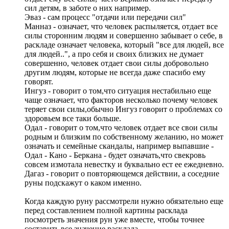
сил детям, в заботе о них например.
Эваз - сам процесс "отдачи или передачи сил"
Манназ - означает, что человек распыляется, отдает все
силы сторонним людям и совершенно забывает о себе, в
раскладе означает человека, который "все для людей, все
для людей..", а про себя и своих близких не думает
совершенно, человек отдает свои силы добровольно
другим людям, которые не всегда даже спасибо ему
говорят.
Ингуз - говорит о том,что ситуация нестабильно еще
чаще означает, что факторов несколько почему человек
теряет свои силы,обычно Ингуз говорит о проблемах со
здоровьем все таки больше.
Одал - говорит о том,что человек отдает все свои силы
родным и близким по собственному желанию, но может
означать и семейные скандалы, например выпавшие -
Одал - Кано - Беркана - будет означать,что свекровь
совсем измотала невестку и буквально ест ее ежедневно.
Дагаз - говорит о повторяющемся действии, а соседние
руны подскажут о каком именно.
Когда каждую руну рассмотрели нужно обязательно еще
перед составлением полной картины расклада
посмотреть значения рун уже вместе, чтобы точнее
составить все значение расклада