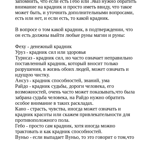
запомнить, что если есть Гебо или Эваз нужно обратить
внимание на крадник и просто иметь ввиду, что такое
может быть, и уточнить дополнительными вопросами,
есть или нет, и если есть, то какой крадник.
В вопросе о том какой крадник, в подтверждении, что
он есть должны выйти любые руны магии и руны:
Феху - денежный крадник
Уруз - крадник сил или здоровья
Турисаз - крадник сил, но часто означает неправильно
поставленный крадник, который вносит только
разрушения, в жизнь обоих людей, может означать и
идущую чистку.
Ансуз - крадник способностей, знаний, ума
Райдо - крадник судьбы, дороги человека, его
возможностей, очень часто может показывать,что была
забрана судьба человека, на Райдо нужно обратить
особое внимание в таких раскладах.
Кано - страсть, чувства, иногда может означать и
крадник красоты или скажем привлекательности для
противоположного пола.
Гебо - просто сам крадник, хотя иногда можно
трактовать и как крадник способностей.
Вуньо - если выпадает Вуньо, то это говорит о том,что