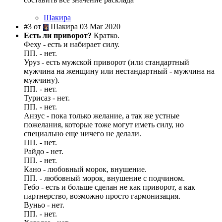
Шакира
#3 от
Шакира 03 Mar 2020
Есть ли приворот?
Кратко.
Феху - есть и набирает силу.
ПП. - нет.
Уруз - есть мужской приворот (или стандартный
мужчина на женщину или нестандартный - мужчина на
мужчину).
ПП. - нет.
Турисаз - нет.
ПП. - нет.
Анзус - пока только желание, а так же устные
пожелания, которые тоже могут иметь силу, но
специально еще ничего не делали.
ПП. - нет.
Райдо - нет.
ПП. - нет.
Кано - любовный морок, внушение.
ПП. - любовный морок, внушение с подчином.
Гебо - есть и больше сделан не как приворот, а как
партнерство, возможно просто гармонизация.
Вуньо - нет.
ПП. - нет.