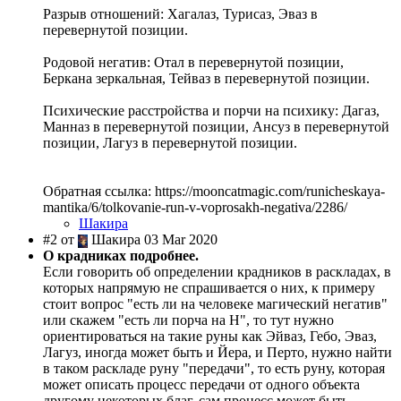
Разрыв отношений: Хагалаз, Турисаз, Эваз в
перевернутой позиции.
Родовой негатив: Отал в перевернутой позиции,
Беркана зеркальная, Тейваз в перевернутой позиции.
Психические расстройства и порчи на психику: Дагаз,
Манназ в перевернутой позиции, Ансуз в перевернутой
позиции, Лагуз в перевернутой позиции.
Обратная ссылка: https://mooncatmagic.com/runicheskaya-
mantika/6/tolkovanie-run-v-voprosakh-negativa/2286/
Шакира
#2 от
Шакира 03 Mar 2020
О крадниках подробнее.
Если говорить об определении крадников в раскладах, в
которых напрямую не спрашивается о них, к примеру
стоит вопрос "есть ли на человеке магический негатив"
или скажем "есть ли порча на Н", то тут нужно
ориентироваться на такие руны как Эйваз, Гебо, Эваз,
Лагуз, иногда может быть и Йера, и Перто, нужно найти
в таком раскладе руну "передачи", то есть руну, которая
может описать процесс передачи от одного объекта
другому некоторых благ, сам процесс может быть