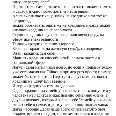
саму "передачу благ".
Перто - тоже самое, тоже магия, но часто может значить
и судьбу, нужно посмотреть,что есть рядом.
Альгиз - означает чаще замок на краднике или тот же
непрогляд
может обозначать, опять же на краднике, иногда может
означать крадник на способности.
Соуло - крадник на успех, на финансовую сферу, на
сферу привлекательности
Тейваз - крадник на силу, здоровье
Беркана - крадник на женскую судьбу, на здоровье
Эваз - крадник сам себе
Манназ - крадник способностей, возможностей в
социальной сфере
Лагуз - сама магия чаще всего, но если к примеру рядом
уже есть магия как Эйваз например (это просто пример,
может быть и Перто и Йера) , то Лагуз может означать
крадник на удачу или везение.
Ингуз - крадникрасоту, на здоровье
Одал - крадник на семейную жизнь, то есть допустим у
человека не ладится никак именно семейная жизнь, а
другой человек, который забрал себе "семейную жизнь",
живет себе в семье, и дети у него, и дом полная чаша.
Дагаз - вообще Дагаз чаще всего описывает,что был
поддел, причем не один, но может означать и крадник