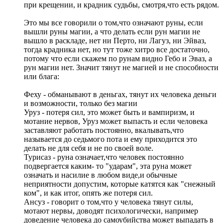
при крещении, и крадник судьбы, смотря,что есть рядом.
Это мы все говорили о том,что означают руны, если
вышли руны магии, а что делать если рун магии не
вышло в раскладе, нет ни Перто, ни Лагуз, ни Эйваз,
тогда крадника нет, но тут тоже хитро все достаточно,
потому что если скажем по рунам видно Гебо и Эваз, а
рун магии нет. Значит тянут не магией и не способности
или блага:
Феху - обманывают в деньгах, тянут их человека деньги
и возможности, только без магии
Уруз - потеря сил, это может быть и вампиризм, и
мотание нервов, Уруз может выпасть и если человека
заставляют работать постоянно, вкалывать,что
называется до седьмого пота и ему приходится это
делать не для себя и не по своей воле.
Турисаз - руна означает,что человек постоянно
подвергается каким- то "ударам", эта руна может
означать и насилие в любом виде,и обычные
неприятности допустим, которые катятся как "снежный
ком", и как итог, опять же потеря сил.
Ансуз - говорит о том,что у человека тянут силы,
мотают нервы, доводят психологически, например
доведение человека до самоубийства может выпадать в