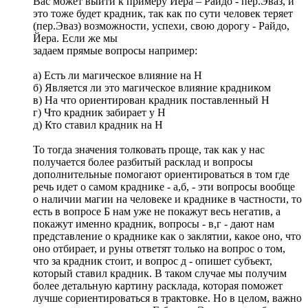
Вас может выйти к примеру Йера – Райдо - пер.Эваз, и
это тоже будет крадник, так как по сути человек теряет
(пер.Эваз) возможности, успехи, свою дорогу - Райдо,
Йера. Если же мы
задаем прямые вопросы например:
а) Есть ли магическое влияние на Н
б) Является ли это магическое влияние крадником
в) На что ориентирован крадник поставленный Н
г) Что крадник забирает у Н
д) Кто ставил крадник на Н
То тогда значения толковать проще, так как у нас
получается более разбитый расклад и вопросы
дополнительные помогают ориентироваться в том где
речь идет о самом краднике - а,б, - эти вопросы вообще
о наличии магии на человеке и краднике в частности, то
есть в вопросе Б нам уже не покажут весь негатив, а
покажут именно крадник, вопросы - в,г - дают нам
представление о краднике как о заклятии, какое оно, что
оно отбирает, и руны ответят только на вопрос о том,
что за крадник стоит, и вопрос д - опишет субъект,
который ставил крадник. В таком случае мы получим
более детальную картину расклада, которая поможет
лучше сориентироваться в трактовке. Но в целом, важно