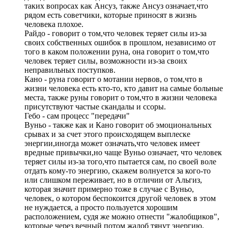
таких вопросах как Ансуз, также Ансуз означает,что
рядом есть советчики, которые приносят в жизнь
человека плохое.
Райдо - говорит о том,что человек теряет силы из-за
своих собственных ошибок в прошлом, независимо от
того в каком положении руна, она говорит о том,что
человек теряет силы, возможности из-за своих
неправильных поступков.
Кано - руна говорит о мотании нервов, о том,что в
жизни человека есть кто-то, кто давит на самые больные
места, также руны говорит о том,что в жизни человека
присутствуют частые скандалы и ссоры.
Гебо - сам процесс "передачи"
Вуньо - также как и Кано говорит об эмоциональных
срывах и за счет этого происходящем выплеске
энергии,иногда может означать,что человек имеет
вредные привычки,но чаще Вуньо означает, что человек
теряет силы из-за того,что пытается сам, по своей воле
отдать кому-то энергию, скажем волнуется за кого-то
или слишком переживает, но в отличии от Альгиз,
которая значит примерно тоже в случае с Вуньо,
человек, о котором беспокоится другой человек в этом
не нуждается, а просто пользуется хорошим
расположением, судя же можно отнести "жалобщиков",
которые через вечный потом жалоб тянут энергию.