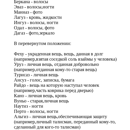
Беркана - волосы
Эваз - волосы,ногти
Манназ - фото
Лагуз - кровь, жидкости
Ингуз - волосы, ногти
Одал - волосы, фото
Дагаз - фото,зеркало
В перевернутом положении:
Феху - украденная вещь, вещь, данная в долг
(например,взятая соседкой соль взаймы у человека)
Уруз - личная вещь, отданная добровольно
(например,отданная кому-то старая вещь)
Турисаз - личная вещь
Ансуз - голос, записка, бумага
Райдо - вещь на которую наступал человек
(например,часть коврика перед дверью)
Кано - личная вещь, кровь
Вуньо - старая,личная вещь
Наутиз - ногти
Перто - волосы, ногти
Альгиз - личная вещь,обеспечивающая защиту
(например,личный талисман, переданный кому-то,
сделанный для кого-то талисман)