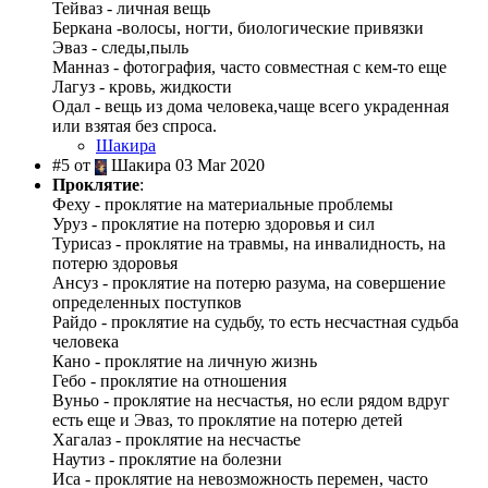
Тейваз - личная вещь
Беркана -волосы, ногти, биологические привязки
Эваз - следы,пыль
Манназ - фотография, часто совместная с кем-то еще
Лагуз - кровь, жидкости
Одал - вещь из дома человека,чаще всего украденная
или взятая без спроса.
Шакира
#5 от
Шакира 03 Mar 2020
Проклятие
:
Феху - проклятие на материальные проблемы
Уруз - проклятие на потерю здоровья и сил
Турисаз - проклятие на травмы, на инвалидность, на
потерю здоровья
Ансуз - проклятие на потерю разума, на совершение
определенных поступков
Райдо - проклятие на судьбу, то есть несчастная судьба
человека
Кано - проклятие на личную жизнь
Гебо - проклятие на отношения
Вуньо - проклятие на несчастья, но если рядом вдруг
есть еще и Эваз, то проклятие на потерю детей
Хагалаз - проклятие на несчастье
Наутиз - проклятие на болезни
Иса - проклятие на невозможность перемен, часто