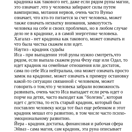
крадника как такового нет, даже если рядом руны магии,
это означает ,что у человека забирают силы путем
вампиризма, мотания нервов, очень часто Вуньо
означает, что кто-то питается за счет человека, может
также означать нехватку внимания, замкнутость
человека на себе и своих проблемах, но в любом случае
дело не в краднике, а в самой энергетике человека.
Хагалаз - нет крадника как такового, может означать и
что была чистка скажем или идет.
Наутиз - крадник судьбы
Иса - при выпадении этой руны нужно смотреть,что
рядом, если выпала скажем руна Феху еще или Одал, то
идет крадник на семейные отношения или достаток,
сама по себе Иса нейтральна, она может означать просто
замок на краднике, может означать к примеру остановку
какой-то ситуации связанной с человеком, может
говорить о том,что у человека забрали возможность
развивать, очень часто Иса выпадает если речь идет о
порче на детях, часто выходит как "болезнь", которая
идет с детства, то есть старый крадник, который был
поставлен человеку когда тот был еще ребенком и этот
крадник мешал его развитию, в том числе часто психо-
эмоциональному развитию.
Йера - крадник достатка, финансовая и рабочая сфера
Эйваз - сама магия, сам крадник, эта руна описывает