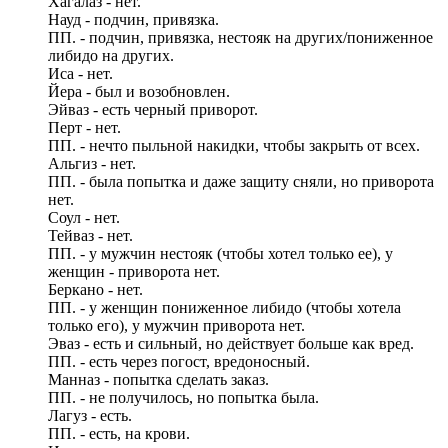
Хагалаз - нет.
Науд - подчин, привязка.
ПП. - подчин, привязка, нестояк на других/пониженное
либидо на других.
Иса - нет.
Йера - был и возобновлен.
Эйваз - есть черный приворот.
Перт - нет.
ПП. - нечто пыльной накидки, чтобы закрыть от всех.
Альгиз - нет.
ПП. - была попытка и даже защиту сняли, но приворота
нет.
Соул - нет.
Тейваз - нет.
ПП. - у мужчин нестояк (чтобы хотел только ее), у
женщин - приворота нет.
Беркано - нет.
ПП. - у женщин пониженное либидо (чтобы хотела
только его), у мужчин приворота нет.
Эваз - есть и сильный, но действует больше как вред.
ПП. - есть через погост, вредоносный.
Манназ - попытка сделать заказ.
ПП. - не получилось, но попытка была.
Лагуз - есть.
ПП. - есть, на крови.