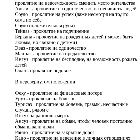
проклятие на невозможность сменить место жительства
Альгиз - проклятие на одиночество, на ненависть людей
Соуло - проклятие на успех (даже несмотря на то,что
сама по себе
Соуло положительная руна)
Тейваз - проклятие на подчинение
Беркана - проклятие на рожденных детей ( может быть
любым, но связано с детьми)
Эваз - проклятие на одиночество
Манназ - проклятие на предательство
Ингуз - проклятие на бесплодие, на возможность рожать
детей
Одал - проклятие родовое
В перевернутом положении:
Феху - проклятие на финансовые потери
Уруз - проклятие на болезнь
Турисаз - проклятие на болезнь, травмы, несчастные
случаи, рядом с
Ингуз на раннюю смерть
Ансуз - проклятие на обман, чтобы человек постоянно
обманывали люди
Райдо - проклятие на закрытие дорог
Кано - проклятие на невезение в личных отношениях