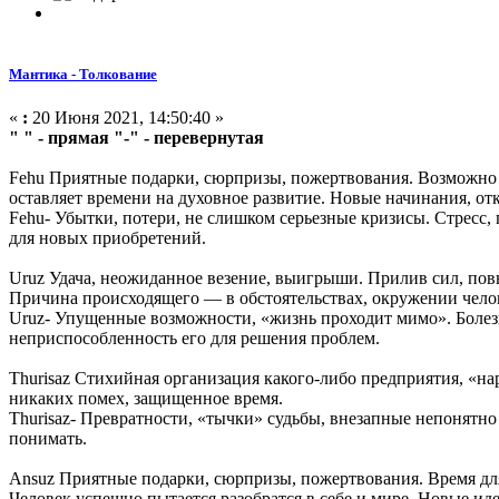
Мантика - Толкование
«
:
20 Июня 2021, 14:50:40 »
" " - прямая "-" - перевернутая
Fehu Приятные подарки, сюрпризы, пожертвования. Возможно 
оставляет времени на духовное развитие. Новые начинания, от
Fehu- Убытки, потери, не слишком серьезные кризисы. Стресс,
для новых приобретений.
Uruz Удача, неожиданное везение, выигрыши. Прилив сил, пов
Причина происходящего — в обстоятельствах, окружении чело
Uruz- Упущенные возможности, «жизнь проходит мимо». Болезн
неприспособленность его для решения проблем.
Thurisaz Стихийная организация какого-либо предприятия, «н
никаких помех, защищенное время.
Thurisaz- Превратности, «тычки» судьбы, внезапные непонятно 
понимать.
Ansuz Приятные подарки, сюрпризы, пожертвования. Время для 
Человек успешно пытается разобратся в себе и мире. Новые иде