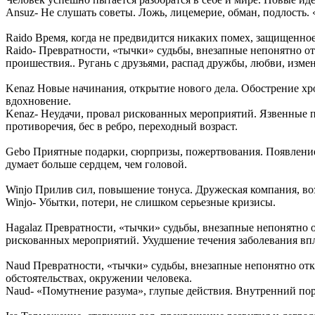
Ansuz- Не слушать советы. Ложь, лицемерие, обман, подлость.
Raido Время, когда не предвидится никаких помех, защищенное 
Raido- Превратности, «тычки» судьбы, внезапные непонятно о
проишествия.. Ругань с друзьями, распад дружбы, любви, изме
Kenaz Новые начинания, открытие нового дела. Обострение хр
вдохновение.
Kenaz- Неудачи, провал рискованных мероприятий. Язвенные 
противоречия, бес в ребро, переходный возраст.
Gebo Приятные подарки, сюрпризы, пожертвования. Появление
думает больше сердцем, чем головой.
Winjo Прилив сил, повышение тонуса. Дружеская компания, во
Winjo- Убытки, потери, не слишком серьезные кризисы.
Hagalaz Превратности, «тычки» судьбы, внезапные непонятно 
рискованных мероприятий. Ухудшение течения заболевания впло
Naud Превратности, «тычки» судьбы, внезапные непонятно отк
обстоятельствах, окружении человека.
Naud- «Помутнение разума», глупые действия. Внутренний пор