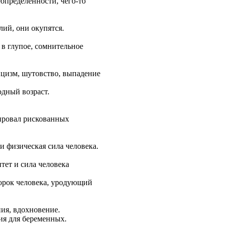
определенности, чего-то
лий, они окупятся.
 в глупое, сомнительное
ицизм, шутовство, выпадение
одный возраст.
 провал рискованных
 физическая сила человека.
тет и сила человека
порок человека, уродующий
ия, вдохновение.
ия для беременных.