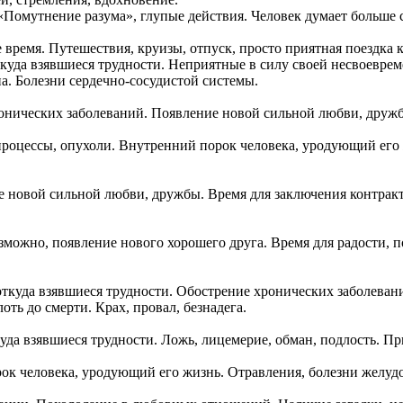
 «Помутнение разума», глупые действия. Человек думает больше 
время. Путешествия, круизы, отпуск, просто приятная поездка к
ткуда взявшиеся трудности. Неприятные в силу своей несвоевре
на. Болезни сердечно-сосудистой системы.
онических заболеваний. Появление новой сильной любви, дружб
процессы, опухоли. Внутренний порок человека, уродующий его
 новой сильной любви, дружбы. Время для заключения контракт
зможно, появление нового хорошего друга. Время для радости, п
откуда взявшиеся трудности. Обострение хронических заболевани
ть до смерти. Крах, провал, безнадега.
уда взявшиеся трудности. Ложь, лицемерие, обман, подлость. 
ок человека, уродующий его жизнь. Отравления, болезни желуд