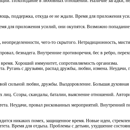
дации. Похолодание в любовных отношений. Наличие загадки, не
ощь, поддержка, откуда ее не ждали. Время для приложения уси
ремя для приложения усилий, они окупятся. Возможно попадание
, неопределенности, чего-то скрытого. Нетрадиционность, мист
 провал, безнадега. Внутренние противоречия, бес в ребро, перех
е время. Хороший иммунитет, сопротивляемость организма.
та. Ругань с друзьями, распад дружбы, любви, измена. Неудачи,
вой сильной любви, дружбы. Выздоровление. Большая духовная и
 лиц. Ссоры, скандалы, баталии, выяснение отношений. Автори
итета. Неудачи, провал рискованных мероприятий. Внутренний 
видится никаких помех, защищенное время. Новые идеи, стремлен
итета. Время для отдыха. Проблемы с детьми, ухудшение состоян