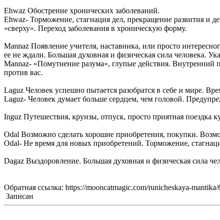
Ehwaz Обострение хронических заболеваний.
Ehwaz- Торможение, стагнация дел, прекращение развития и 
«сверху». Переход заболевания в хроническую форму.
Mannaz Появление учителя, наставника, или просто интересно
ее не ждали. Большая духовная и физическая сила человека. Ука
Mannaz- «Помутнение разума», глупые действия. Внутренний п
против вас.
Laguz Человек успешно пытается разобратся в себе и мире. Вр
Laguz- Человек думает больше сердцем, чем головой. Предупр
Inguz Путешествия, круизы, отпуск, просто приятная поездка к
Odal Возможно сделать хорошие приобретения, покупки. Возмо
Odal- Не время для новых приобретений. Торможение, стагнаци
Dagaz Выздоровление. Большая духовная и физическая сила чел
Обратная ссылка: https://mooncatmagic.com/runicheskaya-mantika/6
Записан