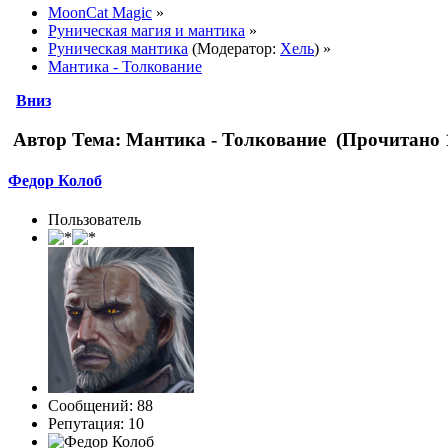
MoonCat Magic
»
Руническая магия и мантика
»
Руническая мантика
(Модератор:
Хель
) »
Мантика - Толкование
Вниз
Автор
Тема: Мантика - Толкование (Прочитано 1
Федор Колоб
Пользователь
Сообщений: 88
Репутация: 10