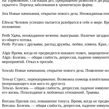
Isa Торможение, стагнация дел, прекращение развития и дегра
скрытого. Переход заболевания в хроническую форму.
Jera Новые начинания, открытие нового дела. Неожиданная пом
Eihwaz Человек успешно пытается разобратся в себе и мире. В
положение.
Perth Удача, неожиданное везение, выигрыши. Наличие загадки
из общего потока.
Perth- Ругань с друзьями, распад дружбы, любви, измена. Крах,
Algiz Время, когда не предвидится никаких помех, защищенно
Algiz- Болезнь — общая слабость, депрессия, падение иммуните
мероприятий. Отказ в просьбе.
Sowulo Новые начинания, открытие нового дела. Появление но
Teiwaz Стресс, перенапряжение. Возможна помощь влиятельных
(вопрошающего или кого-то другого).
Teiwaz- Болезнь — общая слабость, депрессия, падение иммун
его жизнь. Похолодание в любовных отношений. Травмы.
Bercana Прилив сил, повышение тонуса. Время, когда не пред
Bercana- Болезнь — общая слабость, депрессия, падение иммун