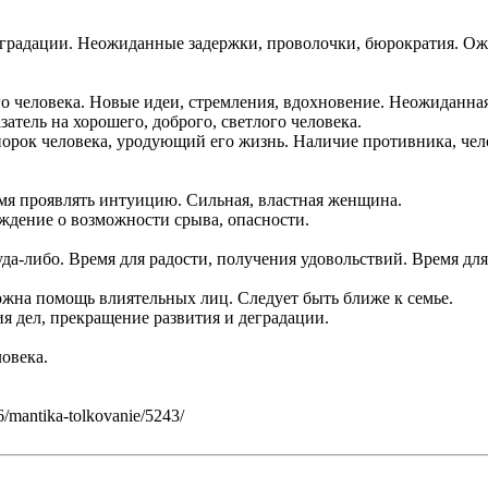
деградации. Неожиданные задержки, проволочки, бюрократия. О
го человека. Новые идеи, стремления, вдохновение. Неожиданна
затель на хорошего, доброго, светлого человека.
орок человека, уродующий его жизнь. Наличие противника, чел
емя проявлять интуицию. Сильная, властная женщина.
еждение о возможности срыва, опасности.
уда-либо. Время для радости, получения удовольствий. Время для
жна помощь влиятельных лиц. Следует быть ближе к семье.
я дел, прекращение развития и деградации.
овека.
/mantika-tolkovanie/5243/