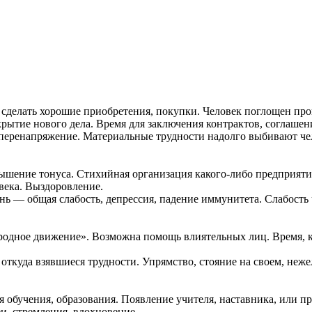
сделать хорошие приобретения, покупки. Человек поглощен про
крытие нового дела. Время для заключения контрактов, соглашен
 перенапряжение. Материальные трудности надолго выбивают чел
ышение тонуса. Стихийная организация какого-либо предприяти
века. Выздоровление.
ь — общая слабость, депрессия, падение иммунитета. Слабость 
ародное движение». Возможна помощь влиятельных лиц. Время, к
откуда взявшиеся трудности. Упрямство, стояние на своем, неже
обучения, образования. Появление учителя, наставника, или пр
и, стремления, вдохновение.