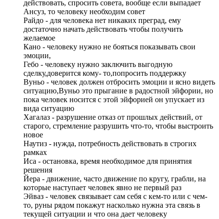
действовать, спросить совета, вообще если выпадает
Ансуз, то человеку необходим совет
Райдо - для человека нет никаких преград, ему
достаточно начать действовать чтобы получить
желаемое
Кано - человеку нужно не бояться показывать свои
эмоции,
Гебо - человеку нужно заключить выгодную
сделку,доверится кому- то,попросить поддержку
Вуньо - человек должен отбросить эмоции и ясно видеть
ситуацию,Вуньо это прыгание в радостной эйфории, но
пока человек носится с этой эйфорией он упускает из
вида ситуацию
Хагалаз - разрушение отказ от прошлых действий, от
старого, стремление разрушить что-то, чтобы выстроить
новое
Наутиз - нужда, потребность действовать в строгих
рамках
Иса - остановка, время необходимое для принятия
решения
Йера - движение, часто движение по кругу, грабли, на
которые наступает человек явно не первый раз
Эйваз - человек связывает сам себя с кем-то или с чем-
то, руны рядом покажут насколько нужна эта связь в
текущей ситуации и что она дает человеку