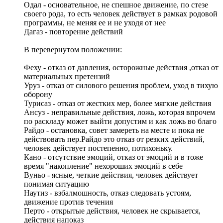
Одал - основательное, не спешное движение, по стезе
своего рода, то есть человек действует в рамках родовой
программы, не меняя ее и не уходя от нее
Дагаз - повторение действий
В перевернутом положении:
Феху - отказ от давления, осторожные действия ,отказ от
материальных претензий
Уруз - отказ от силового решения проблем, уход в тихую
оборону
Турисаз - отказ от жестких мер, более мягкие действия
Ансуз - неправильные действия, ложь, которая впрочем
по раскладу может выйти допустим и как ложь во благо
Райдо - остановка, совет замереть на месте и пока не
действовать пер.Райдо это отказ от резких действий,
человек действует постепенно, потихоньку.
Кано - отсутствие эмоций, отказ от эмоций и в тоже
время "накопление" нехороших эмоций в себе
Вуньо - ясные, четкие действия, человек действует
понимая ситуацию
Наутиз - взбалмошность, отказ следовать устоям,
движение против течения
Перто - открытые действия, человек не скрывается,
действия напоказ