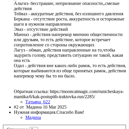
Альгиз- бесстрашие, непризнание опасности,,смелые
действия
Тейваз - аккуратные действия, без излишнего давления
Беркана - отсутствие роста, аккуратность и осторожные
шаги в нужном направлении
Эваз - отсутствие действий
Манназ - действия наперекор мнению общественности
или друзьям, то есть действие, которое встречает
сопротивление со стороны окружающих
Лагуз - обман, действия направленные на то,чтобы
задурить голову, представить ситуацию не такой, какая
она есть
Одал - действия вне каких-либо рамок, то есть действия,
которые выбиваются из обще принятых рамок, действия
наперекор чему бы то ни было.
Обратная ссылка: https://mooncatmagic.com/runicheskaya-
mantika/6/kak-postupitb-traktovka-run/2285/
Татьяна_622
#2 от
Мадина 16 Mar 2025
Нужная информация.Спасибо Вам!
Мадина