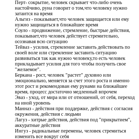
Перт- сокрытие, человек скрывает что-либо очень
настойчиво, руна говорит о том,что человеку нужно
затаится на время
Альгиз - показывает,что человек защищается или ему
нужно защищаться в ближайшее время
Соуло - продвижение, стремление, быстрые действия,
показывает,что человек действует стремительно,
осознавая всю ситуацию
Тейваз - усилия, стремление заставить действовать по
своей воле или стремление заставить ситуацию
развиваться так как нужно человеку,то есть человек
прикладывает усилия для того чтобы получить свое
"желаемое".
Беркана - рост, человек "растет" духовно или
эмоционально, меняется за счет этого роста и именно
этот рост и рекомендован ему рунами на ближайшее
время, процесс достаточно медленный впрочем
Эваз - уход, от мира или от отношений, от себя, переход
на иной уровень
Манназ - действия при поддержке, действия с согласия
окружения, действия с людьми
Лагуз - хитрые действия, действия под "прикрытием",
аккуратные действия
Ингуз - радикальные перемены, человек стремиться
изменить все вокруг себя