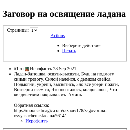
Заговор на освящение ладана
Страницы:
Actions
Выберете действие
Печать
#1 от
Иерофантъ 28 Sep 2021
Ладан-батюшка, освяти-высвяти, Будь на подмогу,
сними тревогу. Силой налейся, с дымком свейся.
Подмогни, укрепи, высвятись, Зло всё убери-пожги,
Возверни всем то, Что шепталось, колдовалось, Что
колдовством накрывалось. Аминь
Обратная ссылка:
https://mooncatmagic.com/raznoe/178/zagovor-na-
osvyashchenie-ladana/5614/
Иерофантъ