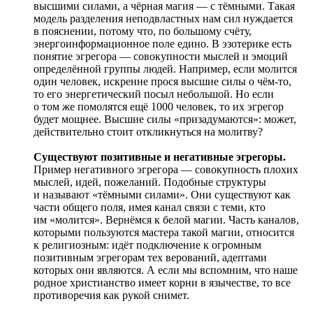
высшими силами, а чёрная магия — с тёмными. Такая
модель разделения неподвластных нам сил нуждается
в пояснении, потому что, по большому счёту,
энергоинформационное поле едино. В эзотерике есть
понятие эгрегора — совокупности мыслей и эмоций
определённой группы людей. Например, если молится
один человек, искренне прося высшие силы о чём-то,
то его энергетический посыл небольшой. Но если
о том же помолятся ещё 1000 человек, то их эгрегор
будет мощнее. Высшие силы «призадумаются»: может,
действительно стоит откликнуться на молитву?
Существуют позитивные и негативные эгрегоры.
Пример негативного эгрегора — совокупность плохих
мыслей, идей, пожеланий. Подобные структуры
и называют «тёмными силами». Они существуют как
части общего поля, имея канал связи с теми, кто
им «молится». Вернёмся к белой магии. Часть каналов,
которыми пользуются мастера такой магии, относится
к религиозным: идёт подключение к огромным
позитивным эгрегорам тех верований, адептами
которых они являются. А если мы вспомним, что наше
родное христианство имеет корни в язычестве, то все
противоречия как рукой снимет.