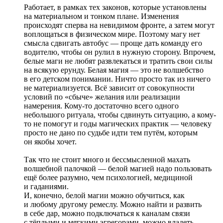
Работает, в рамках тех законов, которые установлены
на материальном и тонком плане. Изменения
происходят сперва на невидимом фронте, а затем могут
воплощаться в физическом мире. Поэтому магу нет
смысла сдвигать автобус — проще дать команду его
водителю, чтобы он рулил в нужную сторону. Впрочем,
белые маги не любят развлекаться и тратить свои силы
на всякую ерунду. Белая магия — это не волшебство
в его детском понимании. Ничто просто так из ничего
не материализуется. Всё зависит от совокупности
условий по «сбыче» желания или реализации
намерения. Кому-то достаточно всего одного
небольшого ритуала, чтобы сдвинуть ситуацию, а кому-
то не помогут и годы магических практик — человеку
просто не дано по судьбе идти тем путём, которым
он якобы хочет.
Так что не стоит много и бессмысленной махать
волшебной палочкой — белой магией надо пользовать
ещё более разумно, чем психологией, медициной
и гаданиями.
И, конечно, белой магии можно обучиться, как
и любому другому ремеслу. Можно найти и развить
в себе дар, можно подключаться к каналам связи
с тёплыми и мягкими эгрегорами, можно владеть