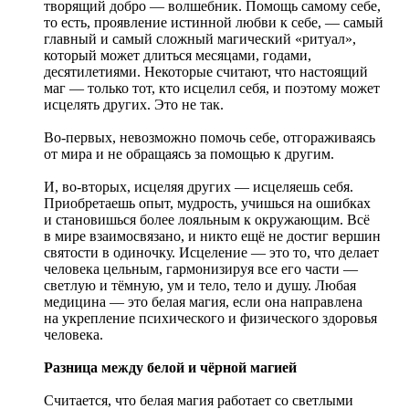
творящий добро — волшебник. Помощь самому себе,
то есть, проявление истинной любви к себе, — самый
главный и самый сложный магический «ритуал»,
который может длиться месяцами, годами,
десятилетиями. Некоторые считают, что настоящий
маг — только тот, кто исцелил себя, и поэтому может
исцелять других. Это не так.
Во-первых, невозможно помочь себе, отгораживаясь
от мира и не обращаясь за помощью к другим.
И, во-вторых, исцеляя других — исцеляешь себя.
Приобретаешь опыт, мудрость, учишься на ошибках
и становишься более лояльным к окружающим. Всё
в мире взаимосвязано, и никто ещё не достиг вершин
святости в одиночку. Исцеление — это то, что делает
человека цельным, гармонизируя все его части —
светлую и тёмную, ум и тело, тело и душу. Любая
медицина — это белая магия, если она направлена
на укрепление психического и физического здоровья
человека.
Разница между белой и чёрной магией
Считается, что белая магия работает со светлыми