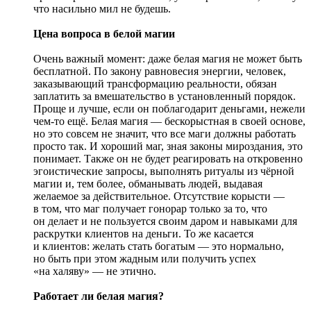
что насильно мил не будешь.
Цена вопроса в белой магии
Очень важный момент: даже белая магия не может быть
бесплатной. По закону равновесия энергии, человек,
заказывающий трансформацию реальности, обязан
заплатить за вмешательство в установленный порядок.
Проще и лучше, если он поблагодарит деньгами, нежели
чем-то ещё. Белая магия — бескорыстная в своей основе,
но это совсем не значит, что все маги должны работать
просто так. И хороший маг, зная законы мироздания, это
понимает. Также он не будет реагировать на откровенно
эгоистические запросы, выполнять ритуалы из чёрной
магии и, тем более, обманывать людей, выдавая
желаемое за действительное. Отсутствие корысти —
в том, что маг получает гонорар только за то, что
он делает и не пользуется своим даром и навыками для
раскрутки клиентов на деньги. То же касается
и клиентов: желать стать богатым — это нормально,
но быть при этом жадным или получить успех
«на халяву» — не этично.
Работает ли белая магия?